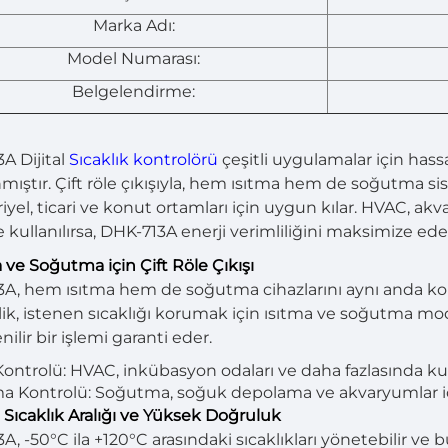
Marka Adı:
Model Numarası:
Belgelendirme:
A Dijital
Sıcaklık kontrolörü
çeşitli uygulamalar için hass
mıştır. Çift röle çıkışıyla, hem ısıtma hem de soğutma sis
iyel, ticari ve konut ortamları için uygun kılar. HVAC, akv
 kullanılırsa, DHK-713A enerji verimliliğini maksimize eder
a ve Soğutma için Çift Röle Çıkışı
A, hem ısıtma hem de soğutma cihazlarını aynı anda kontrol
lik, istenen sıcaklığı korumak için ısıtma ve soğutma mod
ilir bir işlemi garanti eder.
Kontrolü: HVAC, inkübasyon odaları ve daha fazlasında kulla
a Kontrolü: Soğutma, soğuk depolama ve akvaryumlar i
ş Sıcaklık Aralığı ve Yüksek Doğruluk
A, -50°C ila +120°C arasındaki sıcaklıkları yönetebilir ve