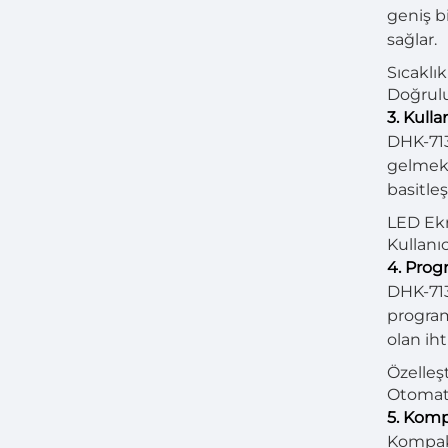
geniş b
sağlar.
Sıcaklık
Doğruluk
3. Kull
DHK-713
gelmekte
basitleş
LED Ekr
Kullanıc
4. Progr
DHK-713
programl
olan iht
Özelleşt
Otomati
5. Komp
Kompakt 