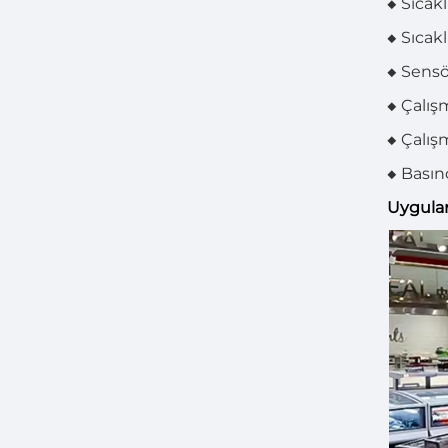
◆ Sıcak
◆ Sıcak
◆ Sensö
◆ Çalış
◆ Çalış
◆ Basınç
Uygula