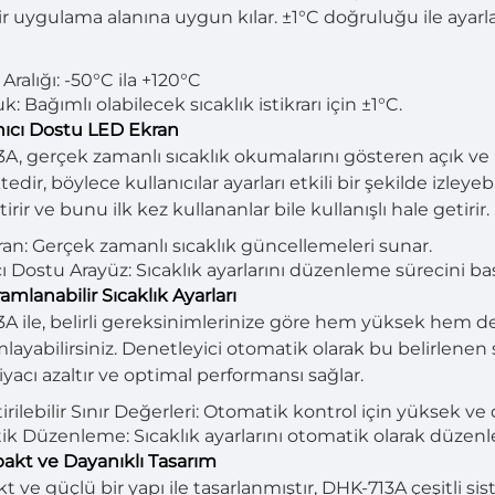
ir uygulama alanına uygun kılar. ±1°C doğruluğu ile aya
 Aralığı: -50°C ila +120°C
: Bağımlı olabilecek sıcaklık istikrarı için ±1°C.
anıcı Dostu LED Ekran
A, gerçek zamanlı sıcaklık okumalarını gösteren açık ve k
dir, böylece kullanıcılar ayarları etkili bir şekilde izleyeb
tirir ve bunu ilk kez kullananlar bile kullanışlı hale getirir.
an: Gerçek zamanlı sıcaklık güncellemeleri sunar.
ı Dostu Arayüz: Sıcaklık ayarlarını düzenleme sürecini basi
amlanabilir Sıcaklık Ayarları
A ile, belirli gereksinimlerinize göre hem yüksek hem de 
ayabilirsiniz. Denetleyici otomatik olarak bu belirlenen sı
iyacı azaltır ve optimal performansı sağlar.
irilebilir Sınır Değerleri: Otomatik kontrol için yüksek ve 
k Düzenleme: Sıcaklık ayarlarını otomatik olarak düzenle
akt ve Dayanıklı Tasarım
ve güçlü bir yapı ile tasarlanmıştır, DHK-713A çeşitli sis