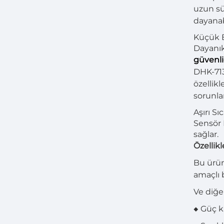
uzun sü
dayanabi
Küçük B
Dayanık
güvenliğ
DHK-713
özellikl
sorunla
Aşırı Sı
Sensör 
sağlar.
Özellikl
Bu ürün
amaçlı 
Ve diğe
◆ Güç k