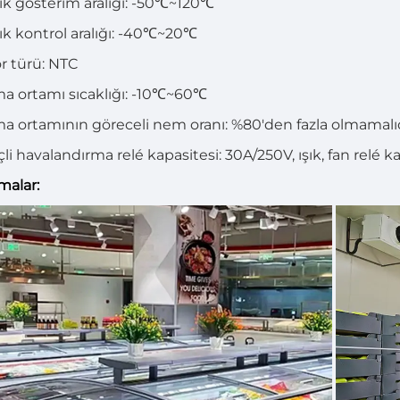
lık gösterim aralığı: -50℃~120℃
lık kontrol aralığı: -40℃~20℃
r türü: NTC
ma ortamı sıcaklığı: -10℃~60℃
ma ortamının göreceli nem oranı: %80'den fazla olmamal
li havalandırma relé kapasitesi: 30A/250V, ışık, fan relé k
malar: