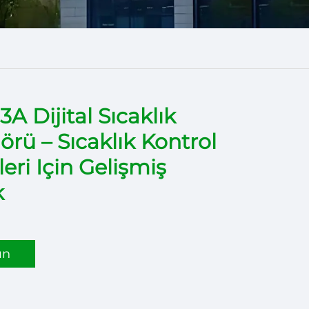
A Dijital Sıcaklık
örü – Sıcaklık Kontrol
ri Için Gelişmiş
k
ın