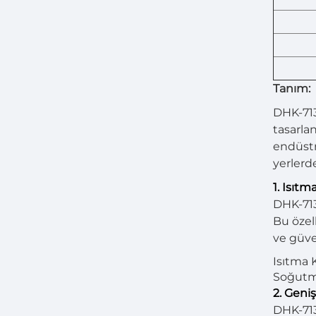
Tanım:
DHK-713
tasarlan
endüstr
yerlerde
1. Isıtm
DHK-713
Bu özel
ve güven
Isıtma 
Soğutm
2. Geni
DHK-713