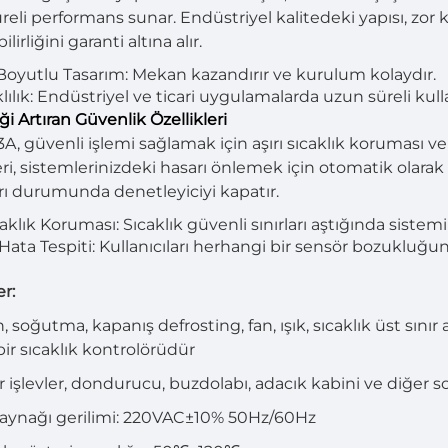
reli performans sunar. Endüstriyel kalitedeki yapısı, zor 
lirliğini garanti altına alır.
oyutlu Tasarım: Mekan kazandırır ve kurulum kolaydır.
lılık: Endüstriyel ve ticari uygulamalarda uzun süreli kull
i Artıran Güvenlik Özellikleri
A, güvenli işlemi sağlamak için aşırı sıcaklık koruması ve 
eri, sistemlerinizdeki hasarı önlemek için otomatik olarak 
rı durumunda denetleyiciyi kapatır.
caklık Koruması: Sıcaklık güvenli sınırları aştığında sistemi
Hata Tespiti: Kullanıcıları herhangi bir sensör bozukluğun
er:
, soğutma, kapanış defrosting, fan, ışık, sıcaklık üst sını
bir sıcaklık kontrolörüdür
r işlevler, dondurucu, buzdolabı, adacık kabini ve diğer 
aynağı gerilimi: 220VAC±10% 50Hz/60Hz