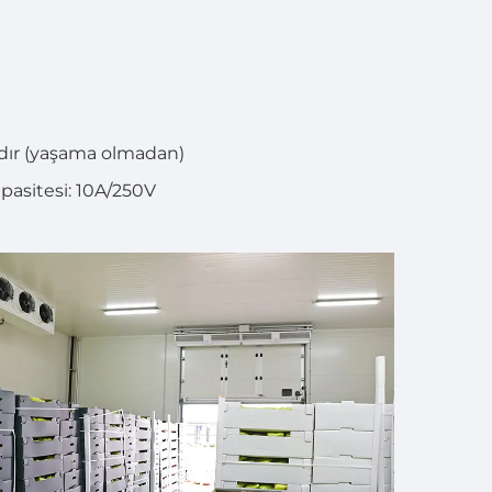
ıdır (yaşama olmadan)
apasitesi: 10A/250V