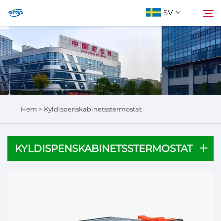
SV
Om oss
Sök
Produkter
Hem >
Kyldispenskabinetsstermostat
Kontakta Oss
KYLDISPENSKABINETSSTERMOSTAT