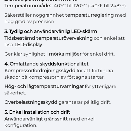
Temperaturområde:
-40°C till 120°C (-40°F till 248°F).
Säkerställer noggrannhet
temperaturreglering
med
hög grad av precision.
3. Tydlig och användarvänlig LED-skärm
Tidsbestämd temperaturövervakning
och enkel att
läsa
LED-display
.
Ger klar synlighet i
mörka miljöer
för enkel drift.
4. Omfattande skyddsfunktionalitet
Kompressorfördröjningsskydd
för att förhindra
skador på kompressorn av förtagna startar.
Hög- och lågtemperaturvarningar
för ytterligare
säkerhet.
Överbelastningsskydd
garanterar pålitlig drift.
5. Enkel installation och drift
Användarvänligt gränssnitt
med enkel
konfiguration.