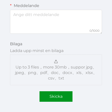
Meddelande
0/1000
Bilaga
Ladda upp minst en bilaga
Up to 3 files，more 30mb，suppor jpg、
jpeg、png、pdf、doc、docx、xls、xlsx、
csv、txt
Skicka