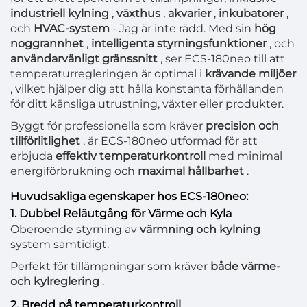
industriell kylning
,
växthus
,
akvarier
,
inkubatorer
,
och
HVAC-system
- Jag är inte rädd. Med sin
hög
noggrannhet
,
intelligenta styrningsfunktioner
, och
användarvänligt gränssnitt
, ser ECS-180neo till att
temperaturregleringen är optimal i
krävande miljöer
, vilket hjälper dig att hålla konstanta förhållanden
för ditt känsliga utrustning, växter eller produkter.
Byggt för professionella som kräver
precision och
tillförlitlighet
, är ECS-180neo utformad för att
erbjuda
effektiv temperaturkontroll
med minimal
energiförbrukning och
maximal hållbarhet
.
Huvudsakliga egenskaper hos ECS-180neo:
1. Dubbel Reläutgång för Värme och Kyla
Oberoende styrning av
värmning och kylning
system samtidigt.
Perfekt för tillämpningar som kräver
både värme-
och kylreglering
.
2. Bredd på temperaturkontroll