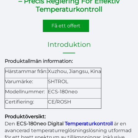
– Precis Reglering För Effektiv
Temperaturkontroll
Få ett offert
Introduktion
Produktallmän information:
Härstammar från:
Xuzhou, Jiangsu, Kina
Varumärke:
SHTROL
Modellnummer:
ECS-180neo
Certifiering:
CE/ROSH
Produktöversikt:
Den
ECS-180neo Digital
Temperaturkontroll
är en
avancerad temperaturreglösningslösning utformad
för ett brett spektrum av tillämpningar, inklusive