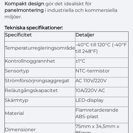
Kompakt design
gör det idealiskt för
panelmontering
i industriella och kommersiella
miljöer.
Tekniska specifikationer:
Specificitet
Detaljer
-40°C till 120°C (-40°F
Temperaturregleringsområde
till 248°F)
Kontrollnoggrannhet
±1°C
Sensortyp
NTC-termistor
Strömförsörjningsaggregat
AC 110V/220V
Reläutgångskapacitet
10A/220V AC
Skärmtyp
LED-display
Flamretarderande
Material
ABS-plast
75mm x 34,5mm x
Dimensioner
85mm