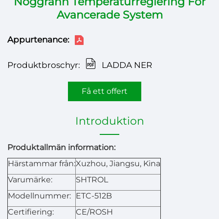
Noggrann Temperaturreglering För
Avancerade System
Appurtenance:
Produktbroschyr:
LADDA NER
Få ett offert
Introduktion
Produktallmän information:
Härstammar från:
Xuzhou, Jiangsu, Kina
Varumärke:
SHTROL
Modellnummer:
ETC-512B
Certifiering:
CE/ROSH