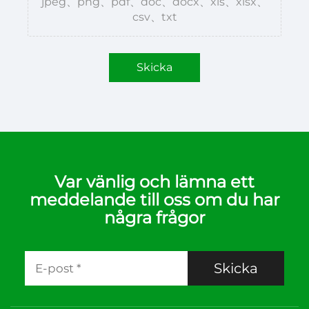
jpeg、png、pdf、doc、docx、xls、xlsx、
csv、txt
Skicka
Var vänlig och lämna ett
meddelande till oss om du har
några frågor
Skicka