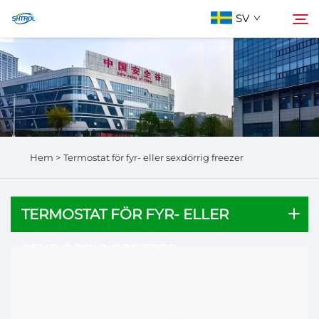
SV
Om oss
Sök
Produkter
Hem >
Termostat för fyr- eller sexdörrig freezer
Kontakta Oss
TERMOSTAT FÖR FYR- ELLER
SEXDÖRRIG FREEZER