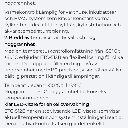
noggrannhet.
Värmekontroll: Lämplig för växthuse, inkubatorer
och HVAC-system som kräver konstant värme.
Kylkontroll: Idealiskt för kylskåp, kyldistribution och
akvarietemperaturreglering.
2. Bredd av temperaturintervall och hög
noggrannhet
Med en temperaturkontrollomfattning från -50°C till
+99°C erbjuder ETC-512B en flexibel lösning för olika
miljöer. Den upprätthåller en hög nivå av
noggrannhet med ±1°C precision, vilket säkerställer
pålitlig prestation i känsliga tillämpningar.
Temperaturspann: -50°C till +99°C
Noggrannhet: ±1°C noggrannhet för konsekvent
temperaturreglering.
klar LED-visare för enkel övervakning
ETC-512B har en stor, lysande LED-visare, som visar
aktuell temperatur och systeminställningar i realtid.
Den intuitiva kontrollsatsen gör det enkelt för