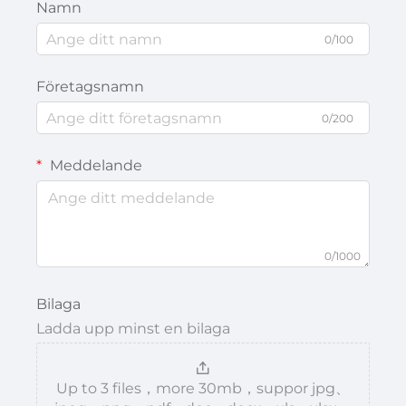
Namn
0/100
Företagsnamn
0/200
Meddelande
0/1000
Bilaga
Ladda upp minst en bilaga
Up to 3 files，more 30mb，suppor jpg、