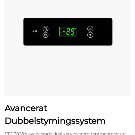
Avancerat
Dubbelstyrningssystem
STC 3028:s avancerade duala styrsystem representerar en