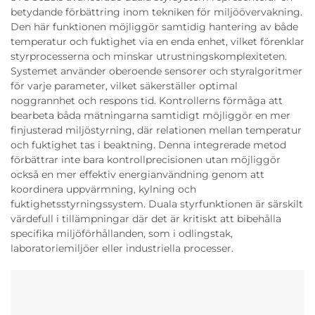
betydande förbättring inom tekniken för miljöövervakning.
Den här funktionen möjliggör samtidig hantering av både
temperatur och fuktighet via en enda enhet, vilket förenklar
styrprocesserna och minskar utrustningskomplexiteten.
Systemet använder oberoende sensorer och styralgoritmer
för varje parameter, vilket säkerställer optimal
noggrannhet och respons tid. Kontrollerns förmåga att
bearbeta båda mätningarna samtidigt möjliggör en mer
finjusterad miljöstyrning, där relationen mellan temperatur
och fuktighet tas i beaktning. Denna integrerade metod
förbättrar inte bara kontrollprecisionen utan möjliggör
också en mer effektiv energianvändning genom att
koordinera uppvärmning, kylning och
fuktighetsstyrningssystem. Duala styrfunktionen är särskilt
värdefull i tillämpningar där det är kritiskt att bibehålla
specifika miljöförhållanden, som i odlingstak,
laboratoriemiljöer eller industriella processer.