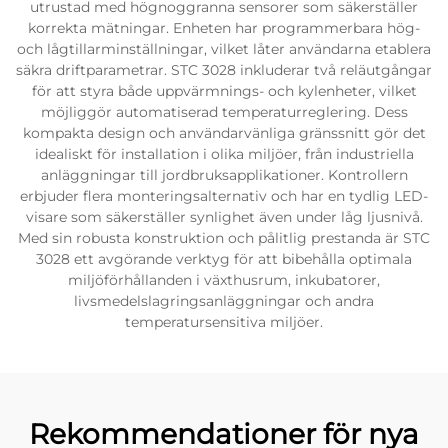
utrustad med högnoggranna sensorer som säkerställer
korrekta mätningar. Enheten har programmerbara hög-
och lågtillarminställningar, vilket låter användarna etablera
säkra driftparametrar. STC 3028 inkluderar två reläutgångar
för att styra både uppvärmnings- och kylenheter, vilket
möjliggör automatiserad temperaturreglering. Dess
kompakta design och användarvänliga gränssnitt gör det
idealiskt för installation i olika miljöer, från industriella
anläggningar till jordbruksapplikationer. Kontrollern
erbjuder flera monteringsalternativ och har en tydlig LED-
visare som säkerställer synlighet även under låg ljusnivå.
Med sin robusta konstruktion och pålitlig prestanda är STC
3028 ett avgörande verktyg för att bibehålla optimala
miljöförhållanden i växthusrum, inkubatorer,
livsmedelslagringsanläggningar och andra
temperatursensitiva miljöer.
Rekommendationer för nya