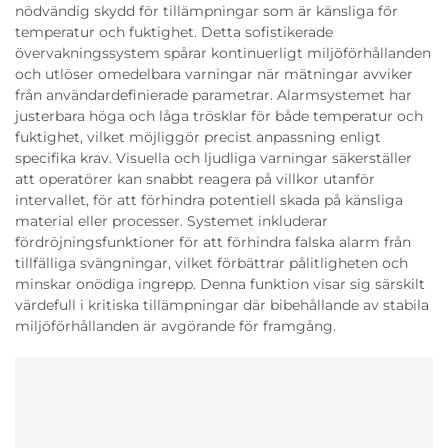
nödvändig skydd för tillämpningar som är känsliga för
temperatur och fuktighet. Detta sofistikerade
övervakningssystem spårar kontinuerligt miljöförhållanden
och utlöser omedelbara varningar när mätningar avviker
från användardefinierade parametrar. Alarmsystemet har
justerbara höga och låga trösklar för både temperatur och
fuktighet, vilket möjliggör precist anpassning enligt
specifika krav. Visuella och ljudliga varningar säkerställer
att operatörer kan snabbt reagera på villkor utanför
intervallet, för att förhindra potentiell skada på känsliga
material eller processer. Systemet inkluderar
fördröjningsfunktioner för att förhindra falska alarm från
tillfälliga svängningar, vilket förbättrar pålitligheten och
minskar onödiga ingrepp. Denna funktion visar sig särskilt
värdefull i kritiska tillämpningar där bibehållande av stabila
miljöförhållanden är avgörande för framgång.