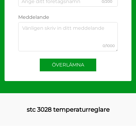
0/200
Meddelande
0/1000
ÖVERLÄMNA
stc 3028 temperaturreglare