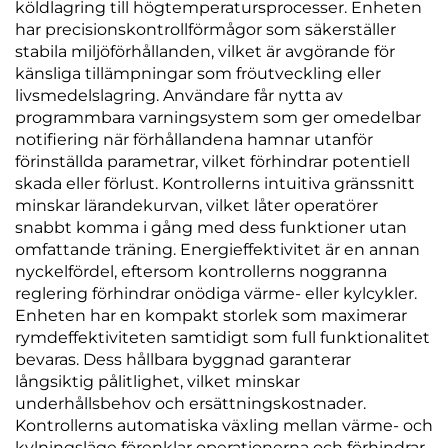
köldlagring till högtemperatursprocesser. Enheten
har precisionskontrollförmågor som säkerställer
stabila miljöförhållanden, vilket är avgörande för
känsliga tillämpningar som fröutveckling eller
livsmedelslagring. Användare får nytta av
programmbara varningsystem som ger omedelbar
notifiering när förhållandena hamnar utanför
förinställda parametrar, vilket förhindrar potentiell
skada eller förlust. Kontrollerns intuitiva gränssnitt
minskar lärandekurvan, vilket låter operatörer
snabbt komma i gång med dess funktioner utan
omfattande träning. Energieffektivitet är en annan
nyckelfördel, eftersom kontrollerns noggranna
reglering förhindrar onödiga värme- eller kylcykler.
Enheten har en kompakt storlek som maximerar
rymdeffektiviteten samtidigt som full funktionalitet
bevaras. Dess hållbara byggnad garanterar
långsiktig pålitlighet, vilket minskar
underhållsbehov och ersättningskostnader.
Kontrollerns automatiska växling mellan värme- och
kylningsläge förenklar operationerna och förhindrar