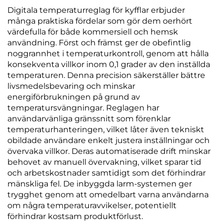
Digitala temperaturreglag för kyfflar erbjuder
många praktiska fördelar som gör dem oerhört
värdefulla för både kommersiell och hemsk
användning. Först och främst ger de obefintlig
noggrannhet i temperaturkontroll, genom att hålla
konsekventa villkor inom 0,1 grader av den inställda
temperaturen. Denna precision säkerställer bättre
livsmedelsbevaring och minskar
energiförbrukningen på grund av
temperatursvängningar. Reglagen har
användarvänliga gränssnitt som förenklar
temperaturhanteringen, vilket låter även tekniskt
obildade användare enkelt justera inställningar och
övervaka villkor. Deras automatiserade drift minskar
behovet av manuell övervakning, vilket sparar tid
och arbetskostnader samtidigt som det förhindrar
mänskliga fel. De inbyggda larm-systemen ger
trygghet genom att omedelbart varna användarna
om några temperaturavvikelser, potentiellt
förhindrar kostsam produktförlust.