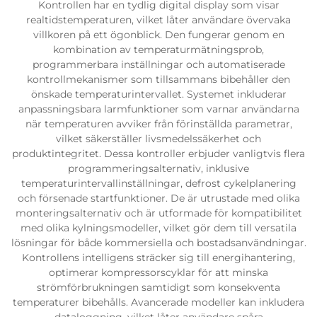
Kontrollen har en tydlig digital display som visar
realtidstemperaturen, vilket låter användare övervaka
villkoren på ett ögonblick. Den fungerar genom en
kombination av temperaturmätningsprob,
programmerbara inställningar och automatiserade
kontrollmekanismer som tillsammans bibehåller den
önskade temperaturintervallet. Systemet inkluderar
anpassningsbara larmfunktioner som varnar användarna
när temperaturen avviker från förinställda parametrar,
vilket säkerställer livsmedelssäkerhet och
produktintegritet. Dessa kontroller erbjuder vanligtvis flera
programmeringsalternativ, inklusive
temperaturintervallinställningar, defrost cykelplanering
och försenade startfunktioner. De är utrustade med olika
monteringsalternativ och är utformade för kompatibilitet
med olika kylningsmodeller, vilket gör dem till versatila
lösningar för både kommersiella och bostadsanvändningar.
Kontrollens intelligens sträcker sig till energihantering,
optimerar kompressorscyklar för att minska
strömförbrukningen samtidigt som konsekventa
temperaturer bibehålls. Avancerade modeller kan inkludera