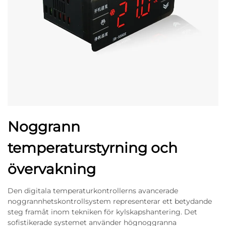
Noggrann
temperaturstyrning och
övervakning
Den digitala temperaturkontrollerns avancerade
noggrannhetskontrollsystem representerar ett betydande
steg framåt inom tekniken för kylskapshantering. Det
sofistikerade systemet använder högnoggranna