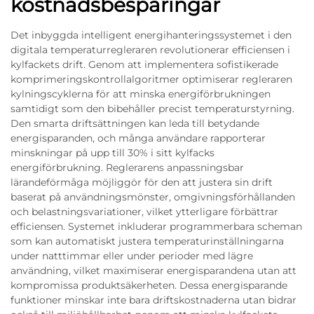
kostnadsbesparingar
Det inbyggda intelligent energihanteringssystemet i den
digitala temperaturregleraren revolutionerar efficiensen i
kylfackets drift. Genom att implementera sofistikerade
komprimeringskontrollalgoritmer optimiserar regleraren
kylningscyklerna för att minska energiförbrukningen
samtidigt som den bibehåller precist temperaturstyrning.
Den smarta driftsättningen kan leda till betydande
energisparanden, och många användare rapporterar
minskningar på upp till 30% i sitt kylfacks
energiförbrukning. Reglerarens anpassningsbar
lärandeförmåga möjliggör för den att justera sin drift
baserat på användningsmönster, omgivningsförhållanden
och belastningsvariationer, vilket ytterligare förbättrar
efficiensen. Systemet inkluderar programmerbara scheman
som kan automatiskt justera temperaturinställningarna
under natttimmar eller under perioder med lägre
användning, vilket maximiserar energisparandena utan att
kompromissa produktsäkerheten. Dessa energisparande
funktioner minskar inte bara driftskostnaderna utan bidrar