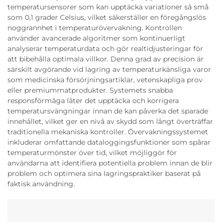
temperatursensorer som kan upptäcka variationer så små
som 0,1 grader Celsius, vilket säkerställer en föregångslös
noggrannhet i temperaturövervakning. Kontrollen
använder avancerade algoritmer som kontinuerligt
analyserar temperaturdata och gör realtidjusteringar för
att bibehålla optimala villkor. Denna grad av precision är
särskilt avgörande vid lagring av temperaturkänsliga varor
som medicinska försörjningsartiklar, vetenskapliga prov
eller premiummatprodukter. Systemets snabba
responsförmåga låter det upptäcka och korrigera
temperatursvängningar innan de kan påverka det sparade
innehållet, vilket ger en nivå av skydd som långt överträffar
traditionella mekaniska kontroller. Övervakningssystemet
inkluderar omfattande dataloggingsfunktioner som spårar
temperaturmönster över tid, vilket möjliggör för
användarna att identifiera potentiella problem innan de blir
problem och optimera sina lagringspraktiker baserat på
faktisk användning.