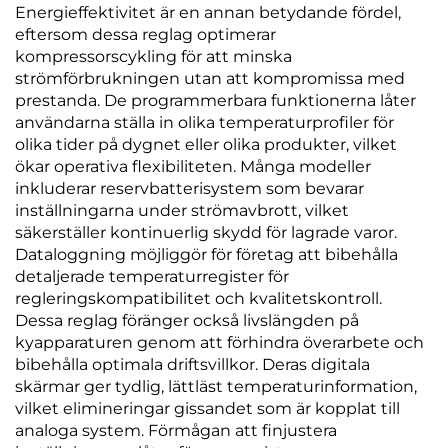
Energieffektivitet är en annan betydande fördel,
eftersom dessa reglag optimerar
kompressorscykling för att minska
strömförbrukningen utan att kompromissa med
prestanda. De programmerbara funktionerna låter
användarna ställa in olika temperaturprofiler för
olika tider på dygnet eller olika produkter, vilket
ökar operativa flexibiliteten. Många modeller
inkluderar reservbatterisystem som bevarar
inställningarna under strömavbrott, vilket
säkerställer kontinuerlig skydd för lagrade varor.
Dataloggning möjliggör för företag att bibehålla
detaljerade temperaturregister för
regleringskompatibilitet och kvalitetskontroll.
Dessa reglag föränger också livslängden på
kyapparaturen genom att förhindra överarbete och
bibehålla optimala driftsvillkor. Deras digitala
skärmar ger tydlig, lättläst temperaturinformation,
vilket elimineringar gissandet som är kopplat till
analoga system. Förmågan att finjustera