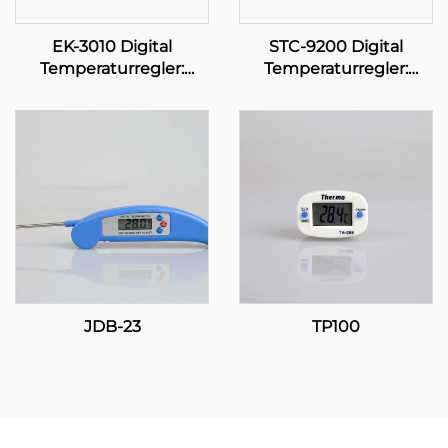
EK-3010 Digital
STC-9200 Digital
Temperaturregler:
Temperaturregler:
Precision i dina fingrar
Avancerad, flerstadig
temperaturkontroll för
industriella och
kommersiella
tillämpningar
JDB-23
TP100