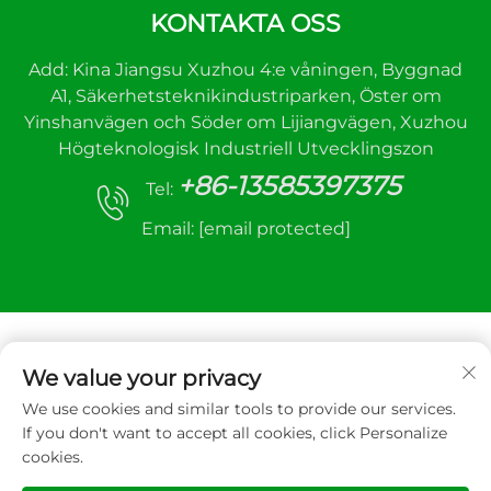
KONTAKTA OSS
Add: Kina Jiangsu Xuzhou 4:e våningen, Byggnad
A1, Säkerhetsteknikindustriparken, Öster om
Yinshanvägen och Söder om Lijiangvägen, Xuzhou
Högteknologisk Industriell Utvecklingszon
+86-13585397375
Tel:
Email:
[email protected]
We value your privacy
We use cookies and similar tools to provide our services.
Upphovsrätt © 2025 Xuzhou sanhe automatic
If you don't want to accept all cookies, click Personalize
control equipment Co.,LTD. All rätt reserverad
cookies.
Integritetspolicy