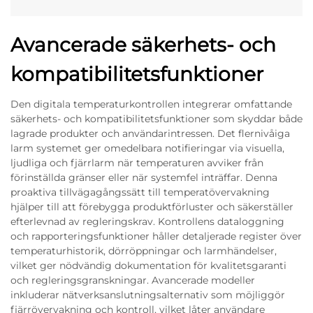
Avancerade säkerhets- och
kompatibilitetsfunktioner
Den digitala temperaturkontrollen integrerar omfattande
säkerhets- och kompatibilitetsfunktioner som skyddar både
lagrade produkter och användarintressen. Det flernivåiga
larm systemet ger omedelbara notifieringar via visuella,
ljudliga och fjärrlarm när temperaturen avviker från
förinställda gränser eller när systemfel inträffar. Denna
proaktiva tillvägagångssätt till temperatövervakning
hjälper till att förebygga produktförluster och säkerställer
efterlevnad av regleringskrav. Kontrollens dataloggning
och rapporteringsfunktioner håller detaljerade register över
temperaturhistorik, dörröppningar och larmhändelser,
vilket ger nödvändig dokumentation för kvalitetsgaranti
och regleringsgranskningar. Avancerade modeller
inkluderar nätverksanslutningsalternativ som möjliggör
fjärrövervakning och kontroll, vilket låter användare