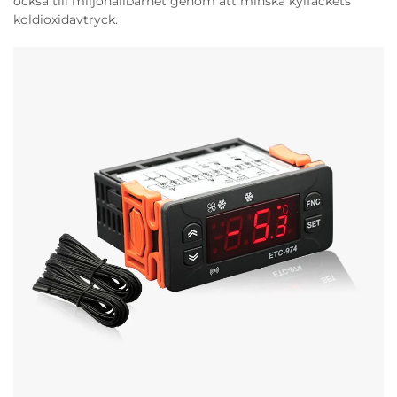
också till miljöhållbarhet genom att minska kylfackets
koldioxidavtryck.