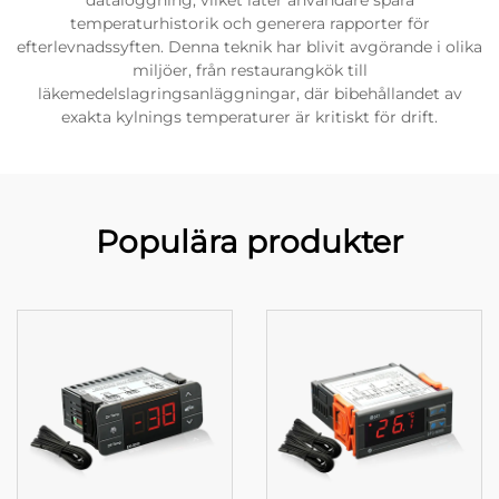
dataloggning, vilket låter användare spåra
temperaturhistorik och generera rapporter för
efterlevnadssyften. Denna teknik har blivit avgörande i olika
miljöer, från restaurangkök till
läkemedelslagringsanläggningar, där bibehållandet av
exakta kylnings temperaturer är kritiskt för drift.
Populära produkter