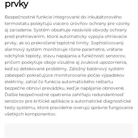
prvky
Bezpečnostné funkcie integrované do inkubátorového
termostatu poskytujú viacero úrovňov ochrany pre vzorky
aj zariadenie. Systém obsahuje nezávislé obvody ochrany
pred prehrievaním, ktoré automaticky vypojia ohrievacie
prvky, ak sú prekročené teplotné limity. Sophisticovaný
alarmový systém monitoruje rôzne parametre, vrátane
odchýlok teploty, stavu napájania a funkčnosti senzorov,
pričom poskytuje oboje vizuálne aj zvukové upozornenia,
keď sú detekované problémy. Záložný batériový systém
zabezpečí pokračujúce monitorovanie počas výpadekov
elektriny, zatiaľ čo funkcia automatického reštartu
bezpečne obnoví prevádzku, keď je napájanie obnovené.
Ďalšie bezpečnostné opatrenia zahŕňajú redundantnosť
senzorov pre kritické aplikácie a automatické diagnostické
testy systému, ktoré pravidelne overujú správne fungovanie
všetkých komponentov.