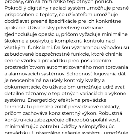
procesy, čím sa zníži riziko teplotných porúch.
Pokročilý digitálny riadiaci systém umožňuje presné
prispôsobenie teploty, čo užívateľom umožňuje
dodržiavať presné špecifikácie pre ich konkrétne
aplikácie. Užívateľsky prívetivný rozhranie
zjednodušuje operáciu, pričom vyžaduje minimálne
školenie a poskytuje komplexnú kontrolu nad
všetkými funkciami. Ďalšou významnou výhodou sú
zabudované bezpečnostné funkcie, ktoré chránia
cenne vzorky a prevádzku pred poškodením
prostredníctvom automatizovaného monitorovania
a alarmovacích systémov. Schopnosť logovania dát
je neoceniteľná na účely kontroly kvality a
dokumentácie, čo užívateľom umožňuje udržiavať
detailné záznamy o teplotných variáciách a výkone
systému. Energeticky efektívna prevádzka
termostatu pomáha znížiť prevádzkové náklady,
pričom zachováva konzistentný výkon. Robustná
konštrukcia zabezpečuje dlhodobú spoľahlivosť,
minimalizujúc potrebu údržby a simplyfikujúc
prevádzku. Univerzálne riešenie systému umožňuje