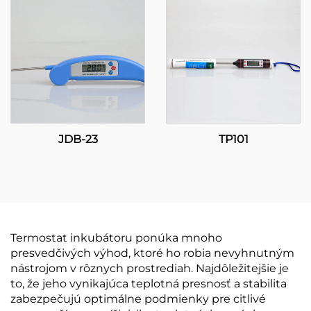
pre priemyselné
aplikácie
JDB-23
TP101
Termostat inkubátoru ponúka mnoho
presvedčivých výhod, ktoré ho robia nevyhnutným
nástrojom v rôznych prostrediah. Najdôležitejšie je
to, že jeho vynikajúca teplotná presnosť a stabilita
zabezpečujú optimálne podmienky pre citlivé