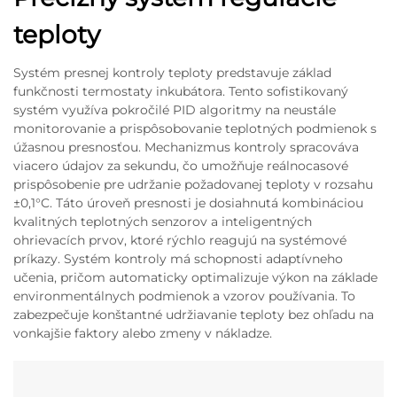
teploty
Systém presnej kontroly teploty predstavuje základ
funkčnosti termostatу inkubátora. Tento sofistikovaný
systém využíva pokročilé PID algoritmy na neustále
monitorovanie a prispôsobovanie teplotných podmienok s
úžasnou presnosťou. Mechanizmus kontroly spracováva
viacero údajov za sekundu, čo umožňuje reálnocasové
prispôsobenie pre udržanie požadovanej teploty v rozsahu
±0,1°C. Táto úroveň presnosti je dosiahnutá kombináciou
kvalitných teplotných senzorov a inteligentných
ohrievacích prvov, ktoré rýchlo reagujú na systémové
príkazy. Systém kontroly má schopnosti adaptívneho
učenia, pričom automaticky optimalizuje výkon na základe
environmentálnych podmienok a vzorov používania. To
zabezpečuje konštantné udržiavanie teploty bez ohľadu na
vonkajšie faktory alebo zmeny v nákladze.