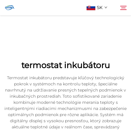
SK
O Nás
Hľadať
Produkty
termostat inkubátoru
Kontaktujte Nás
Termostat inkubátoru predstavuje kľúčový technologický
pokrok v systémoch na kontrolu teploty, špeciálne
navrhnutý na udržiavanie presných tepelných podmienok v
inkubačných prostrediah. Toto sofistikované zariadenie
kombinuje moderné technológie merania teploty s
inteligentnými riadiacimi mechanizmusmi na zabezpečenie
optimálnych podmienok pre rôzne aplikácie. Systém má
digitálny displej s vysokou presnosťou, ktorý zobrazuje
aktuálne teplotné údaje v reálnom čase, sprevádzaný