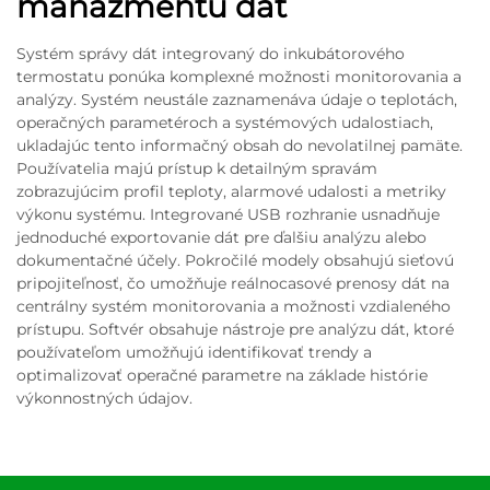
manažmentu dát
Systém správy dát integrovaný do inkubátorového
termostatu ponúka komplexné možnosti monitorovania a
analýzy. Systém neustále zaznamenáva údaje o teplotách,
operačných parametéroch a systémových udalostiach,
ukladajúc tento informačný obsah do nevolatilnej pamäte.
Používatelia majú prístup k detailným spravám
zobrazujúcim profil teploty, alarmové udalosti a metriky
výkonu systému. Integrované USB rozhranie usnadňuje
jednoduché exportovanie dát pre ďalšiu analýzu alebo
dokumentačné účely. Pokročilé modely obsahujú sieťovú
pripojiteľnosť, čo umožňuje reálnocasové prenosy dát na
centrálny systém monitorovania a možnosti vzdialeného
prístupu. Softvér obsahuje nástroje pre analýzu dát, ktoré
používateľom umožňujú identifikovať trendy a
optimalizovať operačné parametre na základe histórie
výkonnostných údajov.