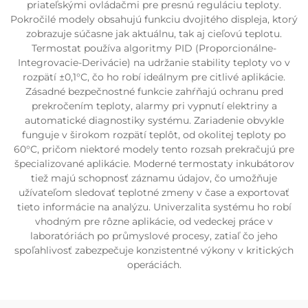
priateľskými ovládačmi pre presnú reguláciu teploty.
Pokročilé modely obsahujú funkciu dvojitého displeja, ktorý
zobrazuje súčasne jak aktuálnu, tak aj cieľovú teplotu.
Termostat používa algoritmy PID (Proporcionálne-
Integrovacie-Derivácie) na udržanie stability teploty vo v
rozpätí ±0,1°C, čo ho robí ideálnym pre citlivé aplikácie.
Zásadné bezpečnostné funkcie zahŕňajú ochranu pred
prekročením teploty, alarmy pri vypnutí elektriny a
automatické diagnostiky systému. Zariadenie obvykle
funguje v širokom rozpätí teplôt, od okolitej teploty po
60°C, pričom niektoré modely tento rozsah prekračujú pre
špecializované aplikácie. Moderné termostaty inkubátorov
tiež majú schopnosť záznamu údajov, čo umožňuje
užívateľom sledovať teplotné zmeny v čase a exportovať
tieto informácie na analýzu. Univerzalita systému ho robí
vhodným pre rôzne aplikácie, od vedeckej práce v
laboratóriách po průmyslové procesy, zatiaľ čo jeho
spoľahlivosť zabezpečuje konzistentné výkony v kritických
operáciách.