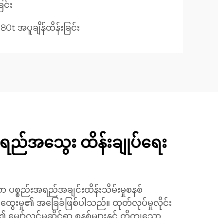
ြင်း
0t အပူချိန်ထိန်းခြင်း
အရည်အသွေး ထိန်းချုပ်ရေး
ပစ္စည်းအရည်အချင်းထိန်းသိမ်းမှုစနစ်
ပ်ထွေးမှု၏ အခြေခံဖြစ်ပါသည်။ ထုတ်လုပ်မှုလိုင်း
၏ မျှော်လင့်မှုဆိုင်ရာ စနစ်များနှင့် တိကျသော