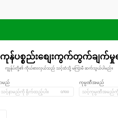
ကုန်ပစ္စည်းစျေးကွက်တွက်ချက်မှ
ကျွန်ုပ်တို့၏ ကိုယ်စားလှယ်သည် သင့်ထံသို့ မကြာမီ ဆက်သွယ်ပါမည်။
နာမည်
ကုမ္ပဏီအမည်
0/100