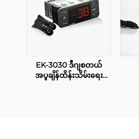
EK-3030 ဒီဂျစတယ်
အပူချိန်ထိန်းသိမ်းရေး
ကိရိယာ: ឧုံးစိုက်နှင့် ကုမ္
ပါနီလုပ်ငန်းအတွက် ဆန့်
ကျင်းသော အပူချိန်
ထိန်းသိမ်းမှု