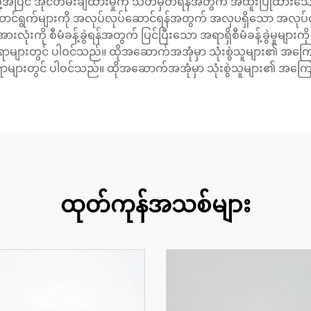
ထို့အပြင် အိုင်တိမ်းချထားမှုကို သတ်မှတ်ရန်အတွက် အထူးပြုထာ
င်ရွက်များကို အလုပ်လုပ်ဆောင်ရန်အတွက် အလှပရှိသော အလုပ်လု
ုံးကို စီမံခန့်ခွဲရန်အတွက် ပြင်ပြီးသော အရာရှိစီမံခန့်ခွဲမှုများက
ရာများတွင် ပါဝင်သည်။ ထိုအဆောက်အအုံမှာ သုံးစွဲသူများ၏ အက
ရာများတွင် ပါဝင်သည်။ ထိုအဆောက်အအုံမှာ သုံးစွဲသူများ၏ အကြေ
ထုတ်ကုန်အသစ်များ