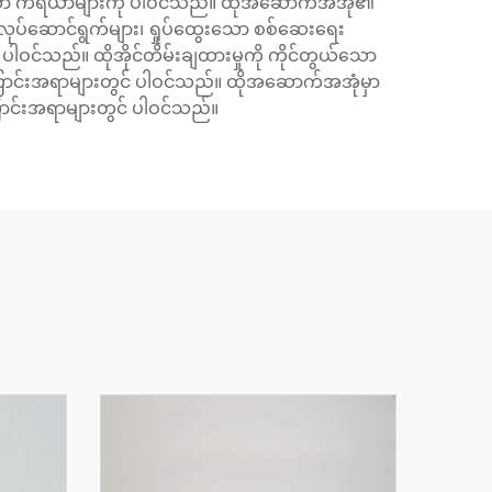
းသော ကိရိယာများကို ပါဝင်သည်။ ထိုအဆောက်အအုံ၏
ပ်ဆောင်ရွက်များ၊ ရှုပ်ထွေးသော စစ်ဆေးရေး
ို ပါဝင်သည်။ ထိုအိုင်တိမ်းချထားမှုကို ကိုင်တွယ်သော
ြောင်းအရာများတွင် ပါဝင်သည်။ ထိုအဆောက်အအုံမှာ
ာင်းအရာများတွင် ပါဝင်သည်။