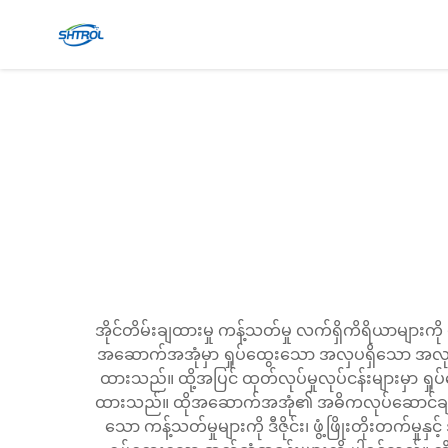
အိုင်တိမ်းချထားမှု ကန့်သတ်မှု လက်ရှိကိရိယာများ
အဆောက်အအုံမှာ ရှုပ်ထွေးသော အလှပရှိသော အလုပ်လုပ်
ထားသည်။ ထို့အပြင် ထုတ်လုပ်မှုလုပ်ငန်းများမှာ ရ
ထားသည်။ ထိုအဆောက်အအုံ၏ အဓိကလုပ်ဆောင်ချက်များမ
သော ကန့်သတ်မှုများကို ဒီဇိုင်း၊ ဖွံ့ဖြိုးတိုးတက