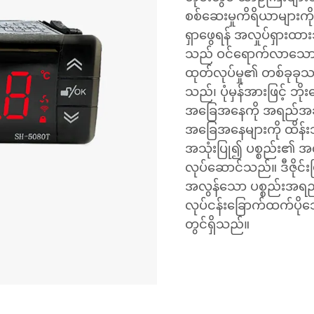
စစ်ဆေးမှုကိရိယာများကို 
ရှာဖွေရန် အလှုပ်ရှားထာ
သည် ဝင်ရောက်လာသော ဒေ
ထုတ်လုပ်မှု၏ တစ်ခုခု
သည်၊ ပုံမှန်အားဖြင့် 
အခြေအနေကို အရည်အချင
အခြေအနေများကို ထိန်းသ
အသုံးပြု၍ ပစ္စည်း၏ အလု
လုပ်ဆောင်သည်။ ဒီဇိုင်း
အလွန်သော ပစ္စည်းအရည်အခ
လုပ်ငန်းခြောက်ထက်ပို
တွင်ရှိသည်။