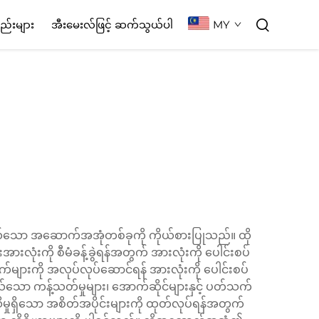
MY
စည်းများ
အီးမေးလ်ဖြင့် ဆက်သွယ်ပါ
်တွယ်သော အဆောက်အအုံတစ်ခုကို ကိုယ်စားပြုသည်။ ထို
လုံးကို စီမံခန့်ခွဲရန်အတွက် အားလုံးကို ပေါင်းစပ်
်များကို အလုပ်လုပ်ဆောင်ရန် အားလုံးကို ပေါင်းစပ်
သော ကန့်သတ်မှုများ၊ အောက်ဆိုင်များနှင့် ပတ်သက်
သိမှုရှိသော အစိတ်အပိုင်းများကို ထုတ်လုပ်ရန်အတွက်