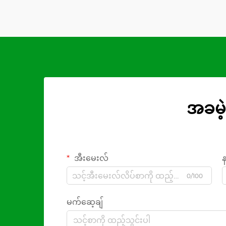
အခမဲ့
အီးမေးလ်
0/100
မက်ဆေ့ချ်