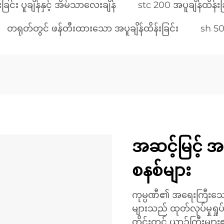
းခြင်း ပူချိန်နှင့် အိမ်သာလေးချိန်
stc 200 အပူချိန်ထိန်းခ
တရုတ်တွင် ဖန်တီးထားသော အပူချိန်ထိန်းခြင်း
sh 508
အဆင့်မြင့် 
စနစ်များ
ကုမ္ပဏီ၏ အရေးကြီးသော 
များသည် ထုတ်လုပ်မှုရှု
တိုင်းတွင် ယာဉ်ကြီးများ