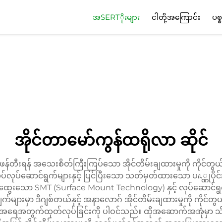
အSERTိုးများ
ငါတို့အကြောင်း
ပစ္
အိုင်တာမော်ကွန်ထရိုလာ ဆိုင်
ကို ဖန်တီးရန် အသေးစိတ်ကြီးကြပ်သော အိုင်တိမ်းချထားမှုကို ကိုင
ဆောင်ရွက်များနှင့် ပြင်ပြီးသော သတ်မှတ်ထားသော ပณ္ဏုပိုင်းအား
ှုပ်ထွေးသော SMT (Surface Mount Technology) နှင့် လုပ်ဆောင်ရွက
ှာ ဒီဂျစ်တယ်နှင့် အနာလောဂ် အိုင်တိမ်းချထားမှုကို ကိုင်တွယ်
်မှုနှင့် အရေအတွက်ထုတ်လုပ်ခြင်းကို ပါဝင်သည်။ ထိုအဆောက်အအုံမှာ 