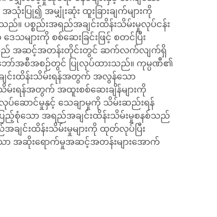
အသုံးပြု၍ အမျှုံးဆုံး ထူးခြားချက်များကို
းသည်။ ပစ္စည်းအရည်အချင်းထိန်းသိမ်းမှုလုပ်ငန်း
သများကို စစ်ဆေးခြင်းဖြင့် စတင်ပြီး
သည် အဆင့်အတန်းတိုင်းတွင် ဆက်လက်လျက်ရှိ
ဘိုးဘော်အစီအစဉ်တွင် ပြုလုပ်ထားသည်။ ကုမ္ပဏီ၏
်းထိန်းသိမ်းရန်အတွက် အလွန်သော
ိမ်းရန်အတွက် အထူးစစ်ဆေးချိန်များကို
ပ်ဆောင်မှုနှင့် သေချာမှုကို သိမ်းဆည်းရန်
ပြည့်စုံသော အရည်အချင်းထိန်းသိမ်းမှုစနစ်သည်
ျင်းထိန်းသိမ်းမှုများကို ထုတ်လုပ်ပြီး
သော အဆိုးရောက်မှုအဆင့်အတန်းများအောက်