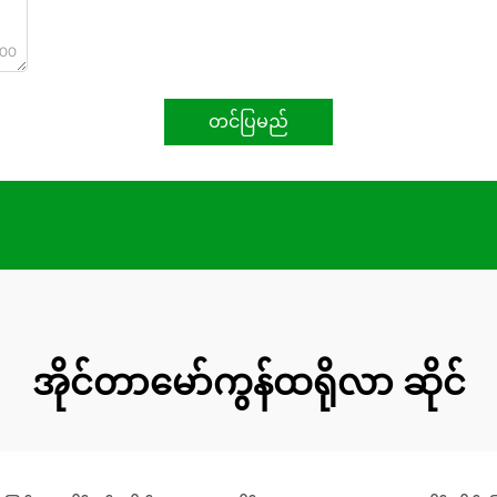
000
တင်ပြမည်
အိုင်တာမော်ကွန်ထရိုလာ ဆိုင်