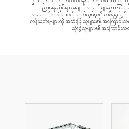
ရှုပ်ထွေးသော အုတ်ဆံအခန်းများကို ပါဝင်သည်။ 
ပညာရေးဆိုင်ရာ အချက်အလက်များမှာ လုပ်ဆော
အဆောက်အအုံများနှင့် ထုတ်လုပ်မှု၏ တစ်ခုခုတွင် အားလ
ကန့်သတ်မှုများကို အသုံးပြုသူများ၏ အကြောင်းအ
သုံးစွဲသူများ၏ အကြောင်းအ