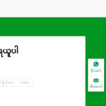
ုရယူပါ
ဝိုင်းဆပ်
0/200
အီးမေးလ်