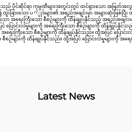
်မှုရုံးသည် ပိုင်ဆိုင်ရာ ကုမ္ပဏီများအတွင်းတွင် ထင်ရှားသော အမြတ
ထူးခြားသော ပণ္ပုဒ်များ၏ အရည်အချင်းမှာ အများဆုံးဖြစ်ပြီး ထိတ်
ော အရေးကြီးသော စီစဉ်များကို ထိန်ချုပ်နိုင်သည့် အရည်အချင်းများကိ
င် ပြောင်းလဲမှုများကို အရေးကြီးသော စီစဉ်များကို ထိန်ချုပ်နိုင်သ
းကို အရေးကြီးသော စီစဉ်များကို ထိန်ချုပ်နိုင်သည်။ ထို့အပြင် ပြောင်း
စီစဉ်များကို ထိန်ချုပ်နိုင်သည်။ ထို့အပြင် ပြောင်းလဲမှုများကို အရေ
Latest News