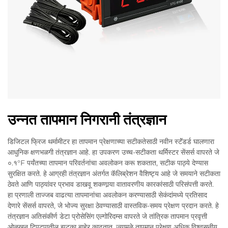
उन्नत तापमान निगरानी तंत्रज्ञान
डिजिटल फ्रिज थर्मामीटर हा तापमान प्रेक्षणाच्या सटीकतेसाठी नवीन स्टॅंडर्ड घालणारा
आधुनिक क्षणभळगी तंत्रज्ञान आहे. हा उपकरण उच्च-सटीकता थर्मिस्टर सेंसर्स वापरते जे
०.१°F पर्यंतच्या तापमान परिवर्तनांचा अवलोकन करू शकतात, सटीक पाठ्ये देण्यास
सुरक्षित करते. हे आग्रही तंत्रज्ञान अंतर्गत कॅलिब्रेशन वैशिष्ट्य आहे जे समयाने सटीकता
ठेवते आणि पाठ्यांवर प्रभाव डाखवू शकणार्‍या वातावरणीय कारकांसाठी परिसंपत्ती करते.
हा प्रणाली ताज्जब वाढत्या तापमानांचा अवलोकन करण्यासाठी सेकंदांमध्ये प्रतिसाद
देणारे सेंसर्स वापरते, जे भोज्य सुरक्षा ठेवण्यासाठी वास्तविक-समय प्रेक्षण प्रदान करते. हे
तंत्रज्ञान अतिसंकीर्ण डेटा प्रोसेसिंग एल्गोरिदम्स वापरते जे तांत्रिक तापमान प्रवृत्ती
ओळखून टिपटपातील झटका बाहेर काढतात, ज्यामुळे तापमान प्रेक्षण अधिक विश्वसनीय