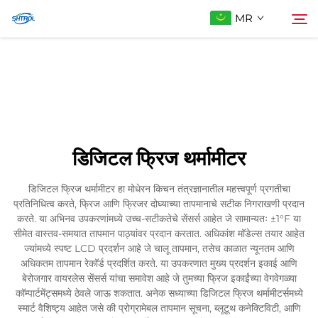
MR
आमच्याबद्दल
शोधा
उत्पादे
डिजिटल फ्रिज थर्मामीटर
आम्हाला संपर्क करा
डिजिटल फ्रिज थर्मामीटर हा मोधेरन किचन तंत्रज्ञानातील महत्त्वपूर्ण प्रगतीचा
प्रतिनिधित्व करते, फ्रिज आणि फ्रिजर दोघ्याच्या तापमानाचे सटीक निगराखणी प्रदान
करते. या अभिनव उपकरणांमध्ये उच्च-सटीकतेचे सेंसर्स आहेत जे सामान्यतः ±1°F या
सीमेत वास्तव-समयात तापमान पाठ्यांवर प्रदान करतात. अधिकांश मॉडेल्स तयार आहेत
ज्यांमध्ये स्पष्ट LCD प्रदर्शन आहे जे चालू तापमान, तसेच काळात न्यूनतम आणि
अधिकतम तापमान रेकॉर्ड प्रदर्शित करते. या उपकरणात मुख्य प्रदर्शन इकाई आणि
बेरोजगार वायरलेस सेंसर्स यांचा समावेश आहे जे तुमच्या फ्रिज इकाईंच्या वेगवेगळ्या
कॉम्पार्टमेंट्समध्ये ठेवले जाऊ शकतात. अनेक सध्याच्या डिजिटल फ्रिज थर्मामीटर्समध्ये
स्मार्ट वैशिष्ट्य आहेत जसे की प्रोग्रामेबल तापमान सूचना, ब्लूटूथ कनेक्टिविटी, आणि