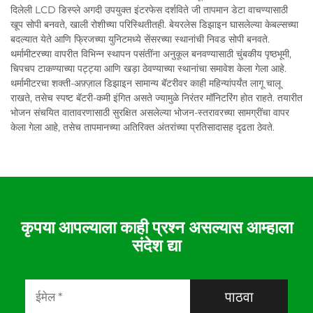
दिलेली LCD डिस्प्ले अगदी उपयुक्त इंटरफेस दर्शविते जी तापमान डेटा वाचण्यासाठी
खूप सोपी बनवते, खाली रोशीच्या परिस्थितीतही. बेयरलेस डिझाइन घासलेल्या केबल्सच्या
बदल्यात येते आणि फ्रिजच्या युनिटमध्ये सेंसरच्या स्थानांची निवड सोपी बनवते.
थर्मामीटरच्या वापरीत विभिन्न स्थापन पसंतींना अनुकूल बनवण्यासाठी चुंबकीय पृष्ठभूमी,
चिपचप टाकण्याच्या पट्ट्या आणि खड़ा ठेवण्याच्या स्थानांचा समावेश केला गेला आहे.
थर्मामीटरचा शक्ती-अफ़्ज़ाल डिझाइन सामान्य बॅटरीवर काही महिन्यांपर्यंत लागू चालू
राखते, तसेच स्पष्ट बॅटरी-कमी इंगित असते ज्यामुळे निरंतर मॉनिटरिंग होत राहते. तयारीत
भोजन संचयित वातावरणासाठी सुरक्षित असलेल्या भोजन-स्तरावरच्या सामग्रींचा वापर
केला गेला आहे, तसेच तापमानच्या अतिरिक्त अंतरांच्या प्रतिसादासह दृढता ठेवते.
कृपया आपल्याला काही प्रश्न असल्यास आम्हाला
संदेश द्या
पाठवा