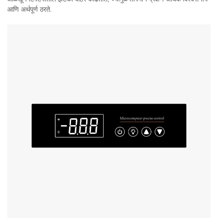
आणि अर्थपूर्ण ठरते.