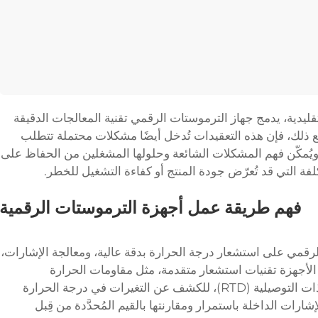
ليدية، يدمج جهاز الترموستات الرقمي تقنية المعالجات الدقيقة
ع ذلك، فإن هذه التعقيدات تُدخل أيضًا مشكلات محتملة تتطلب
ويُمكّن فهم المشكلات الشائعة وحلولها المشغلين من الحفاظ على
فة التي قد تُعرّض جودة المنتج أو كفاءة التشغيل للخطر.
فهم طريقة عمل أجهزة الترموستات الرقمية
رقمي على استشعار درجة الحرارة بدقة عالية، ومعالجة الإشارات،
لأجهزة تقنيات استشعار متقدمة، مثل مقاومات الحرارة
(Thermistors) أو مقاومات درجة الحرارة ذات التوصيلية (RTD)، للكشف عن التغيرات في درجة الحرارة
شارات الداخلة باستمرار ومقارنتها بالقيم المُحدَّدة من قِبل