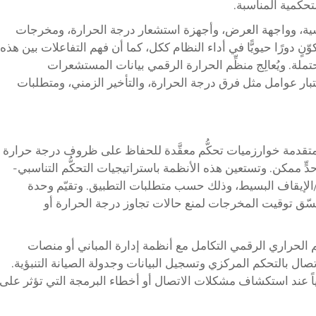
سية، وواجهة العرض، وأجهزة استشعار درجة الحرارة، ومخرجات
نٍ دورًا حيويًّا في أداء النظام ككل، كما أن فهم التفاعلات بين هذه
ة. ويُعالِج منظِّم الحرارة الرقمي بيانات المستشعرات
بار عوامل مثل فرق درجة الحرارة، والتأخير الزمني، ومتطلبات
متقدمة خوارزميات تحكُّم معقَّدة للحفاظ على ظروف درجة حرارة
ٍّ ممكن. وتستعين هذه الأنظمة باستراتيجيات التحكُّم التناسبي-
 أو منطق التشغيل/الإيقاف البسيط، وذلك حسب متطلبات التطبيق. وتقيّم وحدة
نسّق توقيت المخرجات لمنع حالات تجاوز درجة الحرارة أو
ظم الحراري الرقمي التكامل مع أنظمة إدارة المباني أو منصات
صال بالتحكم المركزي وتسجيل البيانات وجدولة الصيانة التنبؤية.
ً عند استكشاف مشكلات الاتصال أو أخطاء البرمجة التي تؤثر على