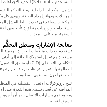
المستخدم (Setpoints) لتحديد الإجراءات التحكمية المناسبة.
تشمل المكونات الداخلية لوحة التحكم الرئي
المرحلات، ودوائر إمداد الطاقة. ويؤدي كل مكوّ
المكونات يساعد في تحديد نقاط الفشل المحتمل
باستخدام خوارزميات متطوّرة تأخذ بعين الاعت
السلامة لمنع تلف المعدات.
معالجة الإشارات ومنطق التحكُّم
تستخدم وحدات منظِّمات الحرارة الرقمية ال
مستقرة مع تقليل استهلاك الطاقة إلى أدنى حد
التكاملي-التفاضلي (PID)
المعالجة باستمرار اتجاهات درجة الحرارة وت
انخفاضها دون المستوى المطلوب.
تتيح بروتوكولات الاتصال المُضمَّنة في المن
المراقبة عن بُعد. وتسمح هذه القدرة على الات
ويصبح فهم مسارات الاتصال هذه أمراً جوهريا
تنسيق النظام.