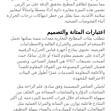
مما يسمح لطاقم المطبخ بتحقيق الدقة على مر الزمن.
تضمن هذه الميزة معايرة ذاتية أداءً متسقًا وامتثالًا لمعايير
سلامة الأغذية، مما يقلل من خطر انتهاكات درجات الحرارة
أثناء الفحوصات الصحية.
اعتبارات المتانة والتصميم
تتطلب بيئات المطابخ التجارية معدات متينة يمكنها تحمل
الاستخدام المستمر والحرارة العالية والاصطدامات
العرضية. تحتوي نماذج أجهزة قياس الحرارة الرقمية
الرائدة على تصميم مقاوم للماء أو عازل تمامًا، حيث
أصبحت تصنيفات IP67 هي المعيار الصناعي. وتضمن
قضبان القياس المصنوعة من الفولاذ المقاوم للصدأ
والأغلفة المقاومة للصدمات عمرًا أطول في البيئات
الاحترافية المُجهدة.
تُحسّن العناصر المصممة وفق مبادئ علم الراحة مثل
الشاشات الدوّارة والشاشات المضاءة من الخلف من
سهولة الاستخدام خلال فترات الخدمة المزدحمة. إن أكثر
النماذج فاعلية توازن بين المتانة والمزايا العملية مثل
المعالجات المضادة للميكروبات والمواد سهلة التنظيف