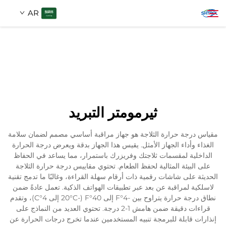
AR
معلومات عنا
بحث
منتجات
ثيرمومتر التبريد
اتصل بنا
مقياس درجة حرارة الثلاجة هو جهاز مراقبة أساسي مصمم لضمان سلامة
الغذاء وأداء الجهاز الأمثل. يقيس هذا الجهاز بدقة ويعرض درجة الحرارة
الداخلية لمقسمات ثلاجتك وفريزرك باستمرار، مما يساعد في الحفاظ
على البيئة المثالية لحفظ الطعام. تحتوي مقاييس درجة حرارة الثلاجة
الحديثة على شاشات رقمية ذات أرقام سهلة القراءة، وغالبًا ما تدمج تقنية
لاسلكية لمراقبة عن بعد عبر تطبيقات الهواتف الذكية. تعمل عادةً ضمن
نطاق درجة حرارة يتراوح بين -4°F إلى 40°F (-20°C إلى 4°C)، وتقدم
قراءات دقيقة ضمن هامش 1-2 درجة. تحتوي العديد من النماذج على
إنذارات قابلة للبرمجة تنبيه المستخدمين عندما تخرج درجات الحرارة عن