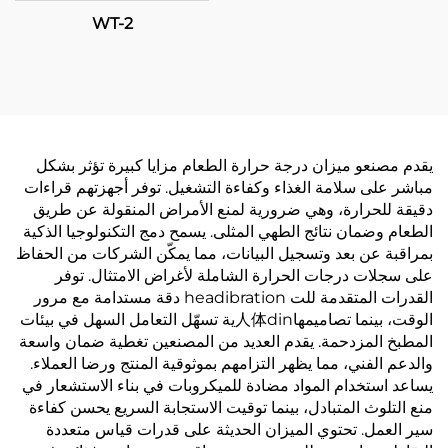
WT-2
يقدم مصنعو ميزان درجة حرارة الطعام مزايا كبيرة تؤثر بشكل
مباشر على سلامة الغذاء وكفاءة التشغيل. توفر أجهزتهم قراءات
دقيقة للحرارة، وهي ضرورية لمنع الأمراض المنقولة عن طريق
الطعام وضمان نتائج الطهي المثلى. يسمح دمج التكنولوجيا الذكية
بمراقبة عن بعد وتسجيل البيانات، مما يمكّن الشركات من الحفاظ
على سجلات درجات الحرارة الشاملة لأغراض الامتثال. توفر
القدرات المتقدمة للت headibration دقة مستدامة مع مرور
الوقت، بينما تصاميمها人体dinية تسهّل التعامل السهل في بيئات
المطبخ المزدحمة. يقدم العديد من المصنعين تغطية ضمان واسعة
والدعم الفني، مما يظهر التزامهم بموثوقية المنتج ورضا العملاء.
يساعد استخدام المواد مضادة للميكروبات في بناء الاستشعار في
منع التلوث المتبادل، بينما توقيت الاستجابة السريع يحسن كفاءة
سير العمل. تحتوي الميزان الحديثة على قدرات قياس متعددة