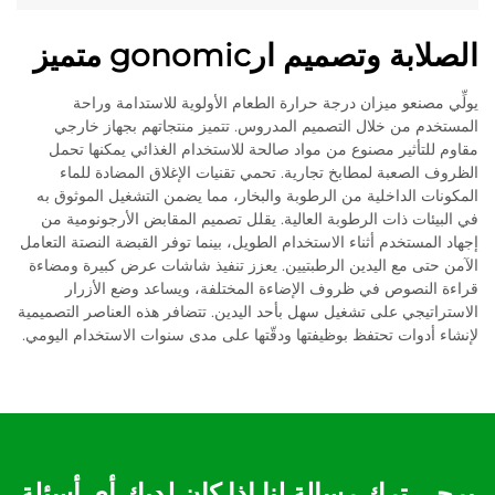
الصلابة وتصميم ارgonomic متميز
يولِّي مصنعو ميزان درجة حرارة الطعام الأولوية للاستدامة وراحة
المستخدم من خلال التصميم المدروس. تتميز منتجاتهم بجهاز خارجي
مقاوم للتأثير مصنوع من مواد صالحة للاستخدام الغذائي يمكنها تحمل
الظروف الصعبة لمطابخ تجارية. تحمي تقنيات الإغلاق المضادة للماء
المكونات الداخلية من الرطوبة والبخار، مما يضمن التشغيل الموثوق به
في البيئات ذات الرطوبة العالية. يقلل تصميم المقابض الأرجونومية من
إجهاد المستخدم أثناء الاستخدام الطويل، بينما توفر القبضة النصتة التعامل
الآمن حتى مع اليدين الرطبتيين. يعزز تنفيذ شاشات عرض كبيرة ومضاءة
قراءة النصوص في ظروف الإضاءة المختلفة، ويساعد وضع الأزرار
الاستراتيجي على تشغيل سهل بأحد اليدين. تتضافر هذه العناصر التصميمية
لإنشاء أدوات تحتفظ بوظيفتها ودقّتها على مدى سنوات الاستخدام اليومي.
يرجى ترك رسالة لنا إذا كان لديك أي أسئلة