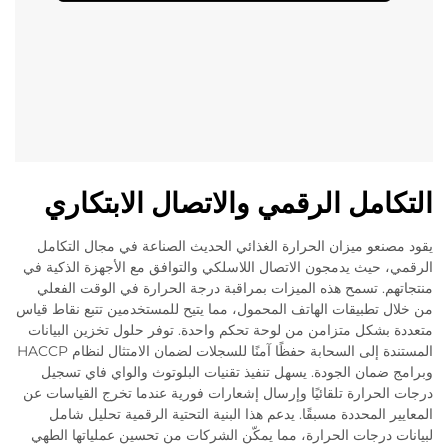
التكامل الرقمي والاتصال الابتكاري
يقود مصنعو ميزان الحرارة الغذائي الحديث الصناعة في مجال التكامل
الرقمي، حيث يدمجون الاتصال اللاسلكي والتوافق مع الأجهزة الذكية في
منتجاتهم. تسمح هذه الميزات بمراقبة درجة الحرارة في الوقت الفعلي
من خلال تطبيقات الهاتف المحمول، مما يتيح للمستخدمين تتبع نقاط قياس
متعددة بشكل متزامن من لوحة تحكم واحدة. توفر حلول تخزين البيانات
المستندة إلى السحابة حفظًا آمنًا للسجلات لضمان الامتثال لنظام HACCP
وبرامج ضمان الجودة. يسهل تنفيذ تقنيات البلوتوث والواي فاي تسجيل
درجات الحرارة تلقائيًا وإرسال إشعارات فورية عندما تخرج القياسات عن
المعايير المحددة مسبقًا. يدعم هذا البنية التحتية الرقمية تحليل شامل
لبيانات درجات الحرارة، مما يمكّن الشركات من تحسين عملياتها الطهي