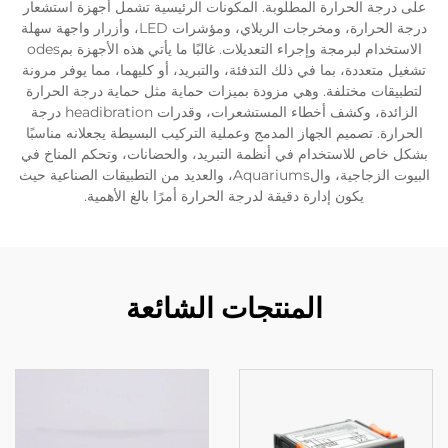
على درجة الحرارة المطلوبة. المكونات الرئيسية تشمل أجهزة استشعار
درجة الحرارة، ومخرجات الريلاي، ومؤشرات LED، وأزرار واجهة سهلة
الاستخدام لبرمجة وإجراء التعديلات. غالبًا ما يأتي هذه الأجهزة بمodes
تشغيل متعددة، بما في ذلك التدفئة، والتبريد، أو كليهما، مما يوفر مرونة
لتطبيقات مختلفة. وهي مزودة بميزات حماية مثل حماية درجة الحرارة
الزائدة، وكشف أخطاء المستشعرات، وقدرات headibration درجة
الحرارة. تصميم الجهاز المدمج وعملية التركيب البسيطة يجعلانه مناسبًا
بشكل خاص للاستخدام في أنظمة التبريد، والحضانات، وتحكم المناخ في
البيوت الزجاجية، والAquariums، والعديد من التطبيقات الصناعية حيث
يكون إدارة دقيقة لدرجة الحرارة أمرًا بالغ الأهمية.
المنتجات الشائعة