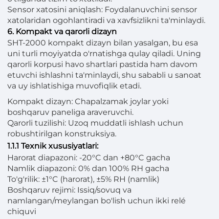
Sensor xatosini aniqlash: Foydalanuvchini sensor
xatolaridan ogohlantiradi va xavfsizlikni ta'minlaydi.
6. Kompakt va qarorli dizayn
SHT-2000 kompakt dizayn bilan yasalgan, bu esa
uni turli moyiyatda o'rnatishga qulay qiladi. Uning
qarorli korpusi havo shartlari pastida ham davom
etuvchi ishlashni ta'minlaydi, shu sababli u sanoat
va uy ishlatishiga muvofiqlik etadi.
Kompakt dizayn: Chapalzamak joylar yoki
boshqaruv paneliga araveruvchi.
Qarorli tuzilishi: Uzoq muddatli ishlash uchun
robushtirilgan konstruksiya.
1.1.1 Texnik xususiyatlari:
Harorat diapazoni: -20°C dan +80°C gacha
Namlik diapazoni: 0% dan 100% RH gacha
To'g'rilik: ±1°C (harorat), ±5% RH (namlik)
Boshqaruv rejimi: Issiq/sovuq va
namlangan/meylangan bo'lish uchun ikki relé
chiquvi