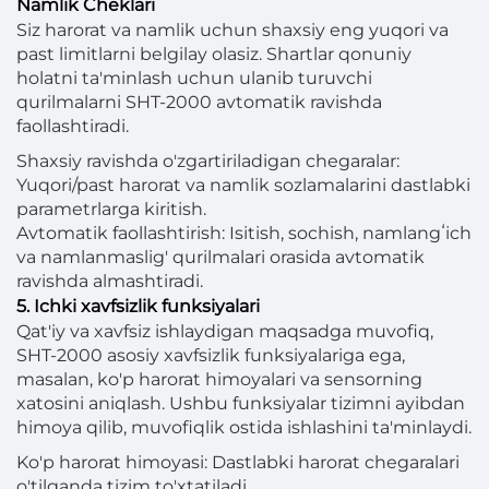
Namlik Cheklari
Siz harorat va namlik uchun shaxsiy eng yuqori va
past limitlarni belgilay olasiz. Shartlar qonuniy
holatni ta'minlash uchun ulanib turuvchi
qurilmalarni SHT-2000 avtomatik ravishda
faollashtiradi.
Shaxsiy ravishda o'zgartiriladigan chegaralar:
Yuqori/past harorat va namlik sozlamalarini dastlabki
parametrlarga kiritish.
Avtomatik faollashtirish: Isitish, sochish, namlangʻich
va namlanmaslig' qurilmalari orasida avtomatik
ravishda almashtiradi.
5. Ichki xavfsizlik funksiyalari
Qat'iy va xavfsiz ishlaydigan maqsadga muvofiq,
SHT-2000 asosiy xavfsizlik funksiyalariga ega,
masalan, ko'p harorat himoyalari va sensorning
xatosini aniqlash. Ushbu funksiyalar tizimni ayibdan
himoya qilib, muvofiqlik ostida ishlashini ta'minlaydi.
Ko'p harorat himoyasi: Dastlabki harorat chegaralari
o'tilganda tizim to'xtatiladi.