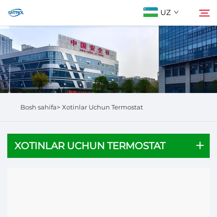
UZ
Biz Haqidida
Qidirish
Mahsulotlar
Bosh sahifa>
Xotinlar Uchun Termostat
Biz bilan bog'lanish
XOTINLAR UCHUN TERMOSTAT