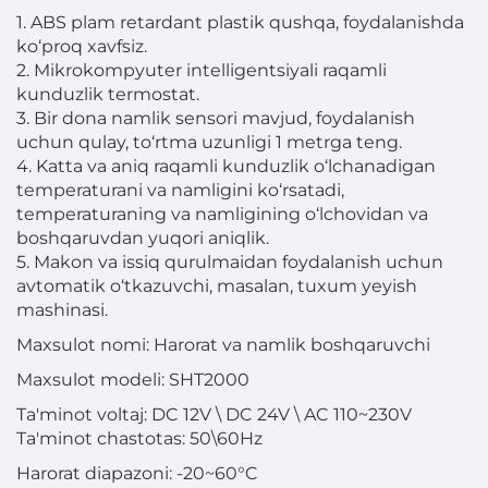
1. ABS plam retardant plastik qushqa, foydalanishda
ko‘proq xavfsiz.
2. Mikrokompyuter intelligentsiyali raqamli
kunduzlik termostat.
3. Bir dona namlik sensori mavjud, foydalanish
uchun qulay, to‘rtma uzunligi 1 metrga teng.
4. Katta va aniq raqamli kunduzlik o‘lchanadigan
temperaturani va namligini ko‘rsatadi,
temperaturaning va namligining o‘lchovidan va
boshqaruvdan yuqori aniqlik.
5. Makon va issiq qurulmaidan foydalanish uchun
avtomatik o‘tkazuvchi, masalan, tuxum yeyish
mashinasi.
Maxsulot nomi: Harorat va namlik boshqaruvchi
Maxsulot modeli: SHT2000
Ta'minot voltaj: DC 12V \ DC 24V \ AC 110~230V
Ta'minot chastotas: 50\60Hz
Harorat diapazoni: -20~60°C