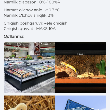
Namlik diapazoni: 0%~100%RH
Harorat o‘lchov aniqlik: 0.3 °C
Namlik o‘lchov aniqlik: 3%
Chiqish boshqaruvi: Rele chiqishi
Chiqish quvvati: MAKS 10A
Qo'llanma: