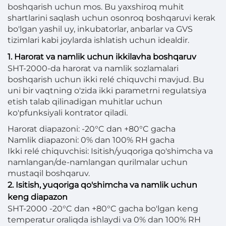
boshqarish uchun mos. Bu yaxshiroq muhit
shartlarini saqlash uchun osonroq boshqaruvi kerak
bo'lgan yashil uy, inkubatorlar, anbarlar va GVS
tizimlari kabi joylarda ishlatish uchun idealdir.
1. Harorat va namlik uchun ikkilavha boshqaruv
SHT-2000-da harorat va namlik sozlamalari
boshqarish uchun ikki relé chiquvchi mavjud. Bu
uni bir vaqtning o'zida ikki parametrni regulatsiya
etish talab qilinadigan muhitlar uchun
ko'pfunksiyali kontrator qiladi.
Harorat diapazoni: -20°C dan +80°C gacha
Namlik diapazoni: 0% dan 100% RH gacha
Ikki relé chiquvchisi: Isitish/yuqoriga qo'shimcha va
namlangan/de-namlangan qurilmalar uchun
mustaqil boshqaruv.
2. Isitish, yuqoriga qo'shimcha va namlik uchun
keng diapazon
SHT-2000 -20°C dan +80°C gacha bo'lgan keng
temperatur oraliqda ishlaydi va 0% dan 100% RH