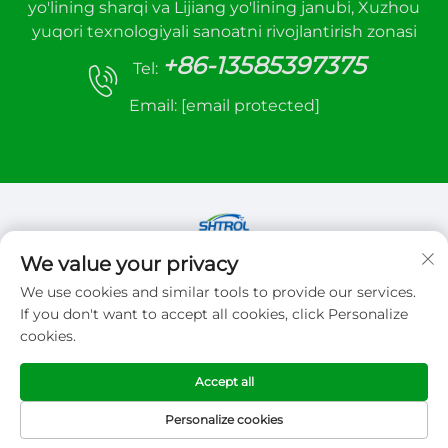
yo'lining sharqi va Lijiang yo'lining janubi, Xuzhou
yuqori texnologiyali sanoatni rivojlantirish zonasi
+86-13585397375
Tel:
Email:
[email protected]
We value your privacy
Copyright © 2026 Xuzhou sanhe automatic
We use cookies and similar tools to provide our services.
control equipment Co.,LTD. Barcha huquqlar
If you don't want to accept all cookies, click Personalize
reserve
cookies.
Maxfiylik siyosati
Accept all
Personalize cookies
BOSH SAHIFA
MAHSULOTLAR
ELEKTRON
TEL