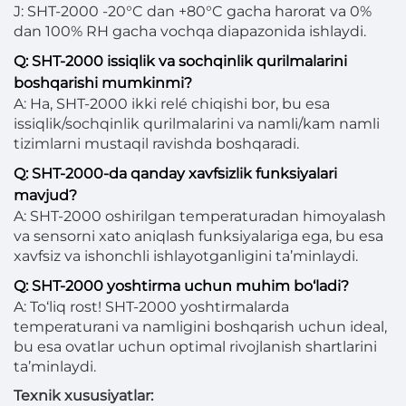
J: SHT-2000 -20°C dan +80°C gacha harorat va 0%
dan 100% RH gacha vochqa diapazonida ishlaydi.
Q: SHT-2000 issiqlik va sochqinlik qurilmalarini
boshqarishi mumkinmi?
A: Ha, SHT-2000 ikki relé chiqishi bor, bu esa
issiqlik/sochqinlik qurilmalarini va namli/kam namli
tizimlarni mustaqil ravishda boshqaradi.
Q: SHT-2000-da qanday xavfsizlik funksiyalari
mavjud?
A: SHT-2000 oshirilgan temperaturadan himoyalash
va sensorni xato aniqlash funksiyalariga ega, bu esa
xavfsiz va ishonchli ishlayotganligini ta’minlaydi.
Q: SHT-2000 yoshtirma uchun muhim bo‘ladi?
A: To‘liq rost! SHT-2000 yoshtirmalarda
temperaturani va namligini boshqarish uchun ideal,
bu esa ovatlar uchun optimal rivojlanish shartlarini
ta’minlaydi.
Texnik xususiyatlar: