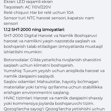
Ekran: LED raqamli ekran
Taqoslash: AC 110V/220V
Relé chiquvi: Har bir relé uchun 10A
Sensor turi: NTC harorat sensori, kapatsiv nam
sensori
1.1.2 SHT-2000 ning izmoyatlari:
SHT-2000 Digital Harorat va Namlik Boshqaruvi
harorat va namlikni yaqin nazoratda saqlash va
boshqarish talab etiladigan izmoyatlarda mustaqil
ishlatilishi mumkin:
Botonodalar: G'ilda yetarlicha rivojlanish sharoitini
saqlash uchun klimatni boshqarish.
Yumshiq: Tuxum yeyish uchun aniqlikda harorat va
namlik darajasini saqlaydi.
Saqlov odamlari: Mahsulotlar, hayotiy bo'lmagan
materiallar yoki ta'miy qo'llanma uchun stabillikka
erishgan environmentni saqlang.
HVAC tizimlari: Harorat va namlik darajasini shaxsiy
yoki kommersiya joylarda boshqaruvchi tizim.
Qozog'larcha sayog'i: Qozog'larcha yetishishi uchun