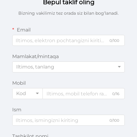
Bepul taklif oling
Bizning vakilimiz tez orada siz bilan bog‘lanadi.
Email
0/100
Mamlakat/mintaqa
Iltimos, tanlang
Mobil
Kod
0/16
Ism
0/100
Tashkilot nomi