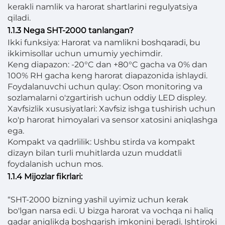
kerakli namlik va harorat shartlarini regulyatsiya
qiladi.
1.1.3 Nega SHT-2000 tanlangan?
Ikki funksiya: Harorat va namlikni boshqaradi, bu
ikkimisollar uchun umumiy yechimdir.
Keng diapazon: -20°C dan +80°C gacha va 0% dan
100% RH gacha keng harorat diapazonida ishlaydi.
Foydalanuvchi uchun qulay: Oson monitoring va
sozlamalarni o'zgartirish uchun oddiy LED displey.
Xavfsizlik xususiyatlari: Xavfsiz ishga tushirish uchun
ko'p harorat himoyalari va sensor xatosini aniqlashga
ega.
Kompakt va qadrlilik: Ushbu stirda va kompakt
dizayn bilan turli muhitlarda uzun muddatli
foydalanish uchun mos.
1.1.4 Mijozlar fikrlari:
“SHT-2000 bizning yashil uyimiz uchun kerak
bo'lgan narsa edi. U bizga harorat va vochqa ni haliq
qadar aniqlikda boshqarish imkonini beradi. Ishtiroki