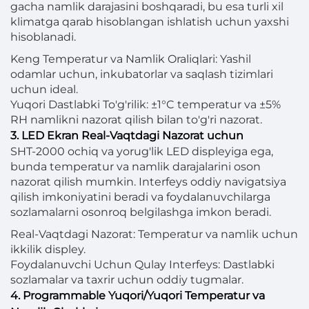
gacha namlik darajasini boshqaradi, bu esa turli xil
klimatga qarab hisoblangan ishlatish uchun yaxshi
hisoblanadi.
Keng Temperatur va Namlik Oraliqlari: Yashil
odamlar uchun, inkubatorlar va saqlash tizimlari
uchun ideal.
Yuqori Dastlabki To'g'rilik: ±1°C temperatur va ±5%
RH namlikni nazorat qilish bilan to'g'ri nazorat.
3. LED Ekran Real-Vaqtdagi Nazorat uchun
SHT-2000 ochiq va yorug'lik LED displeyiga ega,
bunda temperatur va namlik darajalarini oson
nazorat qilish mumkin. Interfeys oddiy navigatsiya
qilish imkoniyatini beradi va foydalanuvchilarga
sozlamalarni osonroq belgilashga imkon beradi.
Real-Vaqtdagi Nazorat: Temperatur va namlik uchun
ikkilik displey.
Foydalanuvchi Uchun Qulay Interfeys: Dastlabki
sozlamalar va taxrir uchun oddiy tugmalar.
4. Programmable Yuqori/Yuqori Temperatur va