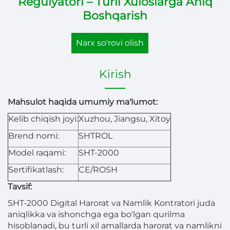
Regulyatori – Turli Xuloslarga Aniq
Boshqarish
Narx so'rovi olish
Kirish
Mahsulot haqida umumiy ma'lumot:
Kelib chiqish joyi:
Xuzhou, Jiangsu, Xitoy
Brend nomi:
SHTROL
Model raqami:
SHT-2000
Sertifikatlash:
CE/ROSH
Tavsif:
SHT-2000 Digital Harorat va Namlik Kontratori juda
aniqlikka va ishonchga ega bo'lgan qurilma
hisoblanadi, bu turli xil amallarda harorat va namlikni