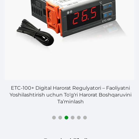
at
ETC-100+ Digital Harorat Regulyatori – Faoliyatni
ik
Yoshilashtirish uchun To‘g‘ri Harorat Boshqaruvini
Ta’minlash