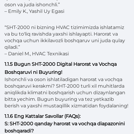
oson va juda ishonchli.”
– Emily K., Yashil Uy Egasi
“SHT-2000 ni bizning HVAC tizimimizda ishlatamiz
va bu to'liq ravishda yaxshi ishlayapti. Harorat va
vochqa uchun ikkilavozli boshqaruv uni juda qulay
qiladi.”
– Daniel M., HVAC Texnikasi
1.1.5 Bugun SHT-2000 Digital Harorat va Vochqa
Boshqaruvi ni Buyuring!
Ishonchli va oson ishlatiladigan harorat va vochqa
boshqaruvi kerakmi? SHT-2000 turli xil muhitlarda
aniqlikda klimatni boshqarish uchun dizaynlangan
bitta yechim. Bugun buyuring va tez yetkazib
berish va yaxshi mustaqillik xizmatidan foydalaning!
1.1.6 Eng Kattalar Savollar (FAQs):
S: SHT-2000 qanday harorat va vochqa diapazonini
boshqaradi?