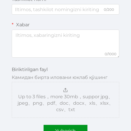
0/200
Xabar
0/1000
Biriktirilgan fayl
Камидан бирта иловани юклаб қўшинг
Up to 3 files，more 30mb，suppor jpg、
jpeg、png、pdf、doc、docx、xls、xlsx、
csv、txt
Yuborish