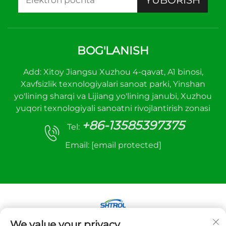
YUBORISH
BOG'LANISH
Add: Xitoy Jiangsu Xuzhou 4-qavat, A1 binosi,
Xavfsizlik texnologiyalari sanoat parki, Yinshan
yo'lining sharqi va Lijiang yo'lining janubi, Xuzhou
yuqori texnologiyali sanoatni rivojlantirish zonasi
+86-13585397375
Tel:
Email:
[email protected]
We value your privacy