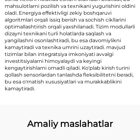
mahsulotlarni pozilish va texnikani yugurishini oldini
oladi. Energiya effektivligi zekiy boshqaruvi
algoritmlari orqali issiq berish va sochish cikllarini
optimallashtirish orqali yaxshilanadi. Tizim modullarli
dizayni texnikani turli holatlarda saqlash va
yangilashni osonlashtiradi, bu esa davomiylikni
kamaytiradi va texnika umrini uzaytiradi. mavjud
tizimlar bilan integratsiya imkoniyati avvalgi
investitsiyalarni himoyalaydi va keyingi
kengaytirishlarni omadli qiladi. Ko'plab kirish turini
qollash sensorlardan tanlashda fleksibilitetni beradi,
bu esa o'rnatish xususiyatlari va murakkablikini
kamaytiradi.
Amaliy maslahatlar