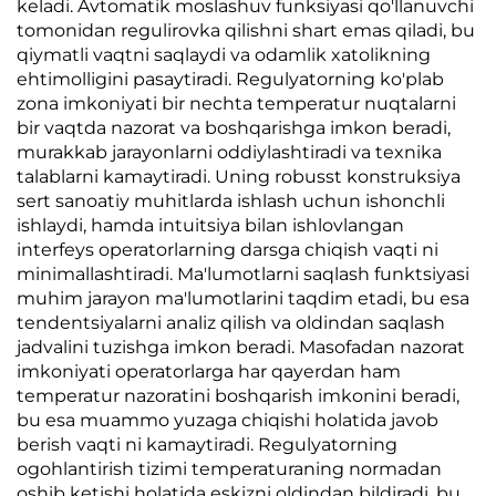
keladi. Avtomatik moslashuv funksiyasi qo'llanuvchi
tomonidan regulirovka qilishni shart emas qiladi, bu
qiymatli vaqtni saqlaydi va odamlik xatolikning
ehtimolligini pasaytiradi. Regulyatorning ko'plab
zona imkoniyati bir nechta temperatur nuqtalarni
bir vaqtda nazorat va boshqarishga imkon beradi,
murakkab jarayonlarni oddiylashtiradi va texnika
talablarni kamaytiradi. Uning robusst konstruksiya
sert sanoatiy muhitlarda ishlash uchun ishonchli
ishlaydi, hamda intuitsiya bilan ishlovlangan
interfeys operatorlarning darsga chiqish vaqti ni
minimallashtiradi. Ma'lumotlarni saqlash funktsiyasi
muhim jarayon ma'lumotlarini taqdim etadi, bu esa
tendentsiyalarni analiz qilish va oldindan saqlash
jadvalini tuzishga imkon beradi. Masofadan nazorat
imkoniyati operatorlarga har qayerdan ham
temperatur nazoratini boshqarish imkonini beradi,
bu esa muammo yuzaga chiqishi holatida javob
berish vaqti ni kamaytiradi. Regulyatorning
ogohlantirish tizimi temperaturaning normadan
oshib ketishi holatida eskizni oldindan bildiradi, bu