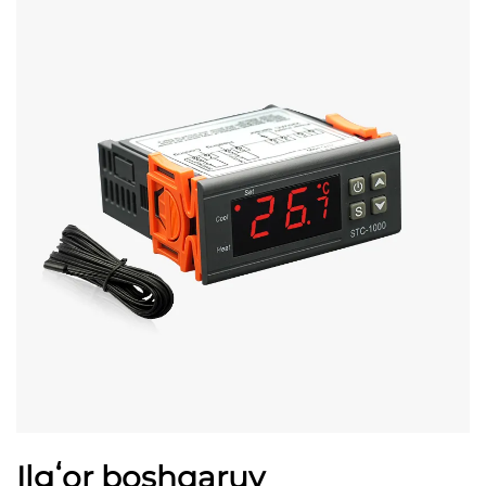
Ilgʻor boshqaruv