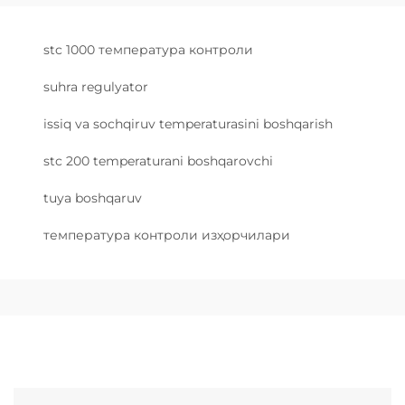
stc 1000 температура контроли
suhra regulyator
issiq va sochqiruv temperaturasini boshqarish
stc 200 temperaturani boshqarovchi
tuya boshqaruv
температура контроли изҳорчилари