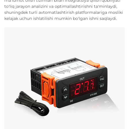
ma'lumot olish tizimlari bilan integratsiya qilish qobiliyati
to'liq jarayon analizini va optimallashtirishni ta'minlaydi,
shuningdek turli avtomatlashtirish platformalariga mosliki
kelajak uchun ishlatilishi mumkin bo'lgan ishni saqlaydi.