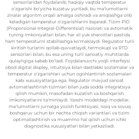
sensorlaridan foydalanib, haqiqiy vaqtda temperatur
o'zgarishi bo'yicha kuzatuv yuritadi, bu ma'lumotlarni
zinalar algoritm orqali amalga oshiradi va aniqlashga olib
keladigan temperatur o'zgarishlarini bajaradi. Tizim PID
(Proporsional-Integral-Differentsial) nazorati va avtomatik
tuning imkoniyatlari bilan, har xil yuk sharoitlari pastida
ham temperaturni stabillashga ko'maklaydi. Regulator turli
kiritish turlarini qollab-quvvatlaydi, termokupl va RTD
sensorlari bilan, bu esa uning turli sanoatiy muhitlarda
qulayligiga sabab bo'ladi. Foydalanuvchi yoqli interfeysi
obod digital displey, intuitsiya bilan dastlabki sozlamalar va
temperatur o'zgarishlari uchun ogohlantirish sozlamalari
kabi xususiyatlarga ega. Regulator mavjud sanoat
avtomatlashtirish tizimlari bilan juda sodda integratsiya
qilish mumkin, masofadan kuzatish va boshqarish
imkoniyatlarini ta'minlaydi. Yaxshi modeldagi modellar,
ma'lumotlarni jurnalga yozish funktsiyasi, issiq va sovuq
boshqaruv uchun bir nechta chiqish variantlari va tizim
optimallashtirish va muammo hal qilish uchun ichki
diagnostika xususiyatlari bilan yetkaziladi.