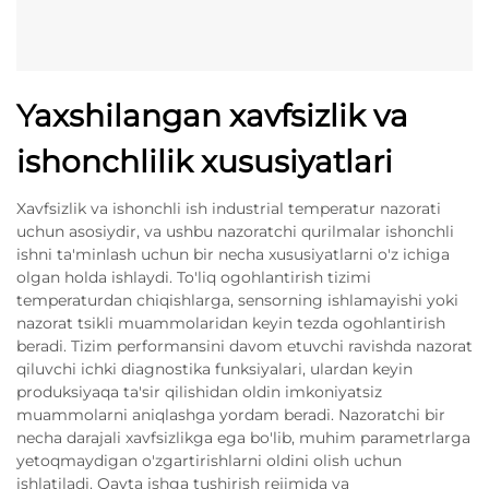
Yaxshilangan xavfsizlik va
ishonchlilik xususiyatlari
Xavfsizlik va ishonchli ish industrial temperatur nazorati
uchun asosiydir, va ushbu nazoratchi qurilmalar ishonchli
ishni ta'minlash uchun bir necha xususiyatlarni o'z ichiga
olgan holda ishlaydi. To'liq ogohlantirish tizimi
temperaturdan chiqishlarga, sensorning ishlamayishi yoki
nazorat tsikli muammolaridan keyin tezda ogohlantirish
beradi. Tizim performansini davom etuvchi ravishda nazorat
qiluvchi ichki diagnostika funksiyalari, ulardan keyin
produksiyaqa ta'sir qilishidan oldin imkoniyatsiz
muammolarni aniqlashga yordam beradi. Nazoratchi bir
necha darajali xavfsizlikga ega bo'lib, muhim parametrlarga
yetoqmaydigan o'zgartirishlarni oldini olish uchun
ishlatiladi. Qayta ishga tushirish rejimida va