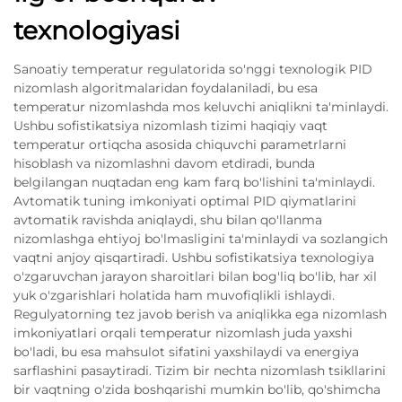
texnologiyasi
Sanoatiy temperatur regulatorida so'nggi texnologik PID
nizomlash algoritmalaridan foydalaniladi, bu esa
temperatur nizomlashda mos keluvchi aniqlikni ta'minlaydi.
Ushbu sofistikatsiya nizomlash tizimi haqiqiy vaqt
temperatur ortiqcha asosida chiquvchi parametrlarni
hisoblash va nizomlashni davom etdiradi, bunda
belgilangan nuqtadan eng kam farq bo'lishini ta'minlaydi.
Avtomatik tuning imkoniyati optimal PID qiymatlarini
avtomatik ravishda aniqlaydi, shu bilan qo'llanma
nizomlashga ehtiyoj bo'lmasligini ta'minlaydi va sozlangich
vaqtni anjoy qisqartiradi. Ushbu sofistikatsiya texnologiya
o'zgaruvchan jarayon sharoitlari bilan bog'liq bo'lib, har xil
yuk o'zgarishlari holatida ham muvofiqlikli ishlaydi.
Regulyatorning tez javob berish va aniqlikka ega nizomlash
imkoniyatlari orqali temperatur nizomlash juda yaxshi
bo'ladi, bu esa mahsulot sifatini yaxshilaydi va energiya
sarflashini pasaytiradi. Tizim bir nechta nizomlash tsikllarini
bir vaqtning o'zida boshqarishi mumkin bo'lib, qo'shimcha