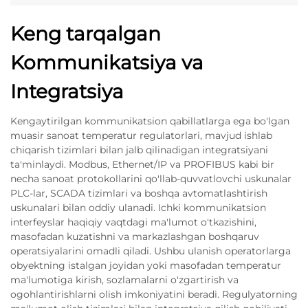
Keng tarqalgan
Kommunikatsiya va
Integratsiya
Kengaytirilgan kommunikatsion qabillatlarga ega bo'lgan
muasir sanoat temperatur regulatorlari, mavjud ishlab
chiqarish tizimlari bilan jalb qilinadigan integratsiyani
ta'minlaydi. Modbus, Ethernet/IP va PROFIBUS kabi bir
necha sanoat protokollarini qo'llab-quvvatlovchi uskunalar
PLC-lar, SCADA tizimlari va boshqa avtomatlashtirish
uskunalari bilan oddiy ulanadi. Ichki kommunikatsion
interfeyslar haqiqiy vaqtdagi ma'lumot o'tkazishini,
masofadan kuzatishni va markazlashgan boshqaruv
operatsiyalarini omadli qiladi. Ushbu ulanish operatorlarga
obyektning istalgan joyidan yoki masofadan temperatur
ma'lumotiga kirish, sozlamalarni o'zgartirish va
ogohlantirishlarni olish imkoniyatini beradi. Regulyatorning