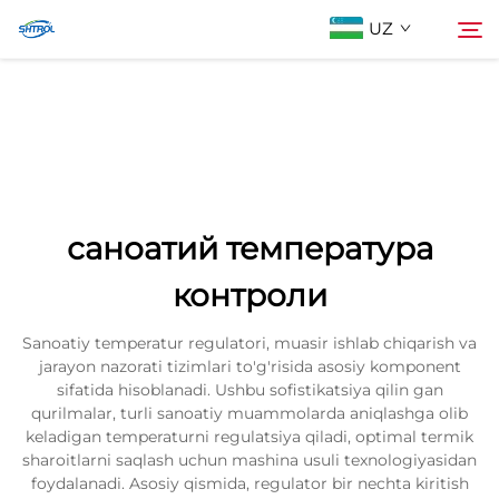
UZ
Biz Haqimizda
Qidiruv
Mahsulotlar
саноатий температура
Biz bilan bog'lanish
контроли
Sanoatiy temperatur regulatori, muasir ishlab chiqarish va
jarayon nazorati tizimlari to'g'risida asosiy komponent
sifatida hisoblanadi. Ushbu sofistikatsiya qilin gan
qurilmalar, turli sanoatiy muammolarda aniqlashga olib
keladigan temperaturni regulatsiya qiladi, optimal termik
sharoitlarni saqlash uchun mashina usuli texnologiyasidan
foydalanadi. Asosiy qismida, regulator bir nechta kiritish