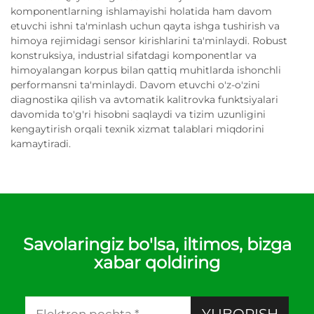
komponentlarning ishlamayishi holatida ham davom
etuvchi ishni ta'minlash uchun qayta ishga tushirish va
himoya rejimidagi sensor kirishlarini ta'minlaydi. Robust
konstruksiya, industrial sifatdagi komponentlar va
himoyalangan korpus bilan qattiq muhitlarda ishonchli
performansni ta'minlaydi. Davom etuvchi o'z-o'zini
diagnostika qilish va avtomatik kalitrovka funktsiyalari
davomida to'g'ri hisobni saqlaydi va tizim uzunligini
kengaytirish orqali texnik xizmat talablari miqdorini
kamaytiradi.
Savolaringiz bo'lsa, iltimos, bizga
xabar qoldiring