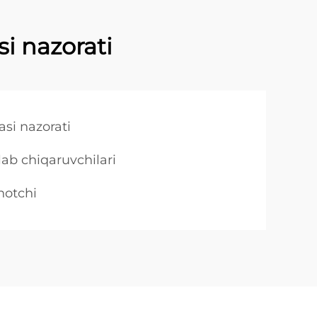
si nazorati
asi nazorati
lab chiqaruvchilari
notchi