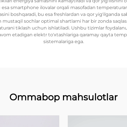
ikllari energiya sarflashini kamaytiradi va qor yig'ilishin
u esa smartphone ilovalar orqali masofadan temperaturani 
ni boshqaradi, bu esa freshlardan va qor yig'ilganda sa
 mustaqil sochlar optimal shartlarni har bir zonda saqlas
ani tiklash uchun ishlatiladi. Ushbu tizimlar foydalanuvc
vom etadigan elektr to'xtashlariga qaramay qayta temp
sistemalariga ega.
Ommabop mahsulotlar