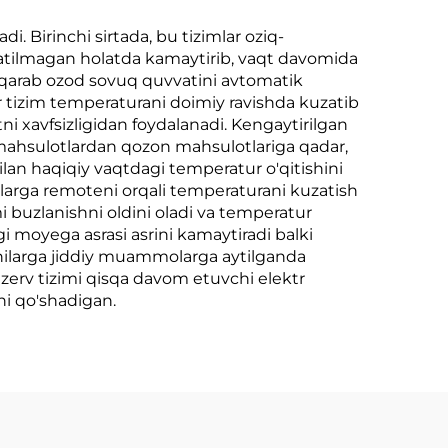
i. Birinchi sirtada, bu tizimlar oziq-
latilmagan holatda kamaytirib, vaqt davomida
a qarab ozod sovuq quvvatini avtomatik
ilar tizim temperaturani doimiy ravishda kuzatib
ni xavfsizligidan foydalanadi. Kengaytirilgan
at mahsulotlardan qozon mahsulotlariga qadar,
ilan haqiqiy vaqtdagi temperatur o'qitishini
ilarga remoteni orqali temperaturani kuzatish
i buzlanishni oldini oladi va temperatur
tgi moyega asrasi asrini kamaytiradi balki
chilarga jiddiy muammolarga aytilganda
rezerv tizimi qisqa davom etuvchi elektr
ni qo'shadigan.