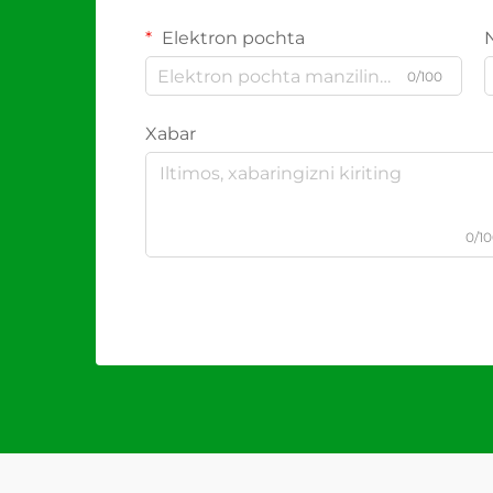
Elektron pochta
0/100
Xabar
0/1