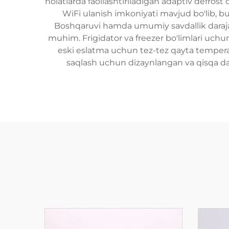
holatlarda faollashtiriladigan adaptiv defrost c
WiFi ulanish imkoniyati mavjud bo'lib, b
Boshqaruvi hamda umumiy savdallik darajasi
muhim. Frigidator va freezer bo'limlari uchun
eski eslatma uchun tez-tez qayta temperatur
saqlash uchun dizaynlangan va qisqa da