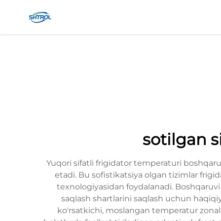
sotilgan s
Yuqori sifatli frigidator temperaturi boshqar
etadi. Bu sofistikatsiya olgan tizimlar fr
texnologiyasidan foydalanadi. Boshqaruvi s
saqlash shartlarini saqlash uchun haqiqiy
ko'rsatkichi, moslangan temperatur zonalar