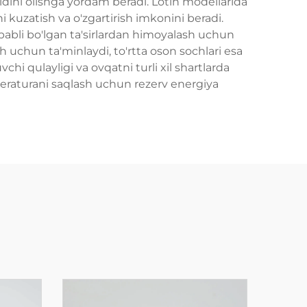
i oldini olishga yordam beradi. Lotin modellarida
kuzatish va o'zgartirish imkonini beradi.
babli bo'lgan ta'sirlardan himoyalash uchun
h uchun ta'minlaydi, to'rtta oson sochlari esa
hi qulayligi va ovqatni turli xil shartlarda
eraturani saqlash uchun rezerv energiya