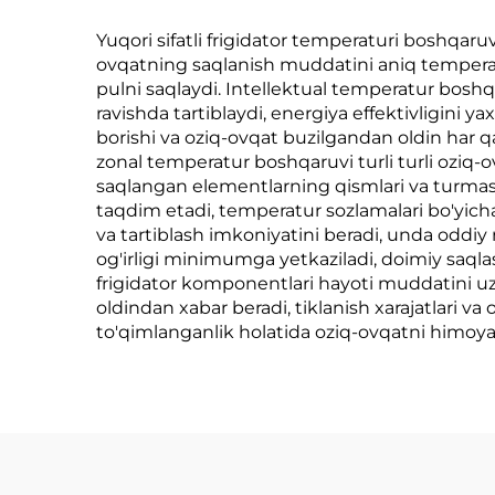
Yuqori sifatli frigidator temperaturi boshqaruv
ovqatning saqlanish muddatini aniq temperatu
pulni saqlaydi. Intellektual temperatur boshq
ravishda tartiblaydi, energiya effektivligini y
borishi va oziq-ovqat buzilgandan oldin har qa
zonal temperatur boshqaruvi turli turli oziq-
saqlangan elementlarning qismlari va turmasin
taqdim etadi, temperatur sozlamalari bo'yicha
va tartiblash imkoniyatini beradi, unda oddiy 
og'irligi minimumga yetkaziladi, doimiy saqlash
frigidator komponentlari hayoti muddatini uz
oldindan xabar beradi, tiklanish xarajatlari va
to'qimlanganlik holatida oziq-ovqatni himoya