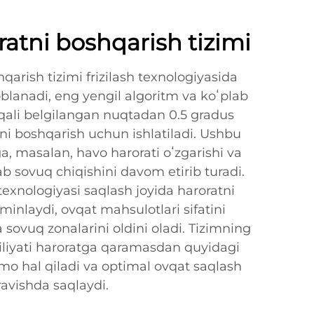
oratni boshqarish tizimi
hqarish tizimi frizilash texnologiyasida
oblanadi, eng yengil algoritm va koʻplab
rqali belgilangan nuqtadan 0.5 gradus
atni boshqarish uchun ishlatiladi. Ushbu
ga, masalan, havo harorati oʻzgarishi va
ab sovuq chiqishini davom etirib turadi.
texnologiyasi saqlash joyida haroratni
aʼminlaydi, ovqat mahsulotlari sifatini
 sovuq zonalarini oldini oladi. Tizimning
biliyati haroratga qaramasdan quyidagi
o hal qiladi va optimal ovqat saqlash
ravishda saqlaydi.