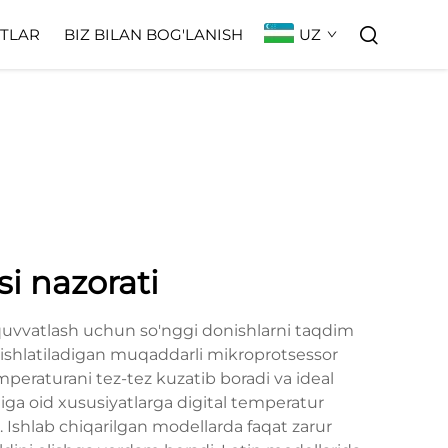
UZ
TLAR
BIZ BILAN BOG'LANISH
si nazorati
ab-quvvatlash uchun so'nggi donishlarni taqdim
n ishlatiladigan muqaddarli mikroprotsessor
mperaturani tez-tez kuzatib boradi va ideal
tiga oid xususiyatlarga digital temperatur
. Ishlab chiqarilgan modellarda faqat zarur