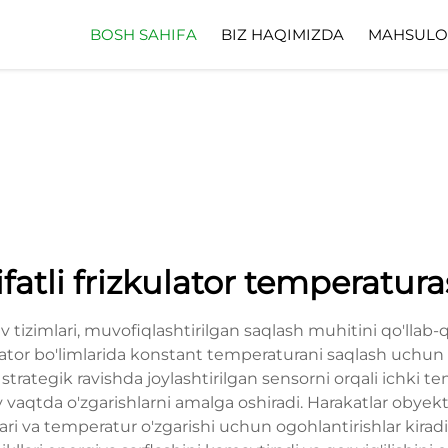
BOSH SAHIFA
BIZ HAQIMIZDA
MAHSULO
ifatli frizkulator temperatura
uv tizimlari, muvofiqlashtirilgan saqlash muhitini qo'll
igidator bo'limlarida konstant temperaturani saqlash uchu
trategik ravishda joylashtirilgan sensorni orqali ichki te
 vaqtda o'zgarishlarni amalga oshiradi. Harakatlar obyek
i va temperatur o'zgarishi uchun ogohlantirishlar kiradi