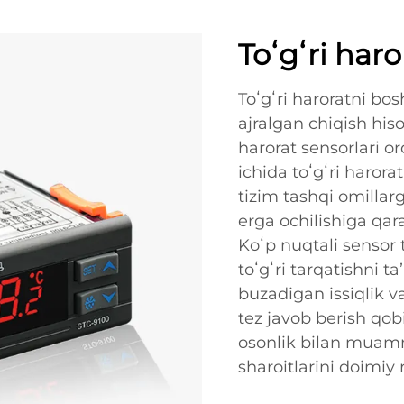
Toʻgʻri har
Toʻgʻri haroratni bos
ajralgan chiqish his
harorat sensorlari o
ichida toʻgʻri haror
tizim tashqi omillar
erga ochilishiga qar
Koʻp nuqtali sensor 
toʻgʻri tarqatishni t
buzadigan issiqlik va
tez javob berish qo
osonlik bilan muamm
sharoitlarini doimiy 