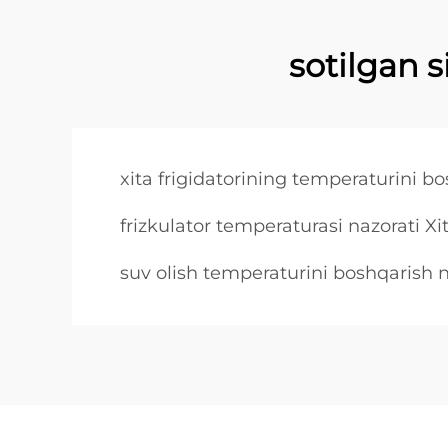
sotilgan s
xita frigidatorining temperaturini b
frizkulator temperaturasi nazorati X
suv olish temperaturini boshqarish n