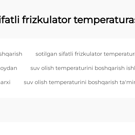
ifatli frizkulator temperatura
oshqarish
sotilgan sifatli frizkulator temperatur
itoydan
suv olish temperaturini boshqarish ish
arxi
suv olish temperaturini boshqarish ta'mi