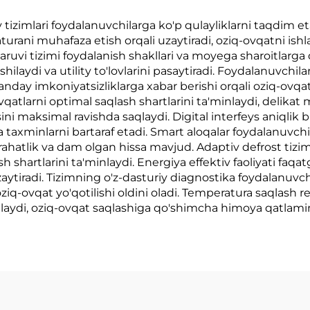
 tizimlari foydalanuvchilarga ko'p qulayliklarni taqdim etad
rani muhafaza etish orqali uzaytiradi, oziq-ovqatni ish
aruvi tizimi foydalanish shakllari va moyega sharoitlarg
axshilaydi va utility to'lovlarini pasaytiradi. Foydalanuvch
nday imkoniyatsizliklarga xabar berishi orqali oziq-ovqat
ovqatlarni optimal saqlash shartlarini ta'minlaydi, delik
i maksimal ravishda saqlaydi. Digital interfeys aniqlik b
 taxminlarni bartaraf etadi. Smart aloqalar foydalanuvch
rahatlik va dam olgan hissa mavjud. Adaptiv defrost tizim
 shartlarini ta'minlaydi. Energiya effektiv faoliyati faqa
aytiradi. Tizimning o'z-dasturiy diagnostika foydalanuv
 oziq-ovqat yo'qotilishi oldini oladi. Temperatura saqlash 
laydi, oziq-ovqat saqlashiga qo'shimcha himoya qatlami