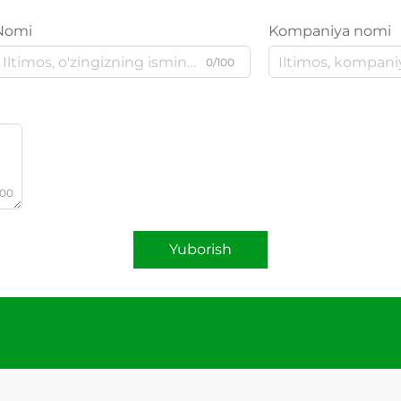
Nomi
Kompaniya nomi
0/100
000
Yuborish