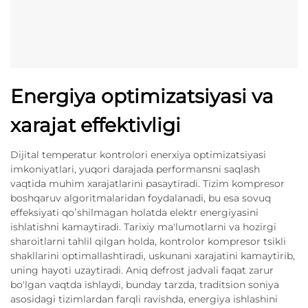
Energiya optimizatsiyasi va
xarajat effektivligi
Dijital temperatur kontrolori enerxiya optimizatsiyasi
imkoniyatlari, yuqori darajada performansni saqlash
vaqtida muhim xarajatlarini pasaytiradi. Tizim kompresor
boshqaruv algoritmalaridan foydalanadi, bu esa sovuq
effeksiyati qoʻshilmagan holatda elektr energiyasini
ishlatishni kamaytiradi. Tarixiy ma'lumotlarni va hozirgi
sharoitlarni tahlil qilgan holda, kontrolor kompresor tsikli
shakllarini optimallashtiradi, uskunani xarajatini kamaytirib,
uning hayoti uzaytiradi. Aniq defrost jadvali faqat zarur
bo'lgan vaqtda ishlaydi, bunday tarzda, traditsion soniya
asosidagi tizimlardan farqli ravishda, energiya ishlashini