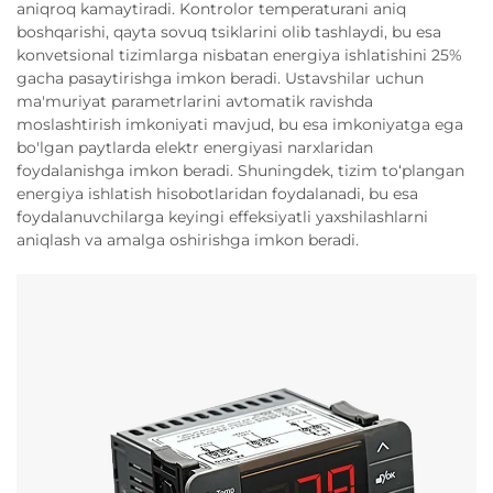
aniqroq kamaytiradi. Kontrolor temperaturani aniq
boshqarishi, qayta sovuq tsiklarini olib tashlaydi, bu esa
konvetsional tizimlarga nisbatan energiya ishlatishini 25%
gacha pasaytirishga imkon beradi. Ustavshilar uchun
ma'muriyat parametrlarini avtomatik ravishda
moslashtirish imkoniyati mavjud, bu esa imkoniyatga ega
bo'lgan paytlarda elektr energiyasi narxlaridan
foydalanishga imkon beradi. Shuningdek, tizim to‘plangan
energiya ishlatish hisobotlaridan foydalanadi, bu esa
foydalanuvchilarga keyingi effeksiyatli yaxshilashlarni
aniqlash va amalga oshirishga imkon beradi.