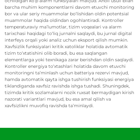
ochildigan ko‘p alarm funksiyalari mavjud. Aholi usuli bilan
barcha muhim komponentlarni davom etuvchi monitoring
bor va ular seriy muammolar bo‘lishidan oldin potentsial
muammolar haqida oldindan ogohlantiradi. Kontroller
temperaturaviy ma’lumotlar, tizim voqealari va alarm
tarixchasi haqidagi to‘liq jurnalni saqlaydi, bu jurnal digital
interfeys orqali yoki analiz uchun eksport qilish mumkin.
Xavfsizlik funksiyalari kritik xatoliklar holatida avtomatik
tizim to‘xtatishini olib boradi, bu esa saqlangan
elementlarga yoki texnikaga zarar berishdan oldin saqlaydi.
Kontroller energiya to‘xtashlari holatida davom etuvchi
monitoringni ta’minlash uchun batteriya rezervi mavjud,
hamda avtomatik qayta ishga tushirish funksiyasi energiya
tiklandiganda xavfsiz ravishda ishga tushadi. Shuningdek,
tizimda kritik sozlamalarni nozik ruxsat bermaydigan kirish
nazorati variantlari mavjud, bu esa amal qilish va
xavfsizlikni muvofiq ravishda ta’minlaydi.