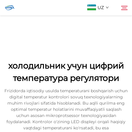
UZ
Biz Haqimizda
Qidiruv
Mahsulotlar
холодильник учун цифрий
Biz bilan bog'lanish
температура регулятори
Frizidorda iqtisodiy usulda temperaturani boshqarish uchun
digital temperatur kontrolori sovuq texnologiyalarning
muhim rivojlari sifatida hisoblanadi. Bu aqlli qurilma eng
optimal temperatur holatlarini muvaffaqiyatli saqlash
uchun asosan mikroprotsessor texnologiyasidan
foydalanadi. Kontrolor o'zining LED displeyi orqali haqiqiy
vaqtdagi temperaturani ko'rsatadi, bu esa