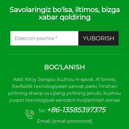
Savolaringiz bo'lsa, iltimos, bizga
xabar qoldiring
YUBORISH
BOG'LANISH
Add: Xitoy Jiangsu Xuzhou 4-qavat, A1 binosi,
Xavfsizlik texnologiyalari sanoat parki, Yinshan
yo'lining sharqi va Lijiang yo'lining janubi, Xuzhou
yuqori texnologiyali sanoatni rivojlantirish zonasi
+86-13585397375
Tel:
Email:
[email protected]