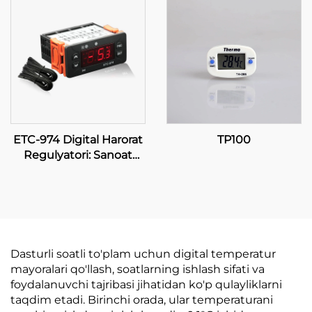
Boshqarish
ETC-974 Digital Harorat
TP100
Regulyatori: Sanoat
Ta'riflari Uchun Yuqori
Darajali, Aniq Haroratni
Boshqarish
Dasturli soatli to'plam uchun digital temperatur
mayoralari qo'llash, soatlarning ishlash sifati va
foydalanuvchi tajribasi jihatidan ko'p qulayliklarni
taqdim etadi. Birinchi orada, ular temperaturani