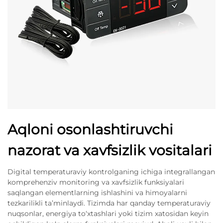
Aqloni osonlashtiruvchi
nazorat va xavfsizlik vositalari
Digital temperaturaviy kontrolganing ichiga integrallangan
komprehenziv monitoring va xavfsizlik funksiyalari
saqlangan elementlarning ishlashini va himoyalarni
tezkarilikli ta’minlaydi. Tizimda har qanday temperaturaviy
nuqsonlar, energiya to‘xtashlari yoki tizim xatosidan keyin