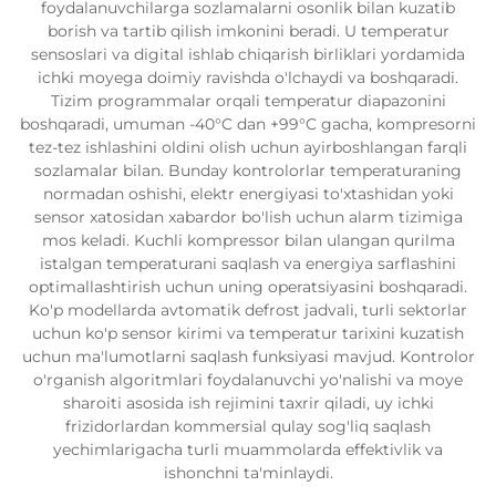
foydalanuvchilarga sozlamalarni osonlik bilan kuzatib
borish va tartib qilish imkonini beradi. U temperatur
sensoslari va digital ishlab chiqarish birliklari yordamida
ichki moyega doimiy ravishda o'lchaydi va boshqaradi.
Tizim programmalar orqali temperatur diapazonini
boshqaradi, umuman -40°C dan +99°C gacha, kompresorni
tez-tez ishlashini oldini olish uchun ayirboshlangan farqli
sozlamalar bilan. Bunday kontrolorlar temperaturaning
normadan oshishi, elektr energiyasi to'xtashidan yoki
sensor xatosidan xabardor bo'lish uchun alarm tizimiga
mos keladi. Kuchli kompressor bilan ulangan qurilma
istalgan temperaturani saqlash va energiya sarflashini
optimallashtirish uchun uning operatsiyasini boshqaradi.
Ko'p modellarda avtomatik defrost jadvali, turli sektorlar
uchun ko'p sensor kirimi va temperatur tarixini kuzatish
uchun ma'lumotlarni saqlash funksiyasi mavjud. Kontrolor
o'rganish algoritmlari foydalanuvchi yo'nalishi va moye
sharoiti asosida ish rejimini taxrir qiladi, uy ichki
frizidorlardan kommersial qulay sog'liq saqlash
yechimlarigacha turli muammolarda effektivlik va
ishonchni ta'minlaydi.