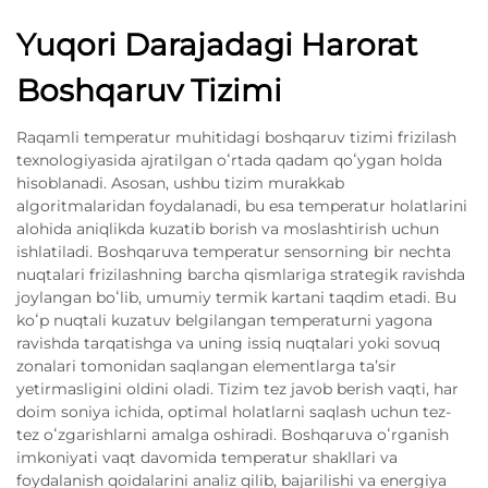
Yuqori Darajadagi Harorat
Boshqaruv Tizimi
Raqamli temperatur muhitidagi boshqaruv tizimi frizilash
texnologiyasida ajratilgan oʻrtada qadam qoʻygan holda
hisoblanadi. Asosan, ushbu tizim murakkab
algoritmalaridan foydalanadi, bu esa temperatur holatlarini
alohida aniqlikda kuzatib borish va moslashtirish uchun
ishlatiladi. Boshqaruva temperatur sensorning bir nechta
nuqtalari frizilashning barcha qismlariga strategik ravishda
joylangan boʻlib, umumiy termik kartani taqdim etadi. Bu
koʻp nuqtali kuzatuv belgilangan temperaturni yagona
ravishda tarqatishga va uning issiq nuqtalari yoki sovuq
zonalari tomonidan saqlangan elementlarga taʼsir
yetirmasligini oldini oladi. Tizim tez javob berish vaqti, har
doim soniya ichida, optimal holatlarni saqlash uchun tez-
tez oʻzgarishlarni amalga oshiradi. Boshqaruva oʻrganish
imkoniyati vaqt davomida temperatur shakllari va
foydalanish qoidalarini analiz qilib, bajarilishi va energiya