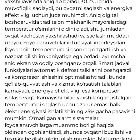
yaxshi ravishda aniqlab boradi, ±0.1°C ichida
muvofiqlik saqlaydi, bu ovqatni saqlash va energiya
effektivligi uchun juda muhimdir. Aniq digital
boshqaruvida traditsion mekhanik mayoralardagi
temperatur o'simlarini oldini oladi, shu jumladan
ovqat kachestvi yaxshilashadi va saqlash muddati
uzaydi. Foydalanuvchilar intuitsiyali interfeysdan
foydalanib, temperaturani osonroq o'zgartirish va
nazorat qilish imkoniyatiga ega bo'ladi, ayrimcha
aniq ekran va oddiy boshqaruv orqali. Smart jadval
funksiyalari avtomatik defrost tsikllarini boshqaradi
va kompresor ishlashini optimallashtiradi, bunda
qo'llab-quvvatlash va xizmat ko'rsatish talablari
kamayadi. Energiya effektivligi esa kompresor
ishlash vaqti kamayishi bilan yaxshilangan, istalgan
temperaturani saqlash uchun zarur emas, balki
elektr energiyasi ishlatilishining 25% gacha pasayishi
mumkin. O'rnatilgan alarm sistemalari
foydalanuvchilarga muammo borligi haqida
oldindan ogohlantiradi, shunda ovqatni buzilishi va
texnika bozilishi oldini olish mumkin. Ma'lumotlarni