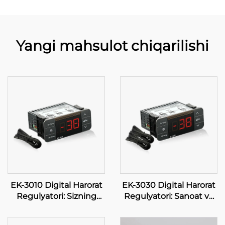
Yangi mahsulot chiqarilishi
EK-3010 Digital Harorat
EK-3030 Digital Harorat
Regulyatori: Sizning
Regulyatori: Sanoat va
Ong Parmoqlaringizda
Tijoriy Ta'riflarda Ishtirok
Aniqlik
Etuvchi Haroratni