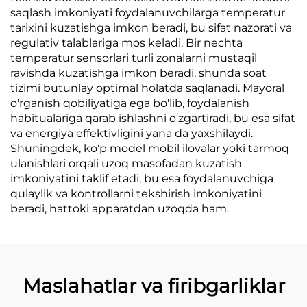
saqlash imkoniyati foydalanuvchilarga temperatur
tarixini kuzatishga imkon beradi, bu sifat nazorati va
regulativ talablariga mos keladi. Bir nechta
temperatur sensorlari turli zonalarni mustaqil
ravishda kuzatishga imkon beradi, shunda soat
tizimi butunlay optimal holatda saqlanadi. Mayoral
o'rganish qobiliyatiga ega bo'lib, foydalanish
habitualariga qarab ishlashni o'zgartiradi, bu esa sifat
va energiya effektivligini yana da yaxshilaydi.
Shuningdek, ko'p model mobil ilovalar yoki tarmoq
ulanishlari orqali uzoq masofadan kuzatish
imkoniyatini taklif etadi, bu esa foydalanuvchiga
qulaylik va kontrollarni tekshirish imkoniyatini
beradi, hattoki apparatdan uzoqda ham.
Maslahatlar va firibgarliklar