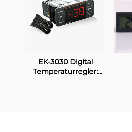
EK-3030 Digital
Temperaturregler:
Avancerad
temperaturreglering
för industriella och
kommersiella
tillämpningar