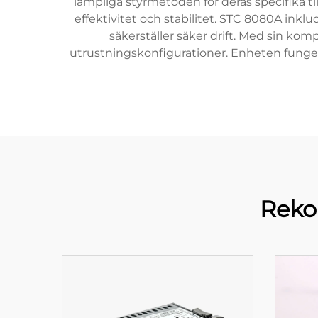
lämpliga styrmetoden för deras specifika 
effektivitet och stabilitet. STC 8080A ink
säkerställer säker drift. Med sin kom
utrustningskonfigurationer. Enheten fungera
Reko