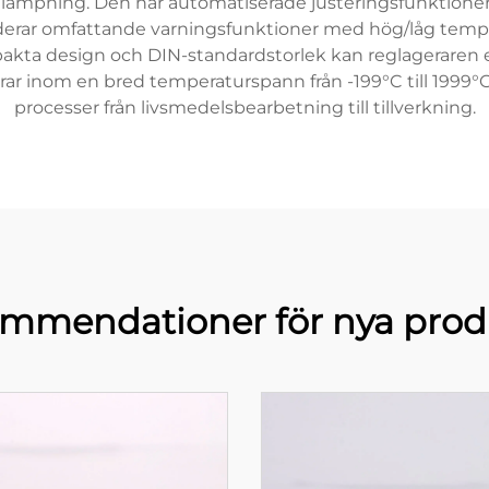
tillämpning. Den har automatiserade justeringsfunktione
luderar omfattande varningsfunktioner med hög/låg temp
pakta design och DIN-standardstorlek kan reglageraren enk
r inom en bred temperaturspann från -199°C till 1999°C
processer från livsmedelsbearbetning till tillverkning.
mmendationer för nya prod