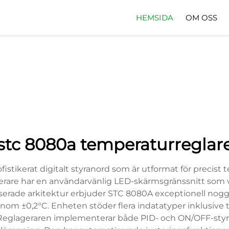
HEMSIDA
OM OSS
stc 8080a temperaturreglar
istikerat digitalt styranord som är utformat för precist 
rare har en användarvänlig LED-skärmsgränssnitt som v
serade arkitektur erbjuder STC 8080A exceptionell noggr
inom ±0,2°C. Enheten stöder flera indatatyper inklusive
 Reglageraren implementerar både PID- och ON/OFF-styrl