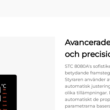
Avancerade
och precisi
STC 8080A's sofistik
betydande framsteg
Styraren använder 
automatisk justering
olika tillämpningar.
automatiskt de propo
parametrarna basera