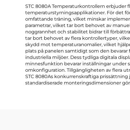
STC 8080A Temperaturkontrollern erbjuder flera
temperaturstyrningsapplikationer. För det fö
omfattande träning, vilket minskar implemen
parametrar, vilket tar bort behovet av manue
noggrannhet och stabilitet bidrar till förbät
tar bort behovet av flera kontrollertyper, vi
skydd mot temperaturanomalier, vilket hjälpe
plats på panelen samtidigt som den bevarar ful
industriella miljöer. Dess tydliga digitala dis
minnesfunktion bevarar inställningar under 
omkonfiguration. Tillgängligheten av flera ut
STC 8080As konkurrenskraftiga prissättning 
standardiserade monteringsdimensioner gör det