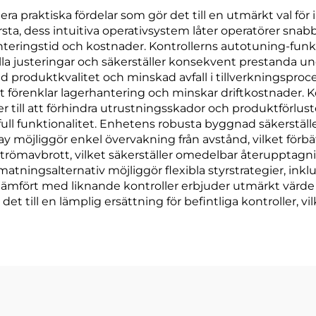
 praktiska fördelar som gör det till en utmärkt val för i
rsta, dess intuitiva operativsystem låter operatörer sn
teringstid och kostnader. Kontrollerns autotuning-funk
lla justeringar och säkerställer konsekvent prestanda un
trad produktkvalitet och minskad avfall i tillverkningspr
lket förenklar lagerhantering och minskar driftkostnader
r till att förhindra utrustningsskador och produktförlus
l funktionalitet. Enhetens robusta byggnad säkerställer l
play möjliggör enkel övervakning från avstånd, vilket förbä
strömavbrott, vilket säkerställer omedelbar återupptagn
matningsalternativ möjliggör flexibla styrstrategier, ink
jämfört med liknande kontroller erbjuder utmärkt värde
 till en lämplig ersättning för befintliga kontroller, v