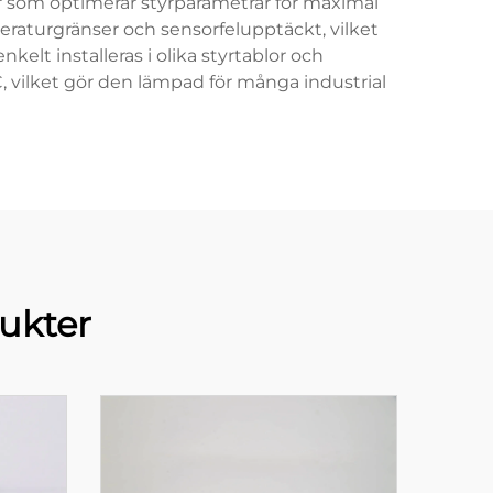
r som optimerar styrparametrar för maximal
eraturgränser och sensorfelupptäckt, vilket
elt installeras i olika styrtablor och
, vilket gör den lämpad för många industrial
ukter