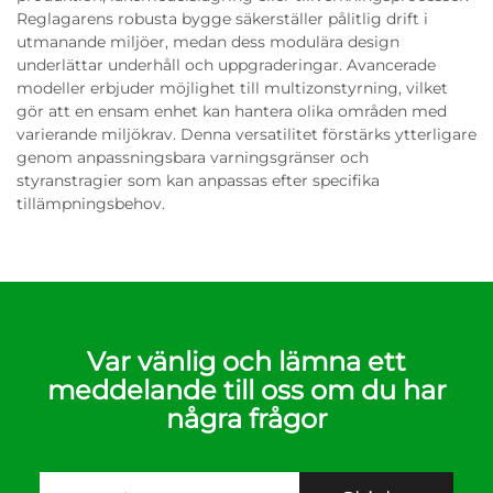
Reglagarens robusta bygge säkerställer pålitlig drift i
utmanande miljöer, medan dess modulära design
underlättar underhåll och uppgraderingar. Avancerade
modeller erbjuder möjlighet till multizonstyrning, vilket
gör att en ensam enhet kan hantera olika områden med
varierande miljökrav. Denna versatilitet förstärks ytterligare
genom anpassningsbara varningsgränser och
styranstragier som kan anpassas efter specifika
tillämpningsbehov.
Var vänlig och lämna ett
meddelande till oss om du har
några frågor