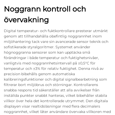
Noggrann kontroll och
övervakning
Digital temperatur- och fuktkontrollare presterar utmärkt
genom att tillhandahålla obefintlig noggrannhet inom
miljöhantering tack vare sin avancerade sensor teknik och
sofistikerade styralgoritmer. Systemet använder
högnoggranna sensorer som kan upptäcka små
förändringar i både temperatur och fuktighetsnivåer,
vanligtvis med noggrannhetsintervall på ±0,5°C för
temperatur och ±3% för relativ fuktighet. Denna nivå av
precision bibehålls genom automatiska
kalibreringsfunktioner och digital signalbearbetning som
filtrerar bort miljöbrus och störningar. Kontrollarens
snabba respons tid säkerställer att alla avvikelser från
inställda punkter snabbt hanteras, vilket bibehåller stabila
villkor över hela det kontrollerade utrymmet. Den digitala
displayen visar realtidsläsningar med flera decimalers
noggrannhet, vilket låter användare övervaka villkoren med