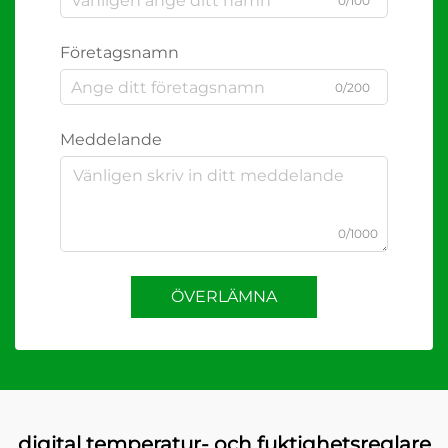
0/100
Företagsnamn
0/200
Meddelande
0/1000
ÖVERLÄMNA
digital temperatur- och fuktighetsreglare