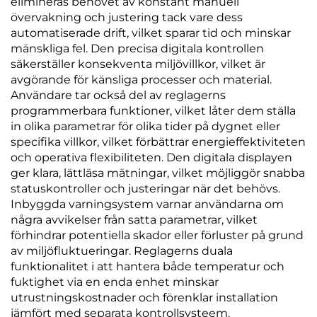
elimineras behovet av konstant manuell
övervakning och justering tack vare dess
automatiserade drift, vilket sparar tid och minskar
mänskliga fel. Den precisa digitala kontrollen
säkerställer konsekventa miljövillkor, vilket är
avgörande för känsliga processer och material.
Användare tar också del av reglagerns
programmerbara funktioner, vilket låter dem ställa
in olika parametrar för olika tider på dygnet eller
specifika villkor, vilket förbättrar energieffektiviteten
och operativa flexibiliteten. Den digitala displayen
ger klara, lättläsa mätningar, vilket möjliggör snabba
statuskontroller och justeringar när det behövs.
Inbyggda varningsystem varnar användarna om
några avvikelser från satta parametrar, vilket
förhindrar potentiella skador eller förluster på grund
av miljöfluktueringar. Reglagerns duala
funktionalitet i att hantera både temperatur och
fuktighet via en enda enhet minskar
utrustningskostnader och förenklar installation
jämfört med separata kontrollsysteem.