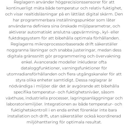
Reglagern använder högprecisionssensorer för att
kontinuerligt mäta både temperatur och relativ fuktighet,
och visar realtidsläsningar på en lättläst digital skärm. Den
har programmerbara inställningspunkter som låter
användarna definiera sina önskade miljöparametrar, och
aktiverar automatiskt anslutna uppvärmning-, kyl- eller
fuktdragsystem för att bibehålla optimala förhållanden.
Reglagerns mikroprocessorbaserade drift säkerställer
noggranna läsningar och snabba justeringar, medan dess
digitala gränssnitt gör programmering och övervakning
enkel. Avancerade modeller inkluderar ofta
dataloggfunktioner, varningsfunktioner för
utomradiansförhållanden och flera utgångskanaler för att
styra olika enheter samtidigt. Dessa reglagrar är
nödvändiga i miljöer där det är avgörande att bibehålla
specifika temperatur- och fuktighetsnivåer, såsom
växthuse, industriella processer, lagringsanläggningar och
laboratoriemiljöer. Integrationen av både temperatur- och
fuktighetskontroll i en enda enhet förenklar inte bara
installation och drift, utan säkerställer också koordinerad
miljöhanttering för optimala resultat.