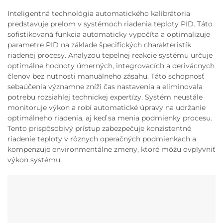
Inteligentná technológia automatického kalibrátoria
predstavuje prelom v systémoch riadenia teploty PID. Táto
sofistikovaná funkcia automaticky vypočíta a optimalizuje
parametre PID na základe špecifických charakteristík
riadenej procesy. Analyzou tepelnej reakcie systému určuje
optimálne hodnoty úmerných, integrovacích a derivácnych
členov bez nutnosti manuálneho zásahu. Táto schopnosť
sebaúčenia významne zníži čas nastavenia a eliminovala
potrebu rozsiahlej technickej expertízy. Systém neustále
monitoruje výkon a robí automatické úpravy na udržanie
optimálneho riadenia, aj keď sa menia podmienky procesu.
Tento prispôsobivý prístup zabezpečuje konzistentné
riadenie teploty v rôznych operačných podmienkach a
kompenzuje environmentálne zmeny, ktoré môžu ovplyvniť
výkon systému.