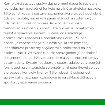
Komplexná sústava správy dát premení riadenie teploty z
jednoduchej regulačnej funkcie na silné analytické nástroje.
Táto sofistikovaná sústava zaznamenáva a ukladá podrobné
údaje o teplote, riadených parametéroch a systémových
udalostiach v reálnom čase. Pokročilé možnosti
trendovania umožňujú používateľom vizualizovať vzory
teplot a správanie systému v čase, čo usnadňuje
optimalizáciu procesu a prediktívne údržbu. Súbor
obsahuje mocné analytické nástroje, ktoré pomáhajú
identifikovať problémy s výkonmi a príležitosti na ich
optimalizáciu. Vstavané funkcie správ generujú podrobné
dokumentáciu dodržiavania noriem a výkonnostné správy
automaticky. Systém podporuje export údajov vo viacerých
formátoch pre integráciu so systémami podnikovej správy
a procesov kontroly kvality. Táto robustná schopnosť
správy dát umožňuje rozhodovanie na základe dôkazov a
spojitú vylepšovanie procesu.