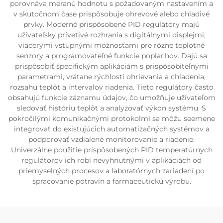
porovnáva meranú hodnotu s požadovaným nastavením a
v skutočnom čase prispôsobuje ohrevové alebo chladivé
prvky. Moderné prispôsobené PID regulátory majú
užívateľsky prívetivé rozhrania s digitálnymi displejmi,
viacerými vstupnými možnosťami pre rôzne teplotné
senzory a programovateľné funkcie poplachov. Dajú sa
prispôsobiť špecifickým aplikáciám s prispôsobiteľnými
parametrami, vrátane rýchlosti ohrievania a chladenia,
rozsahu teplôt a intervalov riadenia. Tieto regulátory často
obsahujú funkcie záznamu údajov, čo umožňuje užívateľom
sledovať históriu teplôt a analyzovať výkon systému. S
pokročilými komunikačnými protokolmi sa môžu seemene
integrovať do existujúcich automatizačných systémov a
podporovať vzdialené monitorovanie a riadenie.
Univerzálne použitie prispôsobených PID temperatúrnych
regulátorov ich robí nevyhnutnými v aplikáciách od
priemyselných procesov a laboratórnych zariadení po
spracovanie potravín a farmaceutickú výrobu.