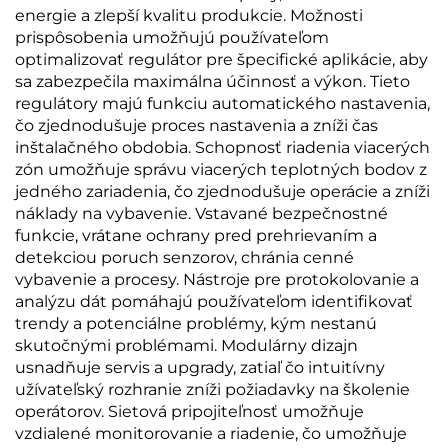
energie a zlepší kvalitu produkcie. Možnosti
prispôsobenia umožňujú používateľom
optimalizovať regulátor pre špecifické aplikácie, aby
sa zabezpečila maximálna účinnosť a výkon. Tieto
regulátory majú funkciu automatického nastavenia,
čo zjednodušuje proces nastavenia a zníži čas
inštalačného obdobia. Schopnosť riadenia viacerých
zón umožňuje správu viacerých teplotných bodov z
jedného zariadenia, čo zjednodušuje operácie a zníži
náklady na vybavenie. Vstavané bezpečnostné
funkcie, vrátane ochrany pred prehrievaním a
detekciou poruch senzorov, chránia cenné
vybavenie a procesy. Nástroje pre protokolovanie a
analýzu dát pomáhajú používateľom identifikovať
trendy a potenciálne problémy, kým nestanú
skutočnými problémami. Modulárny dizajn
usnadňuje servis a upgrady, zatiaľ čo intuitívny
užívateľský rozhranie zníži požiadavky na školenie
operátorov. Sietová pripojiteľnosť umožňuje
vzdialené monitorovanie a riadenie, čo umožňuje