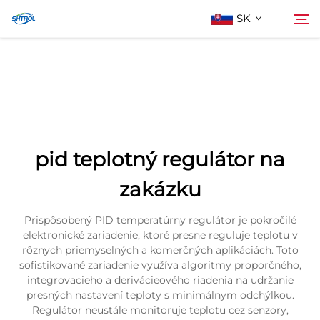
SK
O Nás
Hľadať
Produkty
pid teplotný regulátor na
Kontaktujte Nás
zakázku
Prispôsobený PID temperatúrny regulátor je pokročilé
elektronické zariadenie, ktoré presne reguluje teplotu v
rôznych priemyselných a komerčných aplikáciách. Toto
sofistikované zariadenie využíva algoritmy proporčného,
integrovacieho a derivácieového riadenia na udržanie
presných nastavení teploty s minimálnym odchýlkou.
Regulátor neustále monitoruje teplotu cez senzory,