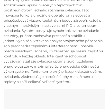
Pokročilý systém viaczónového ovládania umožňuje
sofistikovanú správu viacerých teplotných zón
prostredníctvom jedného rozhrania ovládača. Táto
inovačná funkcia umožňuje operátorom sledovať a
prispôsobovať viacero teplotných bodov zároveň, každý s
vlastnými nezávislými nastaveniami PID a parametrami
ovládania. Systém poskytuje synchronizované ovládanie
cez zóny, pričom zachováva presnosť a stabilitu
jednotlivých zón. Vstavaná analýza vzájomného pôsobenia
zón predchádza tepelnému interferenčnému pôsobiu
medzi susednými zónami, čo zabezpečuje presnú teplotnú
kontrolu v každej oblasti. Inteligentné schopnosti
vyvažovania záťaže ovládača optimalizujú rozdelenie
energie cez zóny, maximalizujúc energetickú účinnosť a
výkon systému. Tento komplexný prístup k viaczónovému
ovládaniu zjednodušuje náročné úlohy manažmentu
teploty a zníži celkovú veľkosť systému.