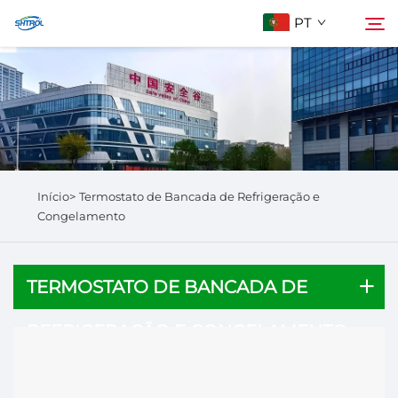
PT
Sobre Nós
Pesquisar
Produtos
Início>
Termostato de Bancada de Refrigeração e
Entre em Contato
Congelamento
TERMOSTATO DE BANCADA DE
REFRIGERAÇÃO E CONGELAMENTO