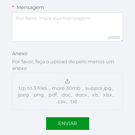
Mensagem
0/1000
Anexo
Por favor, faça o upload de pelo menos um
anexo
Up to 3 files，more 30mb，suppor jpg、
jpeg、png、pdf、doc、docx、xls、xlsx、
csv、txt
ENVIAR