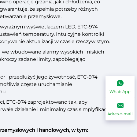
no operacje grzania, jak i chłodzenia, co
warantuje, że spełnia potrzeby różnych
zetwarzanie przemysłowe.
m, wyraźnym wyświetlaczem LED, ETC-974
stawień temperatury. Intuicyjne kontrolki
onywanie aktualizacji w czasie rzeczywistym.
st we wbudowane alarmy wysokich i niskich
kroczy zadane limity, zapobiegając
r i przedłużyć jego żywotność, ETC-974
ożliwia częste uruchamianie i
mu.
WhatsApp
ści, ETC-974 zaprojektowano tak, aby
łe działanie i minimalny czas simplyfikacji.
Adres e-mail
przemysłowych i handlowych, w tym: