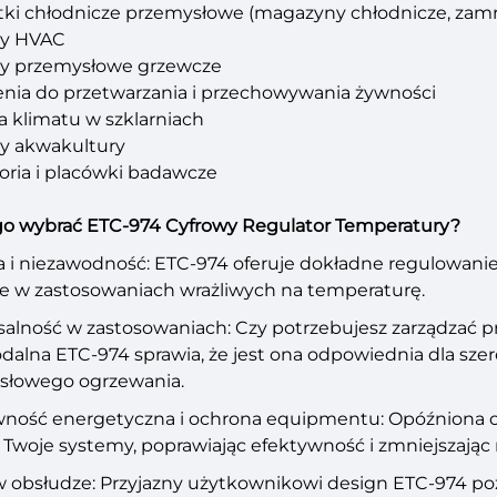
ki chłodnicze przemysłowe (magazyny chłodnicze, zamr
y HVAC
y przemysłowe grzewcze
nia do przetwarzania i przechowywania żywności
a klimatu w szklarniach
y akwakultury
oria i placówki badawcze
go wybrać ETC-974 Cyfrowy Regulator Temperatury?
a i niezawodność: ETC-974 oferuje dokładne regulowani
ie w zastosowaniach wrażliwych na temperaturę.
alność w zastosowaniach: Czy potrzebujesz zarządzać p
lna ETC-974 sprawia, że jest ona odpowiednia dla szer
słowego ogrzewania.
wność energetyczna i ochrona equipmentu: Opóźniona 
 Twoje systemy, poprawiając efektywność i zmniejszają
 obsłudze: Przyjazny użytkownikowi design ETC-974 p