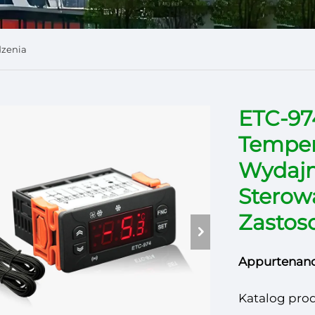
dzenia
ETC-97
Temper
Wydajn
Sterow
Zastos
Appurtenanc
Katalog pro