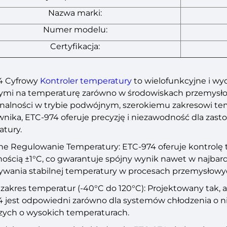
Nazwa marki:
Numer modelu:
Certyfikacja:
4 Cyfrowy
Kontroler temperatury
to wielofunkcyjne i wy
ymi na temperaturę zarówno w środowiskach przemysłowy
nalności w trybie podwójnym, szerokiemu zakresowi tem
nika, ETC-974 oferuje precyzję i niezawodność dla zast
tury.
e Regulowanie Temperatury: ETC-974 oferuje kontrolę 
ością ±1°C, co gwarantuje spójny wynik nawet w najbardz
wania stabilnej temperatury w procesach przemysłowy
 zakres temperatur (-40°C do 120°C): Projektowany tak, 
 jest odpowiedni zarówno dla systemów chłodzenia o nis
zych o wysokich temperaturach.