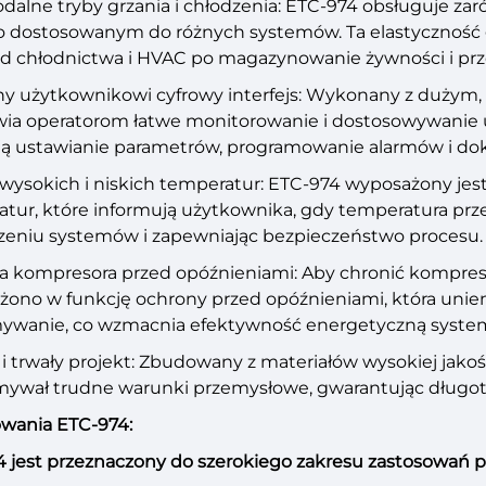
lne tryby grzania i chłodzenia: ETC-974 obsługuje zarów
o dostosowanym do różnych systemów. Ta elastyczność g
od chłodnictwa i HVAC po magazynowanie żywności i pr
ny użytkownikowi cyfrowy interfejs: Wykonany z duży
ia operatorom łatwe monitorowanie i dostosowywanie u
ją ustawianie parametrów, programowanie alarmów i dok
wysokich i niskich temperatur: ETC-974 wyposażony je
tur, które informują użytkownika, gdy temperatura prze
zeniu systemów i zapewniając bezpieczeństwo procesu.
 kompresora przed opóźnieniami: Aby chronić kompreso
ono w funkcję ochrony przed opóźnieniami, która uniem
mywanie, co wzmacnia efektywność energetyczną syste
 i trwały projekt: Zbudowany z materiałów wysokiej jako
ywał trudne warunki przemysłowe, gwarantując długotrwa
wania ETC-974:
 jest przeznaczony do szerokiego zakresu zastosowań 