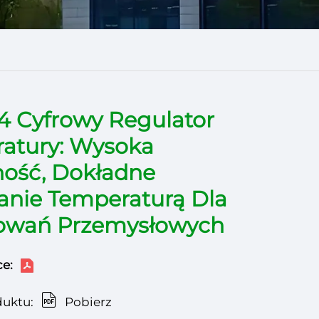
4 Cyfrowy Regulator
atury: Wysoka
ość, Dokładne
anie Temperaturą Dla
owań Przemysłowych
e:
duktu:
Pobierz