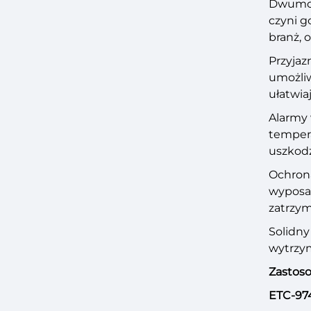
Dwumoda
czyni g
branż, 
Przyjaz
umożliw
ułatwia
Alarmy 
tempera
uszkod
Ochrona
wyposaż
zatrzy
Solidny
wytrzym
Zastoso
ETC-974