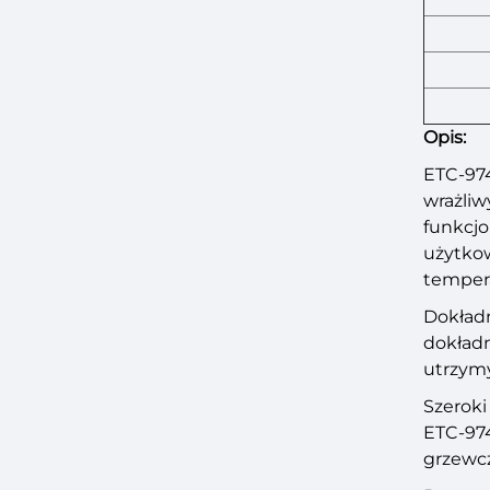
Opis:
ETC-97
wrażliw
funkcjo
użytkow
tempera
Dokładn
dokładn
utrzymy
Szeroki
ETC-974
grzewc