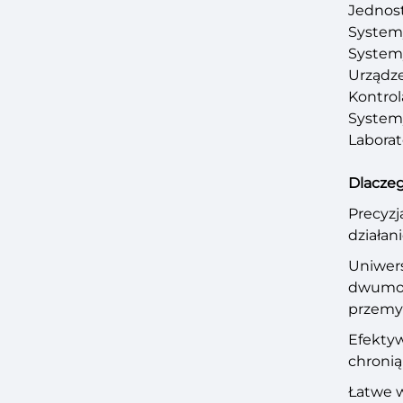
Jednost
System
System
Urządze
Kontrol
System
Laborat
Dlacze
Precyzj
działan
Uniwers
dwumoda
przemy
Efekty
chronią
Łatwe w