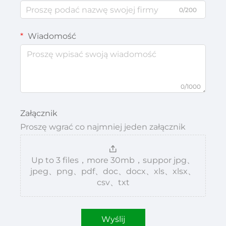
0/200
Wiadomość
0/1000
Załącznik
Proszę wgrać co najmniej jeden załącznik
Up to 3 files，more 30mb，suppor jpg、
jpeg、png、pdf、doc、docx、xls、xlsx、
csv、txt
Wyślij