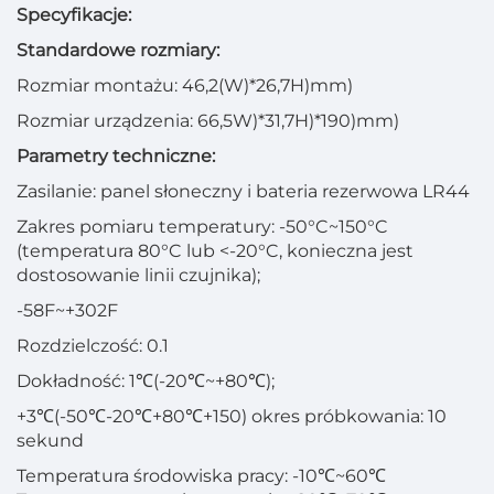
Specyfikacje:
Standardowe rozmiary:
Rozmiar montażu: 46,2(W)*26,7H)mm)
Rozmiar urządzenia: 66,5W)*31,7H)*190)mm)
Parametry techniczne:
Zasilanie: panel słoneczny i bateria rezerwowa LR44
Zakres pomiaru temperatury: -50°C~150°C
(temperatura 80°C lub <-20°C, konieczna jest
dostosowanie linii czujnika);
-58F~+302F
Rozdzielczość: 0.1
Dokładność: 1℃(-20℃~+80℃);
+3℃(-50℃-20℃+80℃+150) okres próbkowania: 10
sekund
Temperatura środowiska pracy: -10℃~60℃