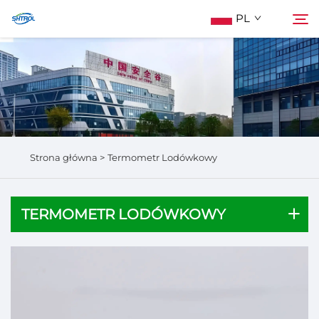
PL
O Nas
Szukaj
Produkty
Strona główna >
Termometr Lodówkowy
Skontaktuj Się Z Nami
TERMOMETR LODÓWKOWY