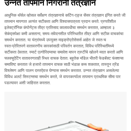
उन्नत तापमान निगरानी तंत्रज्ञान
आधुनिक थॅर्सल व्होसल सर्वेक्षण तंत्रज्ञानाचे कटिंग-एड्ज सेंसर तंत्रज्ञान इंगित करते जी
तापमान मापणात अत्यंत सटीकता आणि विश्वासपात्रता प्रदान करते. प्रगतीशील
इलेक्ट्रॉनिक कंपोनेंट्स तीव्र प्रतिसाद कालावधीचा समर्थन करतात, आम्हाला ३
सेकंद्सपेक्षा कमी असताना, समय-संवेदनशील परिस्थितीत तीव्र आणि सटीक वाचकांचा
समर्थन करतात. या यंत्रांमध्ये उपयुक्त माइक्रोप्रोसेसर्स आहेत जे स्वतःच
स्वतःप्रेरितपणे वातावरणीय कारकांसाठी परिवर्तन करतात, विविध परिस्थितींमध्ये
सटीकता ठेवतात. स्मार्ट एल्गोरिदम्सचा समावेश मापन त्रुटींचे खोलने मदत करतो आणि
फ्लक्चुऐटिंग वातावरणातही स्थिर वाचक देतात. बहुतेक मॉडेल भीतरी फेडबॅक्ट फंक्शन्स
समाविष्ट करतात जे हजारो तापमान वाचक साठी भंडाळ करू शकतात, तास्तुन त्रेंड
विश्लेषण आणि पालन दस्तऐवज घेण्यास समर्थन करतात. उन्नत तंत्रज्ञान असलेल्या
विविध अलर्ट सिस्टम्सचा समर्थन करते, जे वापरकर्त्याला तापमान प्राथमिक सीमा पार
पडल्यावर अशी जाहिरात करतात.