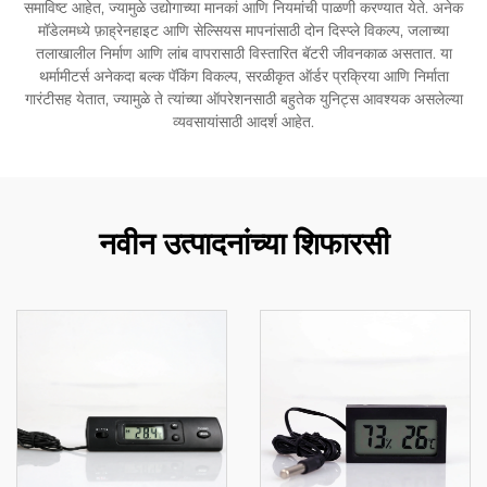
समाविष्ट आहेत, ज्यामुळे उद्योगाच्या मानकां आणि नियमांची पाळणी करण्यात येते. अनेक
मॉडेलमध्ये फ़ाह्रेनहाइट आणि सेल्सियस मापनांसाठी दोन दिस्प्ले विकल्प, जलाच्या
तलाखालील निर्माण आणि लांब वापरासाठी विस्तारित बॅटरी जीवनकाळ असतात. या
थर्मामीटर्स अनेकदा बल्क पॅकिंग विकल्प, सरळीकृत ऑर्डर प्रक्रिया आणि निर्माता
गारंटीसह येतात, ज्यामुळे ते त्यांच्या ऑपरेशनसाठी बहुतेक युनिट्स आवश्यक असलेल्या
व्यवसायांसाठी आदर्श आहेत.
नवीन उत्पादनांच्या शिफारसी