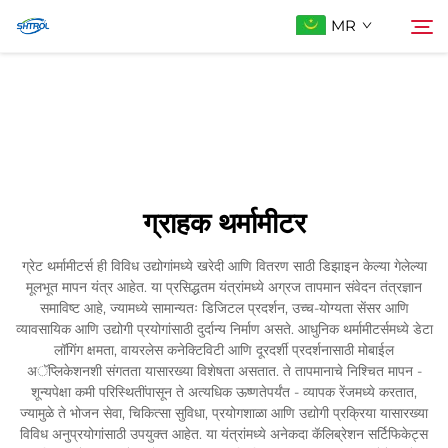
MR
आमच्याबद्दल
शोधा
उत्पादे
ग्राहक थर्मामीटर
आम्हाला संपर्क करा
ग्रेट थर्मामीटर्स ही विविध उद्योगांमध्ये खरेदी आणि वितरण साठी डिझाइन केल्या गेलेल्या
मूलभूत मापन यंत्र आहेत. या प्रसिद्धतम यंत्रांमध्ये अग्रज तापमान संवेदन तंत्रज्ञान
समाविष्ट आहे, ज्यामध्ये सामान्यतः डिजिटल प्रदर्शन, उच्च-योग्यता सेंसर आणि
व्यावसायिक आणि उद्योगी प्रयोगांसाठी दुर्दान्य निर्माण असते. आधुनिक थर्मामीटर्समध्ये डेटा
लॉगिंग क्षमता, वायरलेस कनेक्टिविटी आणि दूरदर्शी प्रदर्शनासाठी मोबाईल
अॅप्लिकेशनशी संगतता यासारख्या विशेषता असतात. ते तापमानाचे निश्चित मापन -
शून्यपेक्षा कमी परिस्थितींपासून ते अत्यधिक ऊष्णतेपर्यंत - व्यापक रेंजमध्ये करतात,
ज्यामुळे ते भोजन सेवा, चिकित्सा सुविधा, प्रयोगशाळा आणि उद्योगी प्रक्रिया यासारख्या
विविध अनुप्रयोगांसाठी उपयुक्त आहेत. या यंत्रांमध्ये अनेकदा कॅलिब्रेशन सर्टिफिकेट्स