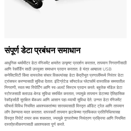
संपूर्ण डेटा प्रबंधन समाधान
आधुनिक थर्मामीटर डेटा मॅनेजमेंट क्षमतेत उत्कृष्ट प्रदर्शन करतात, तापमान निगराणीसाठी
आणि रेकॉर्डिंग साठी उपयुक्त समाधान प्रदान करतात. हे यंत्र आम्हाला USB
कनेक्टिविटी किंवा वायरलेस संचार विकल्पांसह डेटा केंद्रीभूत प्रणालींमध्ये निरंतर डेटा
ट्रांसफर करण्यासाठी सुविधा देतात. इंटिग्रेटेड सॉफ्टवेअ प्लेटफॉर्म वास्तविक समयातील
निगराणी, स्वतःच्या रिपोर्टिंग आणि स्व-अलर्ट सिस्टम प्रदान करते. बहुतेक मॉडेल डेटा
स्टोरजसाठी क्लाउड-बेस्ड सुविधा समर्थित करतात, ज्यामुळे तापमान डेटाच्या ऐतिहासिक
रेकॉर्ड्साठी सुरक्षित बॅकअप आणि आसान पहा-घ्याची सुविधा देते. उन्नत डेटा मॅनेजमेंट
फीचर्स विविध नियमित आवश्यकतांच्या सारख्यासाठी विस्तृत ऑडिट ट्रेल आणि तापमान
लॉग ठेवण्यास मदत करतात. वापरकर्ते तापमान झटकेच्या ग्राफिकल प्रतिनिधित्वासह
विस्तृत रिपोर्ट तयार करू शकतात, ज्यामुळे गुणवत्तेच्या नियंत्रण प्रक्रिया आणि नियमित
दस्तऐवजीकरणासाठी आवश्यकता पूर्ण करते.