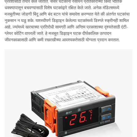
प्रवेशासाठी तयार केले जातात. सेंसर घटकांना रसायन प्रतिकाराच्या किंवा भौतिक
धक्क्यापासून बचवण्यासाठी विशेष घटकांद्वारे रक्षित केले जाते. अनेक मॉडेल्समध्ये
मजबूतीच्या जोडणी बिंदू आणि बंद बटन यांचे समावेश करण्यात येते की अंतर्गत घटकांचा
नुकसान न घडू शके. यशस्वीपणे डिझाइन केलेल्या घटकांमध्ये डिस्प्ले स्क्रीनही शामिल
आहे, ज्यांमध्ये खरचाच्या प्रतिरोधी सामग्री आणि अन्तिम प्रकाशाच्या दृश्यतेसाठी एंटी-
ग्लेयर कोटिंग वापरली जाते. हे मजबूत डिझाइन घटक दीर्घकालिक उत्पादन
जीवनकाळासाठी आणि कमी रखरखीच्या आवश्यकतेसाठी योग्यता प्रदान करतात.