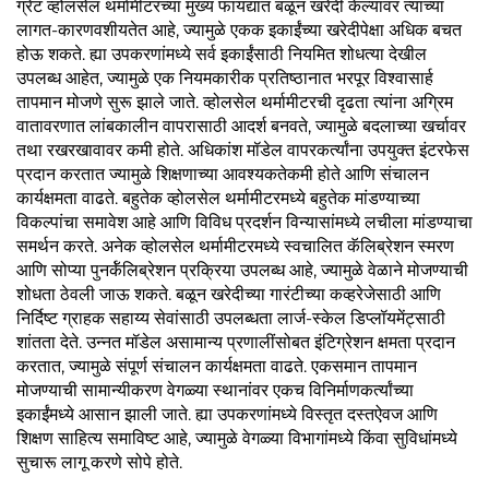
ग्रेट व्होलसेल थर्मामीटरच्या मुख्य फायद्यात बळून खरेदी केल्यावर त्यांच्या
लागत-कारणवशीयतेत आहे, ज्यामुळे एकक इकाईंच्या खरेदीपेक्षा अधिक बचत
होऊ शकते. ह्या उपकरणांमध्ये सर्व इकाईंसाठी नियमित शोधत्या देखील
उपलब्ध आहेत, ज्यामुळे एक नियमकारीक प्रतिष्ठानात भरपूर विश्वासार्ह
तापमान मोजणे सुरू झाले जाते. व्होलसेल थर्मामीटरची दृढता त्यांना अग्रिम
वातावरणात लांबकालीन वापरासाठी आदर्श बनवते, ज्यामुळे बदलाच्या खर्चावर
तथा रखरखावावर कमी होते. अधिकांश मॉडेल वापरकर्त्यांना उपयुक्त इंटरफेस
प्रदान करतात ज्यामुळे शिक्षणाच्या आवश्यकतेकमी होते आणि संचालन
कार्यक्षमता वाढते. बहुतेक व्होलसेल थर्मामीटरमध्ये बहुतेक मांडण्याच्या
विकल्पांचा समावेश आहे आणि विविध प्रदर्शन विन्यासांमध्ये लचीला मांडण्याचा
समर्थन करते. अनेक व्होलसेल थर्मामीटरमध्ये स्वचालित कॅलिब्रेशन स्मरण
आणि सोप्या पुनर्कॅलिब्रेशन प्रक्रिया उपलब्ध आहे, ज्यामुळे वेळाने मोजण्याची
शोधता ठेवली जाऊ शकते. बळून खरेदीच्या गारंटीच्या कव्हरेजेसाठी आणि
निर्दिष्ट ग्राहक सहाय्य सेवांसाठी उपलब्धता लार्ज-स्केल डिप्लॉयमेंट्साठी
शांतता देते. उन्नत मॉडेल असामान्य प्रणालींसोबत इंटिग्रेशन क्षमता प्रदान
करतात, ज्यामुळे संपूर्ण संचालन कार्यक्षमता वाढते. एकसमान तापमान
मोजण्याची सामान्यीकरण वेगळ्या स्थानांवर एकच विनिर्माणकर्त्यांच्या
इकाईंमध्ये आसान झाली जाते. ह्या उपकरणांमध्ये विस्तृत दस्तऐवज आणि
शिक्षण साहित्य समाविष्ट आहे, ज्यामुळे वेगळ्या विभागांमध्ये किंवा सुविधांमध्ये
सुचारू लागू करणे सोपे होते.