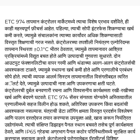
ETC 974 तापमान कंट्रोलर मार्केटमध्ये त्याचा विशेष प्रभाव दर्शविते, ही
काही महत्त्वपूर्ण फ़ीचर्स आहेत. पहिल्या, त्याची सोपी इंटरफेस शिकण्याचा खर्च
कमी करते, ज्यामुळे संचालकांना त्याच्या कार्यांवर अधिक शिकण्यासाठी
विस्तृत शिक्षणाची गरज नसते. कंट्रोलरच्या तपशीली नियंत्रण एल्गोरिदम्स
तापमान स्थिरता ±0.1°C भीतर ठेवतात, ज्यामुळे तापमानावर आश्रित
प्रक्रियांमध्ये विद्युत बचत होते आणि उत्पादाची गुणवत्ता सुधारते. दोन
आउटपुट फंक्शनलिटीचा वापर गरमी आणि थंडाच्या अलग-अलग कंट्रोलर्सची
आवश्यकता टाळते, ज्यामुळे स्थापना खर्च कमी होते आणि प्रणालीचे प्रबंधन
सोपे होते. त्याची व्यापक आलर्म सिस्टम तापमानातील विसंगतीबद्दल त्वरित
अॅलर्ट देते, ज्यामुळे उत्पादाची नाश आणि उपकरणाचा क्षती घटते.
कंट्रोलरची दुर्बल बनवणारी रचना आणि विश्वसनीय कार्यक्षमता रखी-रखीच्या
खर्च आणि बंदपणे घटवते. ETC 974 सेंसर संगतता योग्यतेने अस्तित्वातील
प्रणालीमध्ये सहज विलीन होऊ शकते, अतिरिक्त उपकरण किंवा बदलांची
आवश्यकता नसल्यास. यंत्राची डेटा लॉगिंग क्षमता विस्तृत प्रदर्शन विश्लेषण
आणि पालन दस्तऐवज तयार करण्यास उपयुक्त आहे, खास करून नियंत्रित
उद्योगांमध्ये. त्याची संक्षिप्त डिझाइन पैनल स्थान बचवते तसेच पूर्ण कार्यक्षमता
ठेवते, आणि IP65 ग्रेडचा अग्रभाग पैनल कठोर परिस्थितीमध्ये सुरक्षित कार्य
करण्यास सहायता करते. कंट्रोलरचे प्रोग्रामेबल पॅरामीटर्स विशिष्ट