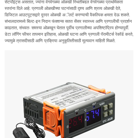
सेटपॉइंट्स असतात, ज्यांना वेगवेगळ्या ओळखी स्थितीबद्दल वेगवेगळ्या प्राथमिकता
स्तरांना दिले आहे. प्रणाली ओळखीच्या घटनांसाठी दृश्य आणि श्रव्य ओळखी देते,
डिजिटल आउटपुट्सद्वारे दूरदर ओळखी अॅलर्ट करण्याची वैकल्पिक क्षमता देऊ शकते.
संभालदारामध्ये बिल्ट-इन निदान फंक्शन्स सतत सेंसर स्वास्थ्य आणि प्रणालीची प्रदर्शन
काढतात, संभवतः समस्या ओळखून घेतात पूर्वीच प्रणालीच्या अपशिष्टांप्रिय होण्यापूर्वी.
डेटा लॉगिंग फीचर तापमान इतिहास, ओळखी घटना आणि प्रणाली पॅरामीटर्स रेकॉर्ड करते,
ज्यामुळे त्रासदीसाठी आणि प्रक्रिया अनुकूलितीसाठी मूल्यवान माहिती मिळते.