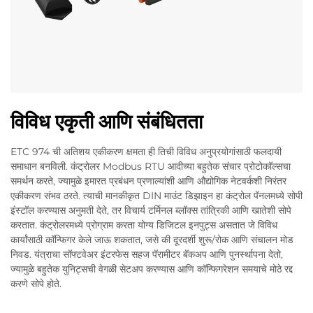
विविध एकृती आणि संबंधितता
ETC 974 ची अतिशय एकीकरण क्षमता ही तिची विविध अनुप्रयोगांसाठी फलदायी
समाधान बनविली. कंट्रोलर Modbus RTU आदीच्या बहुतेक संचार प्रोटोकॉल्सचा
समर्थन करते, ज्यामुळे इमारत प्रबंधन प्रणाल्यांशी आणि औद्योगिक नेटवर्कशी निरंतर
एकीकरण संभव ठरते. त्याची मानकीकृत DIN माउंट डिझाइन हा कंट्रोल पॅनलमध्ये सोपी
इंस्टॉल करण्यास अनुमती देते, तर विचार्य टर्मिनल ब्लॉक्स तांत्रिकी आणि खातेशी सोपे
करतात. कंट्रोलरमध्ये प्रोग्राम करता योग्य डिजिटल इनपुट्स असतात जे विविध
कार्यांसाठी कॉन्फिगर केले जाऊ शकतात, जसे की दूरदर्शी शुरू/रोक आणि संचालन मोड
निवड. यंत्राचा सॉफ्टवेअर इंटरफेस सहज पॅरामीटर बॅकअप आणि पुनर्स्थापना देतो,
ज्यामुळे बहुतेक युनिट्सची वेगळी सेटअप करण्यास आणि कॉन्फिगरेशन समयाचे मोठे रद्द
करणे सोपे होते.