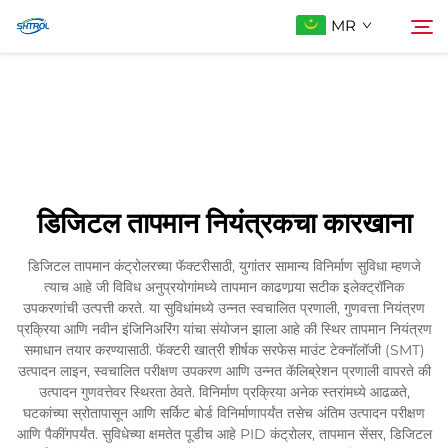
MR
आमच्याबद्दल
शोधा
उत्पादे
डिजिटल तापमान नियंत्रकचा कारखाना
आम्हाला संपर्क करा
डिजिटल तापमान कंट्रोलरच्या फॅक्टरीसाठी, युगांतर सामान्य विनिर्माण सुविधा म्हणजे
त्याच आहे जी विविध अनुप्रयोगांमध्ये तापमान काढणार्‍या सटीक इलेक्ट्रॉनिक
उपकरणांची उत्पत्ती करते. या सुविधांमध्ये उन्नत स्वचालित प्रणाली, गुणवत्ता नियंत्रण
प्रक्रिया आणि नवीन इंजिनिअरिंग यांचा संयोजन झाला आहे की स्थिर तापमान नियंत्रण
समाधान तयार करण्यासाठी. फॅक्टरी खात्री शीर्षक सरफेस माउंट टेक्नॉलॉजी (SMT)
उत्पादन लाइन, स्वचालित परीक्षण उपकरण आणि उन्नत कॅलिब्रेशन प्रणाली वापरते की
उत्पादन गुणवत्तेवर स्थिरता ठेवते. विनिर्माण प्रक्रिया अनेक स्तरांमध्ये आढळते,
घटकांच्या स्रोतापासून आणि सर्किट बोर्ड विनिर्माणापर्यंत तसेच अंतिम उत्पादन परीक्षण
आणि पैकींगपर्यंत. सुविधेच्या क्षमतेत पूडीच आहे PID कंट्रोलर, तापमान सेंसर, डिजिटल