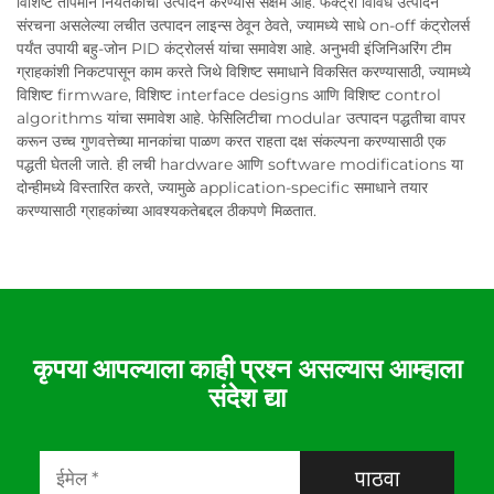
विशिष्ट तापमान नियंतकांची उत्पादन करण्यास सक्षम आहे. फॅक्ट्री विविध उत्पादन
संरचना असलेल्या लचीत उत्पादन लाइन्स ठेवून ठेवते, ज्यामध्ये साधे on-off कंट्रोलर्स
पर्यंत उपायी बहु-जोन PID कंट्रोलर्स यांचा समावेश आहे. अनुभवी इंजिनिअरिंग टीम
ग्राहकांशी निकटपासून काम करते जिथे विशिष्ट समाधाने विकसित करण्यासाठी, ज्यामध्ये
विशिष्ट firmware, विशिष्ट interface designs आणि विशिष्ट control
algorithms यांचा समावेश आहे. फेसिलिटीचा modular उत्पादन पद्धतीचा वापर
करून उच्च गुणवत्तेच्या मानकांचा पाळण करत राहता दक्ष संकल्पना करण्यासाठी एक
पद्धती घेतली जाते. ही लची hardware आणि software modifications या
दोन्हीमध्ये विस्तारित करते, ज्यामुळे application-specific समाधाने तयार
करण्यासाठी ग्राहकांच्या आवश्यकतेबद्दल ठीकपणे मिळतात.
कृपया आपल्याला काही प्रश्न असल्यास आम्हाला
संदेश द्या
पाठवा