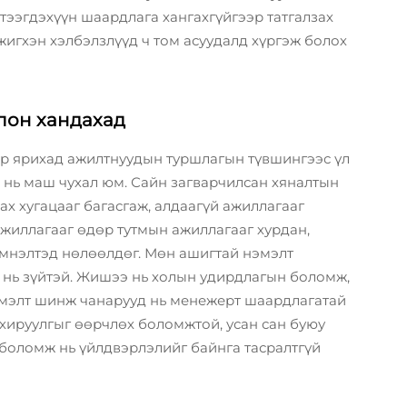
үтээгдэхүүн шаардлага хангахгүйгээр татгалзах
жигхэн хэлбэлзлүүд ч том асуудалд хүргэж болох
лон хандахад
р ярихад ажилтнуудын туршлагын түвшингээс үл
 нь маш чухал юм. Сайн загварчилсан хяналтын
х хугацааг багасгаж, алдаагүй ажиллагааг
ажиллагааг өдөр тутмын ажиллагааг хурдан,
мнэлтэд нөлөөлдөг. Мөн ашигтай нэмэлт
 нь зүйтэй. Жишээ нь холын удирдлагын боломж,
эмэлт шинж чанарууд нь менежерт шаардлагатай
тохируулгыг өөрчлөх боломжтой, усан сан буюу
боломж нь үйлдвэрлэлийг байнга тасралтгүй