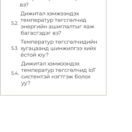
вэ?
Дижитал хэмжээндэх
температур төгсгөлчид
энергийн ашиглалтыг яаж
багасгэдэг вэ?
Температур төгсгөлчидийн
хугацаанд шинжилгээ хийх
ёстой юу?
Дижитал хэмжээндэх
температур төгсгөлчид IoT
системтэй нэгтгэж болох
уу?