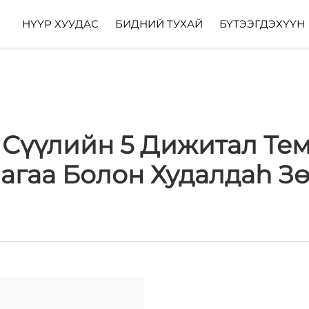
НҮҮР ХУУДАС
БИДНИЙ ТУХАЙ
БҮТЭЭГДЭХҮҮН
 Сүүлийн 5 Дижитал Тем
агаа Болон Худалдah З