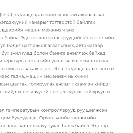
(DTC) нь үйлдвэрлэлийн ашигтай ажиллагааг
тээгдэхүүний чанарыг тогтвортой байлгах
үйлдвэрийн машин механизм энэ
н байна. Эдгээр контроллерүүдийг Интернетийн
д бодит цагт ажиллагааг хянах, автоматаар
 бүх зүйл глад болон байнга ажиллаж байхад
мпературын гэнэтийн уналт эсвэл өсөлт гарвал
сээгүйгээр засаж өгдөг. Энэ нь үйлдвэрлэл зогсох
үнээс гадна, машин механизм нь хүний
сан шалгах, тохируулах ажлыг ихэвчлэн хийдэг
ыг шийдэхээс илүүтэй процессуудыг сайжруулах
тал температурын контроллерууд руу шилжсэн
гцом бууруулдаг. Орчин үеийн экологийн
ай ашиглалт нь илүү чухал болж байна. Эдгээр