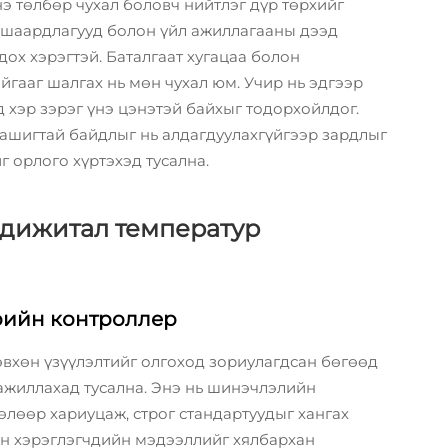
э төлбөр чухал боловч нийтлэг дүр төрхийг
й шаардлагууд болон үйл ажиллагааны дээд
ох хэрэгтэй. Баталгаат хугацаа болон
йгааг шалгах нь мөн чухал юм. Учир нь эдгээр
д хэр зэрэг үнэ цэнэтэй байхыг тодорхойлдог.
 ашигтай байдлыг нь алдагдуулахгүйгээр зардлыг
 орлого хүртэхэд тусална.
 дижитал температур
трийн контроллер
өвхөн үзүүлэлтийг олгоход зориулагдсан бөгөөд
 ажиллахад тусална. Энэ нь шинэчлэлийн
өлөөр хариуцаж, строг стандартуудыг хангах
н хэрэглэгчдийн мэдээллийг хялбархан