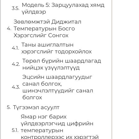
Модель 5: Зарцуулахад хямд
үйлдвэр
Зөвлөмжтэй Диджитал
Температурын Босго
Хэрэгслийг Сонгох
Таны ашиглалтын
хэрэгслийг тодорхойлох
Төрөл бүрийн шаардлагад
нийцэх үзүүлэлтүүд
Эцсийн шаардлагуудыг
санал болгох,
шинэчлэлтүүдийг санал
болгох
Түгээмэл асуулт
Ямар нэг барих
үйлдвэрлэгчид цифрийн
температурын
контроллерээс их хэрэгтэй