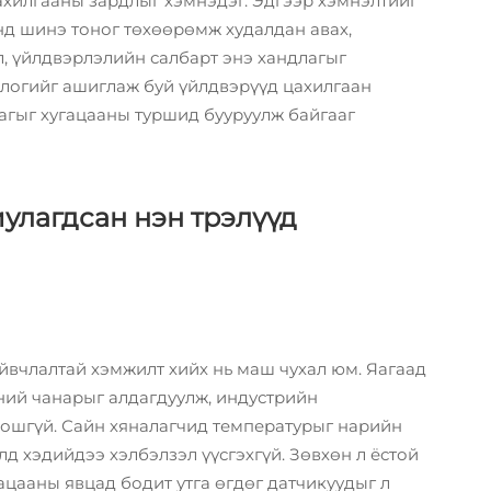
ахилгааны зардлыг хэмнэдэг. Эдгээр хэмнэлтийг
д шинэ тоног төхөөрөмж худалдан авах,
, үйлдвэрлэлийн салбарт энэ хандлагыг
логийг ашиглаж буй үйлдвэрүүд цахилгаан
агыг хугацааны туршид бууруулж байгааг
улагдсан нэн трэлүүд
йвчлалтай хэмжилт хийх нь маш чухал юм. Яагаад
ний чанарыг алдагдуулж, индустрийн
ошгүй. Сайн хяналагчид температурыг нарийн
д хэдийдээ хэлбэлзэл үүсгэхгүй. Зөвхөн л ёстой
гацааны явцад бодит утга өгдөг датчикуудыг л