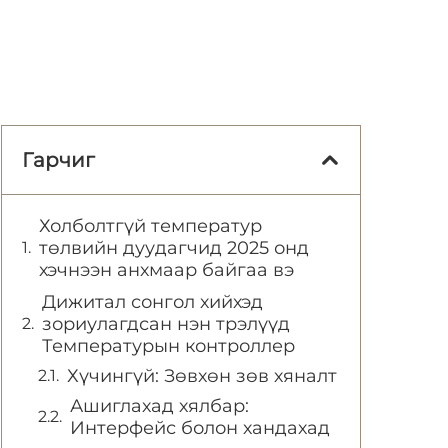
Гарчиг
Холболтгүй температур
төлвийн дуудагчид 2025 онд
хэчнээн анхмаар байгаа вэ
Дижитал сонгол хийхэд
зориулагдсан нэн трэлүүд
Температурын контроллер
Хүчингүй: Зөвхөн зөв хяналт
Ашиглахад хялбар:
Интерфейс болон хандахад