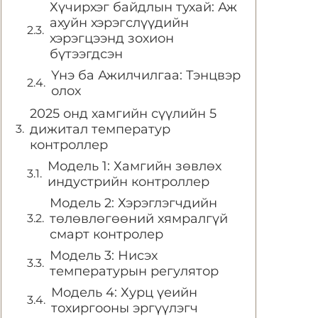
Хүчирхэг байдлын тухай: Аж
ахуйн хэрэгслүүдийн
хэрэгцээнд зохион
бүтээгдсэн
Үнэ ба Ажилчилгаа: Тэнцвэр
олох
2025 онд хамгийн сүүлийн 5
дижитал температур
контроллер
Модель 1: Хамгийн зөвлөх
индустрийн контроллер
Модель 2: Хэрэглэгчдийн
төлөвлөгөөний хямралгүй
смарт контролер
Модель 3: Нисэх
температурын регулятор
Модель 4: Хурц үеийн
тохиргооны эргүүлэгч