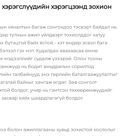
н хэрэгслүүдийн хэрэгцээнд зохион
ын хяналтын багаж сонгохдоо тэсвэрт байдал нь
дөр тутмын ажил үйлдвэрт тохиолддог хатуу
х бүтэцтэй байх ёстой - хэт өндөр эсвэл бага
бэлзэл гэх мэт. Худалдан авахаасаа өмнө
рх мэдээллийг судалж үзээрэй. Олон тооны
өрөмжүүд нь бодит амьдралын сорилтод
элийн талбайнууд энэ төрлийн баталгаажуулалтыг
гатай байхыг хангаж өгдөг. Зөв сонголт
жтой болдог, учир нь гэмтсэн төхөөрөмжүүдийг
 засвар хийх шаардлагагүй болдог.
нэ болон ажиллагааны хувьд зохистой хослолыг