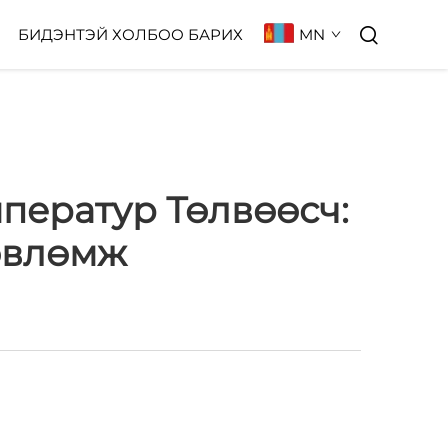
MN
БИДЭНТЭЙ ХОЛБОО БАРИХ
ператур Төлвөөсч:
өвлөмж