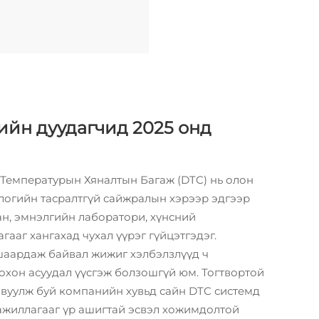
ийн дуудагчид 2025 онд
 Температурын Хяналтын Багаж (DTC) нь олон
ологийн тасралтгүй сайжралын хэрээр эдгээр
ан, эмнэлгийн лаборатори, хүнсний
ааг хангахад чухал үүрэг гүйцэтгэдэг.
шаардаж байвал жижиг хэлбэлзлүүд ч
охон асуудал үүсгэж болзошгүй юм. Тогтвортой
явуулж буй компанийн хувьд сайн DTC системд
л ажиллагааг үр ашигтай эсвэл хожимдолтой