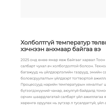
Холболтгүй температур төлв
хэчнээн анхмаар байгаа вэ
2025 онд өнөө ямар явж байгааг харвал Тоон
салбарт чухал ач холбогдолтой болсон. Техн
багажууд нь үйлдвэрлэлийн газрууд, эмийн с
боловсруулалтын үйлдвэрт тогтвортой ажиллаг
Процессууд нарийн температурын хяналтыг 
бүтээгдэхүүний чанар, аюулгүй байдалд томо
орчин шаардлагатай салбарт үйл ажиллагаа 
хөрөнгө оруулах нь зүгээр л тусалдаггүй, үй