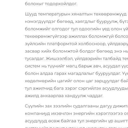
болохыг тодорхойлдог.
Шууд температурын хяналтын төхөөрөмжүүд 
нэмэгдүүлдэг бөгөөд, хаягдлыг бууруулж, бү
боломжийг олгодог тул одоогийн үед олон 
төхөөрөмжгүйгээр ажиллах боломжгүй болсо
зүйлсийн платформтой холбосноор, үйлдвэрүү
засвар хийх боломжтой болдог бөгөөд энэ нь
тусалдаг. Жишээлбэл, үйлдвэрийн талбайд те
систем нь түүнийг мөгц барьж авч, асуудал үү
болон алдаа гарах магадлалыг бууруулдаг. Ү
хөдөлмөрийн цагийг олон цаг зарцуулдаг бай
тул ажилчид бага зэрэг сэргийлэх асуудлууд
ажилд анхаарлаа хандуулж чаддаг.
Сүүлийн зах зээлийн судалгааны дагуу дижи
компаниуд ихэвчлэн энергийн хэрэглээгээ о
асуудлууд өсөж байгаа тул энергийн үр ашигт