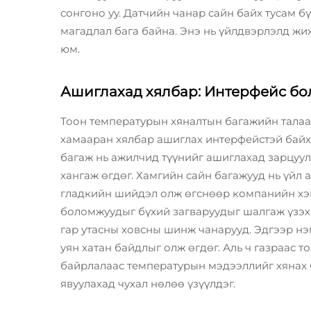
сонгоно уу. Датчийн чанар сайн байх тусам б
магадлал бага байна. Энэ нь үйлдвэрлэлд жи
юм.
Ашиглахад хялбар: Интерфейс бо
Тоон температурын хяналтын багажийн талаа
хамааран хялбар ашиглах интерфейстэй байх
багаж нь ажилчид түүнийг ашиглахад зарцуула
хангаж өгдөг. Хамгийн сайн багажууд нь үйл 
гладкийн шийдэл олж өгснөөр компанийн хэ
боломжуудыг бүхий загваруудыг шалгаж үзэх
гар утасны ховсны шинж чанарууд. Эдгээр н
уян хатан байдлыг олж өгдөг. Аль ч газраас 
байрлалаас температурын мэдээллийг хянах 
явуулахад чухал нөлөө үзүүлдэг.