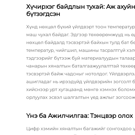
Хүчирхэг байдлын тухай: Аж ахуй
бүтээгдсэн
Хүнд нөхцөл бүхий үйлдвэрт тоон температур
маш чухал байдаг. Эдгээр төхөөрөмжүүд нь ө
нөхцөл байдалд тэсвэртэй байхын тулд бат бө
температур, чийгшил, машины тасралтгүй хэл
тэдгээрийг бүтээж буй материалуудын талаа
чанарын хяналтын баталгаажуулалттай төхө
тэсвэртэй байж чадсныг нотолдог. Үйлдвэрл
ашигладаг нь ирээдүйд үйлдвэрийн зогсолт ба
хийснээр урт хугацаанд мөнгө хэмнэх болом
орлуулах эсвэл шалгалтын үед ажлыг зогсоож
Үнэ ба Ажилчилгаа: Тэнцвэр олох
Цифр хэмийн хяналтын багажийг сонгохдоо ү