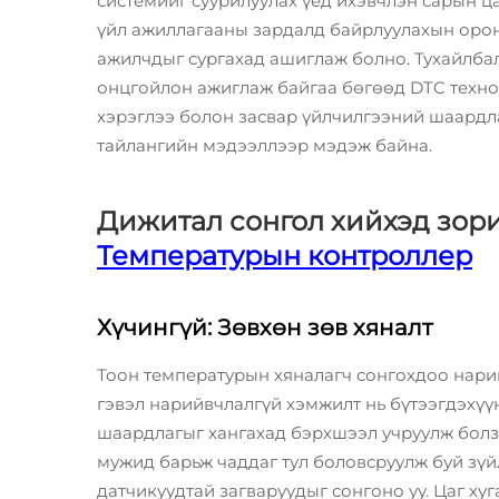
системийг суурилуулах үед ихэвчлэн сарын ц
үйл ажиллагааны зардалд байрлуулахын орон
ажилчдыг сургахад ашиглаж болно. Тухайлбал
онцгойлон ажиглаж байгаа бөгөөд DTC техно
хэрэглээ болон засвар үйлчилгээний шаардл
тайлангийн мэдээллээр мэдэж байна.
Дижитал сонгол хийхэд зори
Температурын контроллер
Хүчингүй: Зөвхөн зөв хяналт
Тоон температурын хяналагч сонгохдоо нари
гэвэл нарийвчлалгүй хэмжилт нь бүтээгдэхүү
шаардлагыг хангахад бэрхшээл учруулж болз
мужид барьж чаддаг тул боловсруулж буй зүйл
датчикуудтай загваруудыг сонгоно уу. Цаг ху