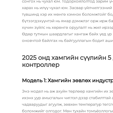
сонгох нь чухал юм. Тодорхойлолтод зарим үн
харах нь илүү чухал юм. Засвар үйлчилгээни
түвшинд хэр их мөнгө хэмнэх боломжтойг бод
бүтээгдэхүүнтэй нь ямар дэмжлэг орж ирж ба
хүчин зүйлс нь хөрөнгө оруулалт нь жил ирээ
Өдөр тутмын шаардлагыг хангаж байх үед үр
оновчтой байлгах нь байгууллагын бодит ашиг
2025 онд хамгийн сүүлийн 5
контроллер
Модель 1: Хамгийн зөвлөх индус
Энэ модел нь аж ахуйн төрлөөр хамгийн их з
ихэнх уур амьсгалын чиглэл дээр стабилттай
чадваруудыг агуулж, зөвхөн температур төгсг
боломжийг олгодог. Мөн тухайн томъёоллогы