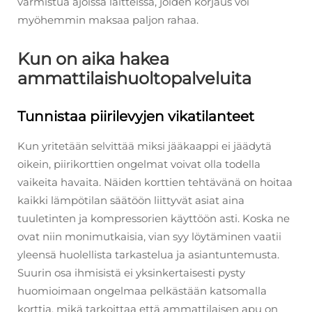
varmistua ajoissa laitteissa, joiden korjaus voi
myöhemmin maksaa paljon rahaa.
Kun on aika hakea
ammattilaishuoltopalveluita
Tunnistaa piirilevyjen vikatilanteet
Kun yritetään selvittää miksi jääkaappi ei jäädytä
oikein, piirikorttien ongelmat voivat olla todella
vaikeita havaita. Näiden korttien tehtävänä on hoitaa
kaikki lämpötilan säätöön liittyvät asiat aina
tuuletinten ja kompressorien käyttöön asti. Koska ne
ovat niin monimutkaisia, vian syy löytäminen vaatii
yleensä huolellista tarkastelua ja asiantuntemusta.
Suurin osa ihmisistä ei yksinkertaisesti pysty
huomioimaan ongelmaa pelkästään katsomalla
korttia, mikä tarkoittaa että ammattilaisen apu on