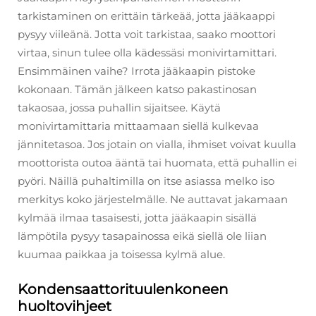
tarkistaminen on erittäin tärkeää, jotta jääkaappi
pysyy viileänä. Jotta voit tarkistaa, saako moottori
virtaa, sinun tulee olla kädessäsi monivirtamittari.
Ensimmäinen vaihe? Irrota jääkaapin pistoke
kokonaan. Tämän jälkeen katso pakastinosan
takaosaa, jossa puhallin sijaitsee. Käytä
monivirtamittaria mittaamaan siellä kulkevaa
jännitetasoa. Jos jotain on vialla, ihmiset voivat kuulla
moottorista outoa ääntä tai huomata, että puhallin ei
pyöri. Näillä puhaltimilla on itse asiassa melko iso
merkitys koko järjestelmälle. Ne auttavat jakamaan
kylmää ilmaa tasaisesti, jotta jääkaapin sisällä
lämpötila pysyy tasapainossa eikä siellä ole liian
kuumaa paikkaa ja toisessa kylmä alue.
Kondensaattorituulenkoneen
huoltovihjeet