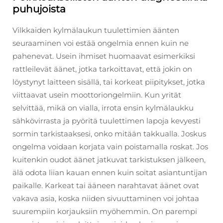
puhujoista
Vilkkaiden kylmälaukun tuulettimien äänten
seuraaminen voi estää ongelmia ennen kuin ne
pahenevat. Usein ihmiset huomaavat esimerkiksi
rattleilevät äänet, jotka tarkoittavat, että jokin on
löystynyt laitteen sisällä, tai korkeat piipitykset, jotka
viittaavat usein moottoriongelmiin. Kun yrität
selvittää, mikä on vialla, irrota ensin kylmälaukku
sähkövirrasta ja pyöritä tuulettimen lapoja kevyesti
sormin tarkistaaksesi, onko mitään takkualla. Joskus
ongelma voidaan korjata vain poistamalla roskat. Jos
kuitenkin oudot äänet jatkuvat tarkistuksen jälkeen,
älä odota liian kauan ennen kuin soitat asiantuntijan
paikalle. Karkeat tai ääneen narahtavat äänet ovat
vakava asia, koska niiden sivuuttaminen voi johtaa
suurempiin korjauksiin myöhemmin. On parempi