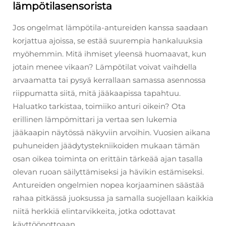
lämpötilasensorista
Jos ongelmat lämpötila-antureiden kanssa saadaan
korjattua ajoissa, se estää suurempia hankaluuksia
myöhemmin. Mitä ihmiset yleensä huomaavat, kun
jotain menee vikaan? Lämpötilat voivat vaihdella
arvaamatta tai pysyä kerrallaan samassa asennossa
riippumatta siitä, mitä jääkaapissa tapahtuu.
Haluatko tarkistaa, toimiiko anturi oikein? Ota
erillinen lämpömittari ja vertaa sen lukemia
jääkaapin näytössä näkyviin arvoihin. Vuosien aikana
puhuneiden jäädytystekniikoiden mukaan tämän
osan oikea toiminta on erittäin tärkeää ajan tasalla
olevan ruoan säilyttämiseksi ja hävikin estämiseksi.
Antureiden ongelmien nopea korjaaminen säästää
rahaa pitkässä juoksussa ja samalla suojellaan kaikkia
niitä herkkiä elintarvikkeita, jotka odottavat
käyttöönottoaan.