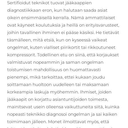
Sertifioidut teknikot tuovat jääkaappien
diagnostiikkaan eron, kun halutaan saada asiat
oikein ensimmäisellä kerralla. Nämä ammattilaiset
ovat käyneet koulutuksia ja heillä on erityisvarusteet,
joihin tavallinen ihminen ei pääse käsiksi. He tietävät
täsmälleen, mitä etsiä, kun on kyseessä vaikeat
ongelmat, kuten vialliset piirikortit tai rikkoutuneet
kompressorit. Todellinen etu on siinä, että korjaukset
valmistuvat nopeammin ja saman ongelman
toistumisen mahdollisuus on huomattavasti
pienempi, mikä tarkoittaa, ettei kukaan joudu
soittamaan huoltoon uudelleen tai maksamaan
korkeampia laskuja myöhemmin. Ihmiset, joiden
jääkaapit on korjattu asiantuntijoiden toimesta,
mainitsevat usein olleensa vaikuttuneita siitä, kuinka
nopeasti teknikko diagnosoi ongelman ja sai kaiken
toimimaan jälleen. Monet ilmoittavat myös, että