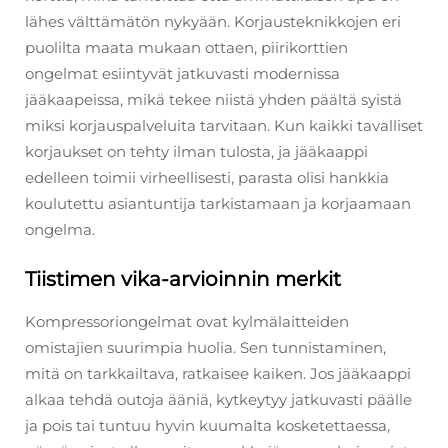
lähes välttämätön nykyään. Korjausteknikkojen eri
puolilta maata mukaan ottaen, piirikorttien
ongelmat esiintyvät jatkuvasti modernissa
jääkaapeissa, mikä tekee niistä yhden päältä syistä
miksi korjauspalveluita tarvitaan. Kun kaikki tavalliset
korjaukset on tehty ilman tulosta, ja jääkaappi
edelleen toimii virheellisesti, parasta olisi hankkia
koulutettu asiantuntija tarkistamaan ja korjaamaan
ongelma.
Tiistimen vika-arvioinnin merkit
Kompressoriongelmat ovat kylmälaitteiden
omistajien suurimpia huolia. Sen tunnistaminen,
mitä on tarkkailtava, ratkaisee kaiken. Jos jääkaappi
alkaa tehdä outoja ääniä, kytkeytyy jatkuvasti päälle
ja pois tai tuntuu hyvin kuumalta kosketettaessa,