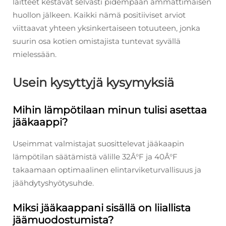
laitteet kestävät selvästi pidempään ammattimaisen
huollon jälkeen. Kaikki nämä positiiviset arviot
viittaavat yhteen yksinkertaiseen totuuteen, jonka
suurin osa kotien omistajista tuntevat syvällä
mielessään.
Usein kysyttyjä kysymyksiä
Mihin lämpötilaan minun tulisi asettaa
jääkaappi?
Useimmat valmistajat suosittelevat jääkaapin
lämpötilan säätämistä välille 32Â°F ja 40Â°F
takaamaan optimaalinen elintarviketurvallisuus ja
jäähdytyshyötysuhde.
Miksi jääkaappani sisällä on liiallista
jäämuodostumista?