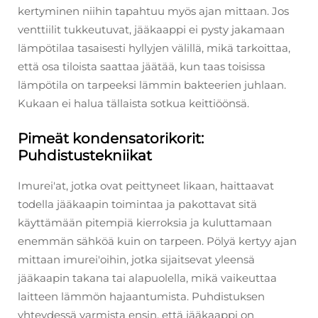
kertyminen niihin tapahtuu myös ajan mittaan. Jos
venttiilit tukkeutuvat, jääkaappi ei pysty jakamaan
lämpötilaa tasaisesti hyllyjen välillä, mikä tarkoittaa,
että osa tiloista saattaa jäätää, kun taas toisissa
lämpötila on tarpeeksi lämmin bakteerien juhlaan.
Kukaan ei halua tällaista sotkua keittiöönsä.
Pimeät kondensatorikorit:
Puhdistustekniikat
Imurei'at, jotka ovat peittyneet likaan, haittaavat
todella jääkaapin toimintaa ja pakottavat sitä
käyttämään pitempiä kierroksia ja kuluttamaan
enemmän sähköä kuin on tarpeen. Pölyä kertyy ajan
mittaan imurei'oihin, jotka sijaitsevat yleensä
jääkaapin takana tai alapuolella, mikä vaikeuttaa
laitteen lämmön hajaantumista. Puhdistuksen
yhteydessä varmista ensin, että jääkaappi on