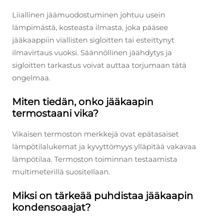
Liiallinen jäämuodostuminen johtuu usein
lämpimästä, kosteasta ilmasta, joka pääsee
jääkaappiin viallisten sigloitten tai esteittynyt
ilmavirtaus vuoksi. Säännöllinen jäähdytys ja
sigloitten tarkastus voivat auttaa torjumaan tätä
ongelmaa.
Miten tiedän, onko jääkaapin
termostaani vika?
Vikaisen termoston merkkejä ovat epätasaiset
lämpötilalukemat ja kyvyttömyys ylläpitää vakavaa
lämpötilaa. Termoston toiminnan testaamista
multimeterillä suositellaan.
Miksi on tärkeää puhdistaa jääkaapin
kondensoaajat?