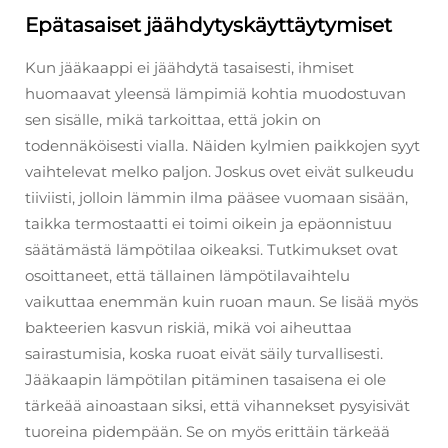
Epätasaiset jäähdytyskäyttäytymiset
Kun jääkaappi ei jäähdytä tasaisesti, ihmiset
huomaavat yleensä lämpimiä kohtia muodostuvan
sen sisälle, mikä tarkoittaa, että jokin on
todennäköisesti vialla. Näiden kylmien paikkojen syyt
vaihtelevat melko paljon. Joskus ovet eivät sulkeudu
tiiviisti, jolloin lämmin ilma pääsee vuomaan sisään,
taikka termostaatti ei toimi oikein ja epäonnistuu
säätämästä lämpötilaa oikeaksi. Tutkimukset ovat
osoittaneet, että tällainen lämpötilavaihtelu
vaikuttaa enemmän kuin ruoan maun. Se lisää myös
bakteerien kasvun riskiä, mikä voi aiheuttaa
sairastumisia, koska ruoat eivät säily turvallisesti.
Jääkaapin lämpötilan pitäminen tasaisena ei ole
tärkeää ainoastaan siksi, että vihannekset pysyisivät
tuoreina pidempään. Se on myös erittäin tärkeää