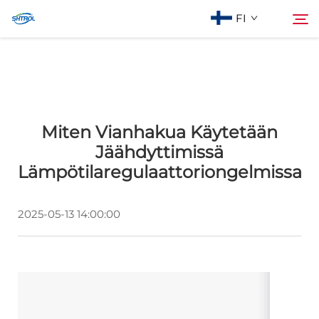
FI
Tietoa meistä
Haku
Miten Vianhakua Käytetään
Tuotteet
Jäähdyttimissä
Lämpötilaregulaattoriongelmissa
Ota Yhteyttä
2025-05-13 14:00:00