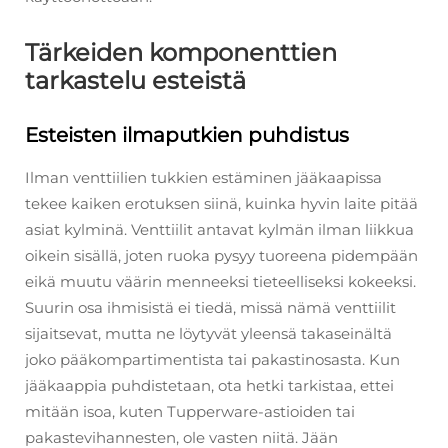
Tärkeiden komponenttien
tarkastelu esteistä
Esteisten ilmaputkien puhdistus
Ilman venttiilien tukkien estäminen jääkaapissa
tekee kaiken erotuksen siinä, kuinka hyvin laite pitää
asiat kylminä. Venttiilit antavat kylmän ilman liikkua
oikein sisällä, joten ruoka pysyy tuoreena pidempään
eikä muutu väärin menneeksi tieteelliseksi kokeeksi.
Suurin osa ihmisistä ei tiedä, missä nämä venttiilit
sijaitsevat, mutta ne löytyvät yleensä takaseinältä
joko pääkompartimentista tai pakastinosasta. Kun
jääkaappia puhdistetaan, ota hetki tarkistaa, ettei
mitään isoa, kuten Tupperware-astioiden tai
pakastevihannesten, ole vasten niitä. Jään