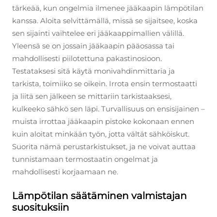
tärkeää, kun ongelmia ilmenee jääkaapin lämpötilan
kanssa. Aloita selvittämällä, missä se sijaitsee, koska
sen sijainti vaihtelee eri jääkaappimallien välillä.
Yleensä se on jossain jääkaapin pääosassa tai
mahdollisesti piilotettuna pakastinosioon.
Testataksesi sitä käytä monivahdinmittaria ja
tarkista, toimiiko se oikein. Irrota ensin termostaatti
ja liitä sen jälkeen se mittariin tarkistaaksesi,
kulkeeko sähkö sen läpi. Turvallisuus on ensisijainen –
muista irrottaa jääkaapin pistoke kokonaan ennen
kuin aloitat minkään työn, jotta vältät sähköiskut.
Suorita nämä perustarkistukset, ja ne voivat auttaa
tunnistamaan termostaatin ongelmat ja
mahdollisesti korjaamaan ne.
Lämpötilan säätäminen valmistajan
suosituksiin