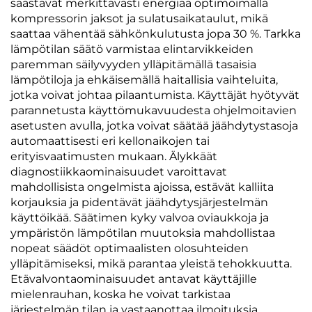
säästävät merkittävästi energiaa optimoimalla
kompressorin jaksot ja sulatusaikataulut, mikä
saattaa vähentää sähkönkulutusta jopa 30 %. Tarkka
lämpötilan säätö varmistaa elintarvikkeiden
paremman säilyvyyden ylläpitämällä tasaisia
lämpötiloja ja ehkäisemällä haitallisia vaihteluita,
jotka voivat johtaa pilaantumista. Käyttäjät hyötyvät
parannetusta käyttömukavuudesta ohjelmoitavien
asetusten avulla, jotka voivat säätää jäähdytystasoja
automaattisesti eri kellonaikojen tai
erityisvaatimusten mukaan. Älykkäät
diagnostiikkaominaisuudet varoittavat
mahdollisista ongelmista ajoissa, estävät kalliita
korjauksia ja pidentävät jäähdytysjärjestelmän
käyttöikää. Säätimen kyky valvoa oviaukkoja ja
ympäristön lämpötilan muutoksia mahdollistaa
nopeat säädöt optimaalisten olosuhteiden
ylläpitämiseksi, mikä parantaa yleistä tehokkuutta.
Etävalvontaominaisuudet antavat käyttäjille
mielenrauhan, koska he voivat tarkistaa
järjestelmän tilan ja vastaanottaa ilmoituksia