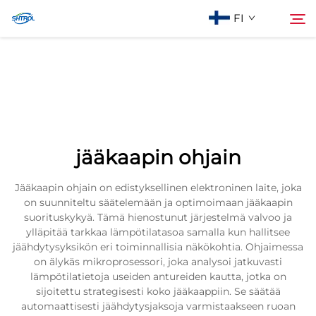
FI
Tietoa meistä
Haku
Tuotteet
jääkaapin ohjain
Ota Yhteyttä
Jääkaapin ohjain on edistyksellinen elektroninen laite, joka
on suunniteltu säätelemään ja optimoimaan jääkaapin
suorituskykyä. Tämä hienostunut järjestelmä valvoo ja
ylläpitää tarkkaa lämpötilatasoa samalla kun hallitsee
jäähdytysyksikön eri toiminnallisia näkökohtia. Ohjaimessa
on älykäs mikroprosessori, joka analysoi jatkuvasti
lämpötilatietoja useiden antureiden kautta, jotka on
sijoitettu strategisesti koko jääkaappiin. Se säätää
automaattisesti jäähdytysjaksoja varmistaakseen ruoan