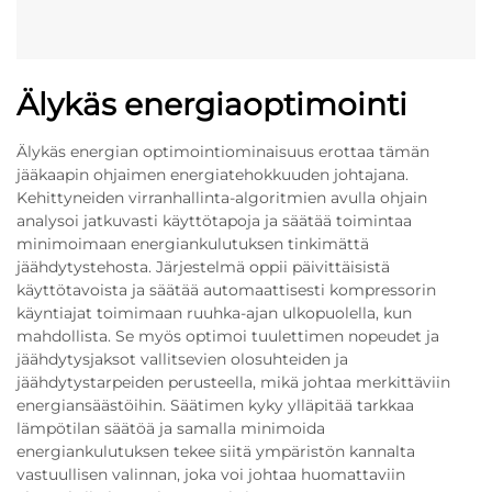
Älykäs energiaoptimointi
Älykäs energian optimointiominaisuus erottaa tämän
jääkaapin ohjaimen energiatehokkuuden johtajana.
Kehittyneiden virranhallinta-algoritmien avulla ohjain
analysoi jatkuvasti käyttötapoja ja säätää toimintaa
minimoimaan energiankulutuksen tinkimättä
jäähdytystehosta. Järjestelmä oppii päivittäisistä
käyttötavoista ja säätää automaattisesti kompressorin
käyntiajat toimimaan ruuhka-ajan ulkopuolella, kun
mahdollista. Se myös optimoi tuulettimen nopeudet ja
jäähdytysjaksot vallitsevien olosuhteiden ja
jäähdytystarpeiden perusteella, mikä johtaa merkittäviin
energiansäästöihin. Säätimen kyky ylläpitää tarkkaa
lämpötilan säätöä ja samalla minimoida
energiankulutuksen tekee siitä ympäristön kannalta
vastuullisen valinnan, joka voi johtaa huomattaviin