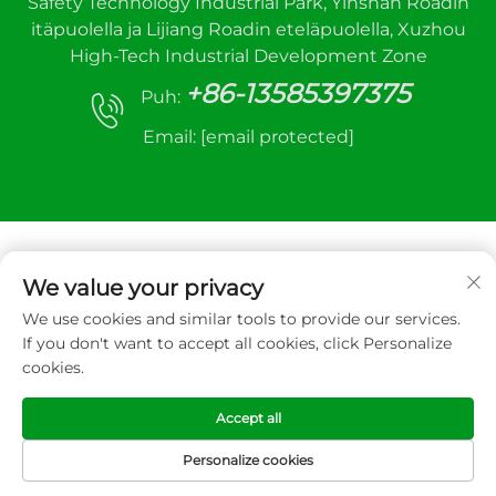
Safety Technology Industrial Park, Yinshan Roadin
itäpuolella ja Lijiang Roadin eteläpuolella, Xuzhou
High-Tech Industrial Development Zone
+86-13585397375
Puh:
Email:
[email protected]
We value your privacy
We use cookies and similar tools to provide our services.
Copyright © 2025 Xuzhou sanhe automaattinen
If you don't want to accept all cookies, click Personalize
ohjauslaite Co.,LTD. Kaikki oikeudet pidätetään
cookies.
Tietosuojakäytäntö
Accept all
Personalize cookies
ETUSIVU
TUOTTEET
SÄHKÖPOSTI
PUH