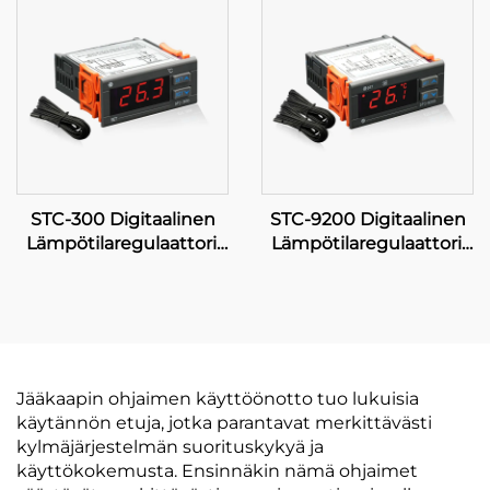
teollisiin sovelluksiin
STC-300 Digitaalinen
STC-9200 Digitaalinen
Lämpötilaregulaattori:
Lämpötilaregulaattori:
Tarkkuus ja
Edistynyt,
monipuolisuus
monivaiheinen
tehokkaan
lämpötilaregulaatio
lämpötilanhallinnan
teollisiin ja kaupallisiin
toteuttamiseksi
sovelluksiin
Jääkaapin ohjaimen käyttöönotto tuo lukuisia
käytännön etuja, jotka parantavat merkittävästi
kylmäjärjestelmän suorituskykyä ja
käyttökokemusta. Ensinnäkin nämä ohjaimet