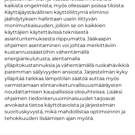
kaikista ongelmista, myös ollessaan poissa tiloista.
Käyttäjäystävällinen käyttöliittymä eliminoi
jäähdytyksen hallintaan usein liittyvän
monimutkaisuuden, jolloin se on kaikkien
käyttäjien käytettävissä teknisestä
asiantuntemuksesta riippumatta. Jääkaapin
ohjaimen asentaminen voi johtaa merkittäviin
kustannussäästöihin vähentämällä
energiankulutusta, alentamalla
ylläpitokustannuksia ja vähentämällä ruokahävikkiä
paremman säilyvyyden ansiosta. Järjestelmän kyky
ylläpitää tarkkaa lämpötilan säätöä auttaa myös
varmistamaan elintarviketurvallisuusmääräysten
noudattamisen kaupallisissa olosuhteissa. Lisäksi
ohjaimen tiedonkeruuominaisuudet tarjoavat
arvokasta tietoa käyttötavoista ja järjestelmän
suorituskyvystä, mikä mahdollistaa optimoinnin ja
tehokkuuden lisäämisen ajan myötä.