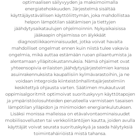
optimaalisen säilyvyyden ja maksimoimalla
energiatehokkuuden. Järjestelmä sisältää
käyttäjäystävällisen käyttöliittymän, joka mahdollistaa
helpon lämpötilan säätämisen ja tiettyjen
jäähdytysaikataulujen ohjelmoinnin. Nykyaikaisissa
jääkaapin ohjaimissa on älykkäät
diagnostiikkaominaisuudet, jotka voivat havaita
mahdolliset ongelmat ennen kuin niistä tulee vakavia
ongelmia, mikä auttaa estämään ruoan pilaantumista ja
alentamaan ylläpitokustannuksia. Nämä ohjaimet ovat
yhteensopivia erilaisten jäähdytysjärjestelmien kanssa
asuinrakennuksista kaupallisiin kylmävarastoihin, ja ne
voidaan integroida kiinteistönhallintajärjestelmiin
keskitettyä ohjausta varten. Säätimen mukautuvat
oppimisalgoritmit optimoivat suorituskyvyn käyttötapojen
ja ympäristöolosuhteiden perusteella varmistaen tasaisen
lämpötilan ylläpidon ja minimoiden energiankulutuksen.
Lisäksi monissa malleissa on etävalvontaominaisuudet
mobiilisovellusten tai verkkoliitäntöjen kautta, joiden avulla
käyttäjät voivat seurata suorituskykyä ja saada hälytyksiä
toimintahäiriöistä mistä tahansa.