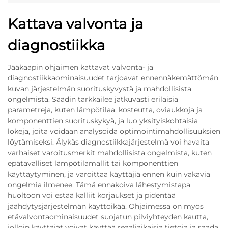
Kattava valvonta ja
diagnostiikka
Jääkaapin ohjaimen kattavat valvonta- ja
diagnostiikkaominaisuudet tarjoavat ennennäkemättömän
kuvan järjestelmän suorituskyvystä ja mahdollisista
ongelmista. Säädin tarkkailee jatkuvasti erilaisia
parametreja, kuten lämpötilaa, kosteutta, oviaukkoja ja
komponenttien suorituskykyä, ja luo yksityiskohtaisia
lokeja, joita voidaan analysoida optimointimahdollisuuksien
löytämiseksi. Älykäs diagnostiikkajärjestelmä voi havaita
varhaiset varoitusmerkit mahdollisista ongelmista, kuten
epätavalliset lämpötilamallit tai komponenttien
käyttäytyminen, ja varoittaa käyttäjiä ennen kuin vakavia
ongelmia ilmenee. Tämä ennakoiva lähestymistapa
huoltoon voi estää kalliit korjaukset ja pidentää
jäähdytysjärjestelmän käyttöikää. Ohjaimessa on myös
etävalvontaominaisuudet suojatun pilviyhteyden kautta,
jolloin käyttäjät voivat käyttää reaaliaikaisia tietoja ja saada