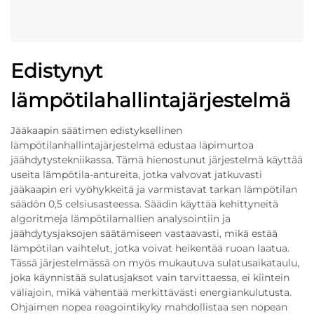
Edistynyt
lämpötilahallintajärjestelmä
Jääkaapin säätimen edistyksellinen
lämpötilanhallintajärjestelmä edustaa läpimurtoa
jäähdytystekniikassa. Tämä hienostunut järjestelmä käyttää
useita lämpötila-antureita, jotka valvovat jatkuvasti
jääkaapin eri vyöhykkeitä ja varmistavat tarkan lämpötilan
säädön 0,5 celsiusasteessa. Säädin käyttää kehittyneitä
algoritmeja lämpötilamallien analysointiin ja
jäähdytysjaksojen säätämiseen vastaavasti, mikä estää
lämpötilan vaihtelut, jotka voivat heikentää ruoan laatua.
Tässä järjestelmässä on myös mukautuva sulatusaikataulu,
joka käynnistää sulatusjaksot vain tarvittaessa, ei kiintein
väliajoin, mikä vähentää merkittävästi energiankulutusta.
Ohjaimen nopea reagointikyky mahdollistaa sen nopean