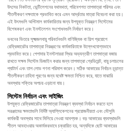
উৎসের নিকটতা, ভেন্টিলেশনের যথাযথতা, পরিবেশগত তাপমাত্রা পরিসর এবং
শীতলীকরণ দক্ষতাকে প্রভাবিত করে এমন আর্দ্রতার মাত্রা বিবেচনা করা হয়।
এই উৎসগুলি অপ্টিমাল কার্যকারিতার জন্য উপযুক্ত নিয়ন্ত্রণ সিস্টেমের
বিশেষকরণ এবং ইনস্টলেশন সংশোধনগুলি নির্ধারণ করে।
ভবনের ভিতরে সূক্ষ্মজলবায়ু পরিবর্তনগুলি বাণিজ্যিক বা শিল্প প্রয়োগে
রেফ্রিজারেটর তাপমাত্রা নিয়ন্ত্রণের কার্যকারিতাকে উল্লেখযোগ্যভাবে
প্রভাবিত করে। পেশাদার ইনস্টলাররা স্থির অভ্যন্তরীণ তাপমাত্রা বজায়
রাখতে সক্ষম সিস্টেম ডিজাইন করার জন্য তাপমাত্রা গ্রেডিয়েন্ট, বায়ু চলাচলের
প্যাটার্ন এবং তাপ লোড গণনা পরিমাপ করেন। সঠিক আকারের নির্বাচন চূড়ান্ত
শীতলীকরণ চাহিদা পূরণের জন্য যথেষ্ট ক্ষমতা নিশ্চিত করে, যাতে মাঝারি
অবস্থায় শক্তির অপচয় এড়ানো যায়।
সিস্টেম নির্বাচন এবং সাইজিং
উপযুক্ত রেফ্রিজারেটর তাপমাত্রা নিয়ন্ত্রণ ব্যবস্থা নির্বাচন করতে হলে
সরঞ্জামের ক্ষমতাগুলি নির্দিষ্ট অ্যাপ্লিকেশনের প্রয়োজনীয়তা এবং মৌসুমি
কার্যকরী অবস্থার সাথে মিলিয়ে নেওয়া আবশ্যক। বড় আকারের ব্যবস্থাগুলি
শীতল আবহাওয়ায় অকার্যকরভাবে চক্রায়িত হয়, অন্যদিকে ছোট আকারের