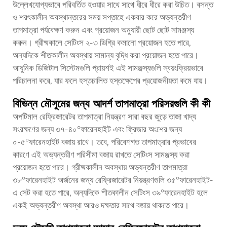
উল্লেখযোগ্যভাবে পরিবর্তিত হওয়ার সাথে সাথে ধীরে ধীরে করা উচিত। বসন্ত
ও শরৎকালীন অবস্থান্তরের সময় সপ্তাহে একবার করে অভ্যন্তরীণ
তাপমাত্রা পর্যবেক্ষণ করুন এবং প্রয়োজন অনুযায়ী ছোট ছোট সামঞ্জস্য
করুন। গ্রীষ্মকালে সেটিংস ২-৩ ডিগ্রি কমানো প্রয়োজন হতে পারে,
অন্যদিকে শীতকালীন অবস্থায় সামান্য বৃদ্ধি করা প্রয়োজন হতে পারে।
আধুনিক ডিজিটাল সিস্টেমগুলি প্রায়শই এই সামঞ্জস্যগুলি স্বয়ংক্রিয়ভাবে
পরিচালনা করে, যার ফলে হস্তচালিত হস্তক্ষেপের প্রয়োজনীয়তা কমে যায়।
বিভিন্ন মৌসুমের জন্য আদর্শ তাপমাত্রা পরিসরগুলি কী কী
অপটিমাল রেফ্রিজারেটর তাপমাত্রা নিয়ন্ত্রণ সারা বছর জুড়ে তাজা খাদ্য
সংরক্ষণের জন্য ৩৭-৪০°ফারেনহাইট এবং ফ্রিজার অংশের জন্য
০-৫°ফারেনহাইট বজায় রাখে। তবে, পরিবেশগত তাপমাত্রার প্রভাবের
কারণে এই অভ্যন্তরীণ পরিসীমা বজায় রাখতে সেটিংস সামঞ্জস্য করা
প্রয়োজন হতে পারে। গ্রীষ্মকালীন অবস্থায় অভ্যন্তরীণ তাপমাত্রা
৩৮°ফারেনহাইট অর্জনের জন্য রেফ্রিজারেটর নিয়ন্ত্রণগুলি ৩৫°ফারেনহাইট-
এ সেট করা হতে পারে, অন্যদিকে শীতকালীন সেটিংস ৩৯°ফারেনহাইট হলে
একই অভ্যন্তরীণ অবস্থা আরও দক্ষতার সাথে বজায় থাকতে পারে।