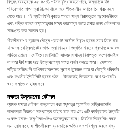
বিদ্যুৎ ব্যবহারকে ২৫-৪০% পর্যন্ত বৃদ্ধি করতে পারে, অন্যদিকে যদি
পরিবেশগত তাপমাত্রা ঠাণ্ডা থাকে তবে শীতকালীন অপারেশনে খরচ কমে
যেতে পারে। এই প্যাটার্নগুলি বুঝতে পারলে খাদ্য নিরাপত্তার প্রয়োজনীয়তা
এবং শক্তি দক্ষতা লক্ষ্যমাত্রার মধ্যে ভারসাম্য বজায় রাখার জন্য কৌশলগত
সামঞ্জস্য করা সম্ভব হয়।
শীতলীকরণের চূড়ান্ত মৌসুম প্রায়শই সর্বোচ্চ বিদ্যুৎ হারের সাথে মিলে যায়,
যা অদক্ষ রেফ্রিজারেটর তাপমাত্রা নিয়ন্ত্রণ পদ্ধতির খরচের প্রভাবকে আরও
বাড়িয়ে তোলে। সেটিংসে ছোটখাটো সামঞ্জস্য খাদ্য নিরাপত্তা কম্প্রোমাইজ
না করে দীর্ঘ সময় ধরে উল্লেখযোগ্য সঞ্চয় অর্জন করতে পারে। পেশাদার
শক্তি অডিটগুলি অপ্টিমাইজেশনের সুযোগ উন্মোচন করে যা মৌসুমি পরিবর্তন
এবং স্থানীয় ইউটিলিটি হারের গঠন—উভয়কেই বিবেচনায় রেখে অপারেটিং
খরচ কমাতে সাহায্য করে।
দক্ষতা উন্নয়নের কৌশল
ব্যাপক দক্ষতা কৌশল বাস্তবায়ন করা শুধুমাত্র প্রাথমিক রেফ্রিজারেটর
তাপমাত্রা নিয়ন্ত্রণ সামঞ্জস্যের বাইরে চলে যায় এবং এটি কার্যক্রমের উন্নতি
ও রক্ষণাবেক্ষণ অনুশীলনগুলিও অন্তর্ভুক্ত করে। নিয়মিত ডিফ্রস্টিং বরফ
জমা রোধ করে, যা শীতলীকরণ ব্যবস্থাকে অতিরিক্ত পরিশ্রম করতে বাধ্য