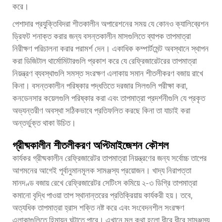
করে।
পেশাদার প্রযুক্তিবিদরা শীতকালীন অপারেশনের সময় যে কোনও ক্যালিব্রেশন
ড্রিফট শনাক্ত করার জন্য বসন্তকালীন মাসগুলিতে ব্যাপক তাপমাত্রা
নিরীক্ষণ পরিচালনা করার পরামর্শ দেন। একাধিক কম্পার্টমেন্ট অবস্থানে স্থাপন
করা ডিজিটাল থার্মোমিটারগুলি প্রকাশ করে যে রেফ্রিজারেটরের তাপমাত্রা
নিয়ন্ত্রণ ব্যবস্থাগুলি সমস্ত সংরক্ষণ এলাকায় সমান শীতলীকরণ বজায় রাখে
কিনা। বসন্তকালীন পরিষ্কার পদ্ধতিতে দরজার সিলগুলি পরীক্ষা করা,
কনডেনসার কয়েলগুলি পরিষ্কার করা এবং তাপমাত্রা প্রদর্শনীগুলি যে প্রকৃত
অভ্যন্তরীণ অবস্থা সঠিকভাবে প্রতিফলিত করছে কিনা তা যাচাই করা
অন্তর্ভুক্ত থাকা উচিত।
গ্রীষ্মকালীন শীতলীকরণ অপ্টিমাইজেশন কৌশল
কার্যকর গ্রীষ্মকালীন রেফ্রিজারেটর তাপমাত্রা নিয়ন্ত্রণের জন্য সর্বোচ্চ তাপের
আগমনের আগেই পূর্বানুমানমূলক সামঞ্জস্য প্রয়োজন। খাদ্য নিরাপত্তা
মানদণ্ড বজায় রেখে রেফ্রিজারেটর সেটিংস কমিয়ে ২-৩ ডিগ্রি তাপমাত্রা
কমানো বৃদ্ধি পাওয়া তাপ স্থানান্তরের প্রতিক্রিয়ায় কার্যকরী হয়। তবে,
অত্যধিক তাপমাত্রা হ্রাস শক্তি নষ্ট করে এবং সংবেদনশীল সংরক্ষণ
এলাকাগুলিতে হিমায়ন ঘটাতে পারে। এখানে মূল কথা হলো ধীরে ধীরে সামঞ্জস্য