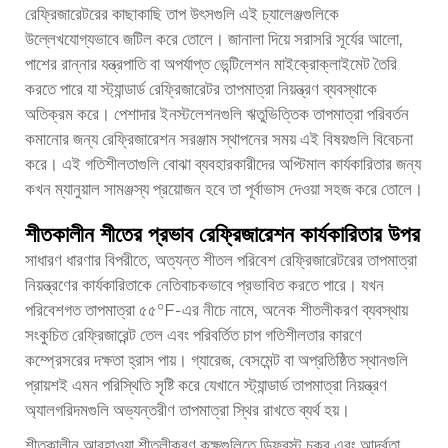
রেফ্রিজারেটরের কাছাকাছি তাপ উৎসগুলি এই চ্যালেঞ্জগুলিকে
উল্লেখযোগ্যভাবে জটিল করে তোলে। জানালা দিয়ে সরাসরি সূর্যের আলো,
পাশের রান্নার যন্ত্রপাতি বা অপর্যাপ্ত ভেন্টিলেশন মাইক্রোক্লাইমেট তৈরি
করতে পারে যা স্ট্যান্ডার্ড রেফ্রিজারেটর তাপমাত্রা নিয়ন্ত্রণ ব্যবস্থাকে
অতিক্রম করে। পেশাদার ইনস্টলেশনগুলি ঋতুভিত্তিক তাপমাত্রা পরিবর্তন
কমানোর জন্য রেফ্রিজারেশন সরঞ্জাম স্থাপনের সময় এই বিষয়গুলি বিবেচনা
করে। এই গতিশীলতাগুলি বোঝা ব্যবহারকারীদের অপ্টিমাল কার্যকারিতার জন্য
কখন ম্যানুয়াল সামঞ্জস্য প্রয়োজন হবে তা পূর্বাভাস দেওয়া সহজ করে তোলে।
শীতকালীন শীতের প্রভাব রেফ্রিজারেশন কার্যকারিতার উপর
সাধারণ ধারণার বিপরীতে, অত্যন্ত শীতল পরিবেশ রেফ্রিজারেটরের তাপমাত্রা
নিয়ন্ত্রণের কার্যকারিতাকে নেতিবাচকভাবে প্রভাবিত করতে পারে। যখন
পরিবেশগত তাপমাত্রা ৫৫°F-এর নীচে নামে, অনেক শীতলীকরণ ব্যবস্থায়
সংকুচিত রেফ্রিজারেন্ট তেল এবং পরিবর্তিত চাপ গতিশীলতার কারণে
কম্প্রেসরের দক্ষতা হ্রাস পায়। গ্যারেজ, বেসমেন্ট বা অপ্রতিষ্ঠিত স্থানগুলি
প্রায়শই এমন পরিস্থিতি সৃষ্টি করে যেখানে স্ট্যান্ডার্ড তাপমাত্রা নিয়ন্ত্রণ
অ্যালগরিদমগুলি অভ্যন্তরীণ তাপমাত্রা স্থির রাখতে ব্যর্থ হয়।
শীতকালীন আবহাওয়া শীতলীকরণ কক্ষগুলিতে ডিফ্রস্ট চক্র এবং আর্দ্রতা