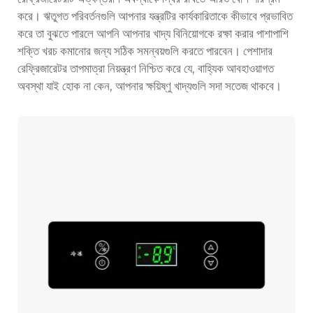
করে। ঋতুগত পরিবর্তনগুলি আপনার যন্ত্রটির কার্যকারিতাকে কীভাবে প্রভাবিত
করে তা বুঝতে পারলে আপনি আপনার খাদ্য বিনিয়োগকে রক্ষা করার পাশাপাশি
শক্তি খরচ কমানোর জন্য সঠিক সমন্বয়গুলি করতে পারবেন। পেশাদার
রেফ্রিজারেটর তাপমাত্রা নিয়ন্ত্রণ নিশ্চিত করে যে, বাহ্যিক আবহাওয়াগত
অবস্থা যাই হোক না কেন, আপনার ক্ষয়িষ্ণু খাদ্যগুলি সদা সতেজ থাকবে।