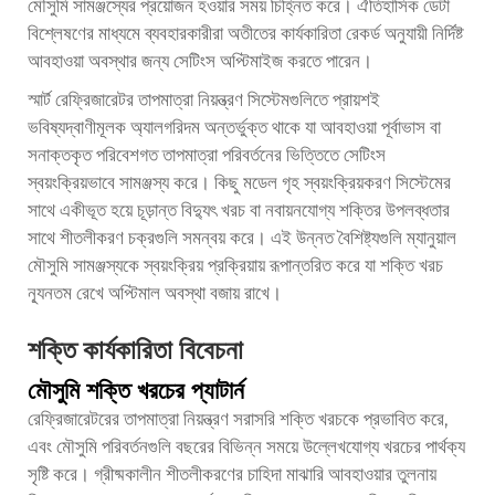
মৌসুমি সামঞ্জস্যের প্রয়োজন হওয়ার সময় চিহ্নিত করে। ঐতিহাসিক ডেটা
বিশ্লেষণের মাধ্যমে ব্যবহারকারীরা অতীতের কার্যকারিতা রেকর্ড অনুযায়ী নির্দিষ্ট
আবহাওয়া অবস্থার জন্য সেটিংস অপ্টিমাইজ করতে পারেন।
স্মার্ট রেফ্রিজারেটর তাপমাত্রা নিয়ন্ত্রণ সিস্টেমগুলিতে প্রায়শই
ভবিষ্যদ্বাণীমূলক অ্যালগরিদম অন্তর্ভুক্ত থাকে যা আবহাওয়া পূর্বাভাস বা
সনাক্তকৃত পরিবেশগত তাপমাত্রা পরিবর্তনের ভিত্তিতে সেটিংস
স্বয়ংক্রিয়ভাবে সামঞ্জস্য করে। কিছু মডেল গৃহ স্বয়ংক্রিয়করণ সিস্টেমের
সাথে একীভূত হয়ে চূড়ান্ত বিদ্যুৎ খরচ বা নবায়নযোগ্য শক্তির উপলব্ধতার
সাথে শীতলীকরণ চক্রগুলি সমন্বয় করে। এই উন্নত বৈশিষ্ট্যগুলি ম্যানুয়াল
মৌসুমি সামঞ্জস্যকে স্বয়ংক্রিয় প্রক্রিয়ায় রূপান্তরিত করে যা শক্তি খরচ
ন্যূনতম রেখে অপ্টিমাল অবস্থা বজায় রাখে।
শক্তি কার্যকারিতা বিবেচনা
মৌসুমি শক্তি খরচের প্যাটার্ন
রেফ্রিজারেটরের তাপমাত্রা নিয়ন্ত্রণ সরাসরি শক্তি খরচকে প্রভাবিত করে,
এবং মৌসুমি পরিবর্তনগুলি বছরের বিভিন্ন সময়ে উল্লেখযোগ্য খরচের পার্থক্য
সৃষ্টি করে। গ্রীষ্মকালীন শীতলীকরণের চাহিদা মাঝারি আবহাওয়ার তুলনায়