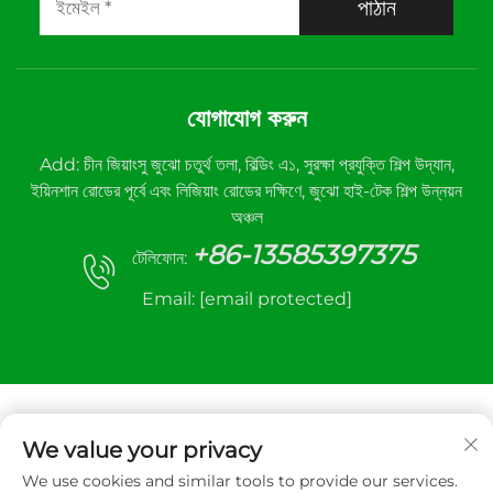
পাঠান
যোগাযোগ করুন
Add: চীন জিয়াংসু জুঝো চতুর্থ তলা, বিল্ডিং এ১, সুরক্ষা প্রযুক্তি শিল্প উদ্যান,
ইয়িনশান রোডের পূর্বে এবং লিজিয়াং রোডের দক্ষিণে, জুঝো হাই-টেক শিল্প উন্নয়ন
অঞ্চল
+86-13585397375
টেলিফোন:
Email:
[email protected]
We value your privacy
We use cookies and similar tools to provide our services.
কপিরাইট © 2026 সুজো সানহে অটোমেটিক কন্ট্রোল ইকুইপমেন্ট