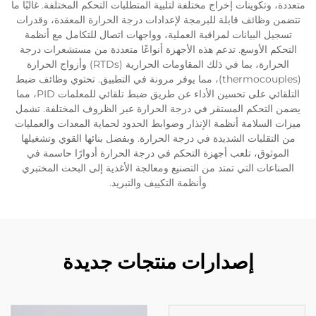
متعددة، وتكوينات إخراج مختلفة لتلبية المتطلبات التحكم المختلفة. غالبًا ما
تتضمن وظائف قابلة للبرمجة لإعدادات درجة الحرارة المعقدة، وقدرات
تسجيل البيانات لمراقبة العملية، وواجهات اتصال للتكامل مع أنظمة
التحكم الأوسع. تدعم هذه الأجهزة أنواعًا متعددة من مستشعرات درجة
الحرارة، بما في ذلك المقاومات الحرارية (RTDs) وأزواج الحرارة
(thermocouples)، مما يوفر مرونة في التطبيق. تحتوي وظائف ضبط
التلقائي على تحسين الأداء عن طريق ضبط تلقائي للمعلمات PID، مما
يضمن التحكم المستقر في درجة الحرارة عبر الظروف المختلفة. تشمل
ميزات السلامة أنظمة الإنذار وضوابط الحدود لحماية المعدات والعمليات
من التقلبات الشديدة في درجة الحرارة. وبفضل بنائها القوي وتشغيلها
الموثوق، تلعب أجهزة التحكم في درجة الحرارة أدوارًا حاسمة في
الصناعات التي تمتد من التصنيع ومعالجة الأغذية إلى البحث المختبري
وأنظمة التكييف والتبريد.
إصدارات منتجات جديدة