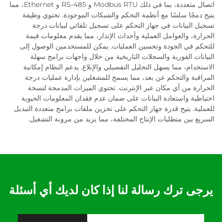
اتصال متعددة، بما في ذلك Modbus RTU و RS-485 و Ethernet، مما
يتيح دمجًا سلسًا مع أنظمة التحكم والشبكات الموجودة. تحتوي وظيفة
تسجيل البيانات في جهاز التحكم على تسجيل تلقائي لبيانات درجة
الحرارة، والعوامل العملية وأحداث الإنذار، مما يقدم معلومات قيمة
للتحكم في الجودة وتحسين العمليات. يمكن للمستخدمين الوصول إلى
البيانات الفورية والسجلات التاريخية من خلال واجهات برامج سهلة
الاستخدام، مما يسهل التحليل التفصيلي والإبلاغ. يدعم النظام إمكانية
المراقبة والتحكم عن بعد، مما يسمح للمشغلين بإدارة عمليات درجة
الحرارة من أي مكان عبر الإنترنت. تحتوي الميزات المدمجة لنسخة
احتياطية واستعادة البيانات على ضمان عدم فقدان المعلومات الحيوية
للعملية. يتيح قدرة جهاز التحكم على تخزين ملفات برامج متعددة التبديل
السريع بين متطلبات الإنتاج المختلفة، مما يزيد من مرونة التشغيل.
يرجى ترك رسالة لنا إذا كان لديك أي أسئلة