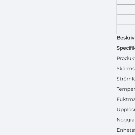
Beskriv
Specifi
Produk
Skärms
Strömfö
Tempera
Fuktmät
Upplösn
Noggra
Enhetsf