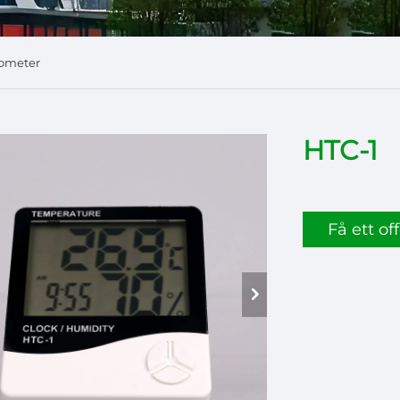
mometer
HTC-1
Få ett off