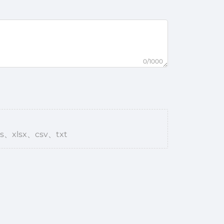
0/1000
s、xlsx、csv、txt