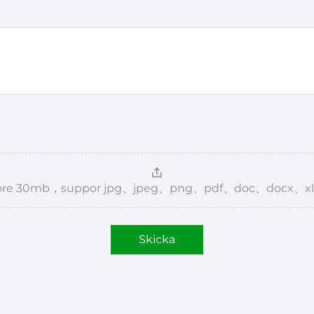
，more 30mb，suppor jpg、jpeg、png、pdf、doc、docx、xl
Skicka