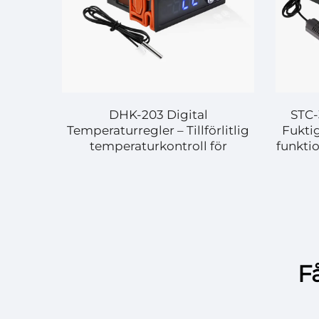
DHK-203 Digital
STC-
ncerad
Temperaturregler – Tillförlitlig
Fukti
temperaturkontroll för
funkti
ng
universella tillämpningar
Få