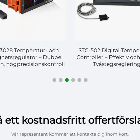
3028 Temperatur- och
STC-502 Digital Tempe
ghetsregulator – Dubbel
Controller – Effektiv och
on, högprecisionskontroll
Tvåstegsreglerin
 ett kostnadsfritt offertförs
Vår representant kommer att kontakta dig inom kort.