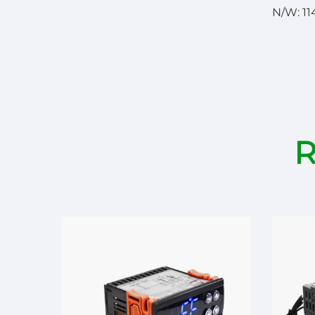
N/W: 11
R