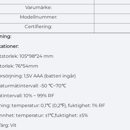
Varumärke:
Modellnummer:
Certifiering:
ning:
kationer:
tstorlek: 105*98*24 mm
torlek: 76*54mm
rsörjning: 1,5V AAA (batteri ingår)
turmätintervall: -50
℃
~70
℃
intervall: 10% ~ 99% RF
ing: temperatur: 0,1℃ (0,2℉), fuktighet: 1% RF
nnhet: temperatur:
±1℃
,fuktighet: ±5%
ärg: Vit