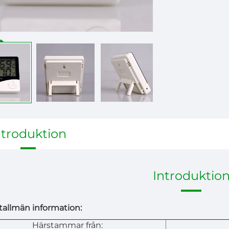
ntroduktion
Introduktio
allmän information:
Härstammar från: