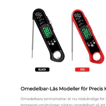
Omedelbar-Läs Modeller för Precis
Omedelbara termometrar är nu nödvändiga för al
temperaturmätningar nästan omedelbart så att k