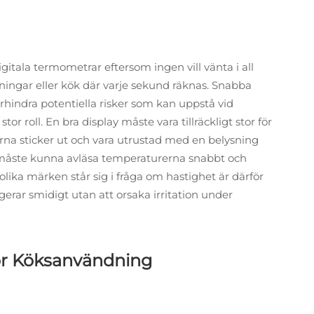
digitala termometrar eftersom ingen vill vänta i all
gningar eller kök där varje sekund räknas. Snabba
 förhindra potentiella risker som kan uppstå vid
or roll. En bra display måste vara tillräckligt stor för
iffrorna sticker ut och vara utrustad med en belysning
 måste kunna avläsa temperaturerna snabbt och
 olika märken står sig i fråga om hastighet är därför
erar smidigt utan att orsaka irritation under
ör Köksanvändning