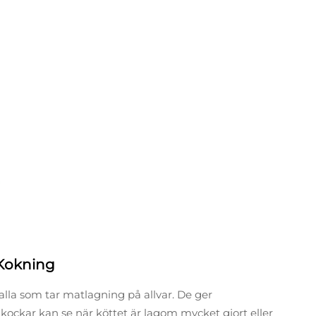
 Kokning
la som tar matlagning på allvar. De ger
ockar kan se när köttet är lagom mycket gjort eller