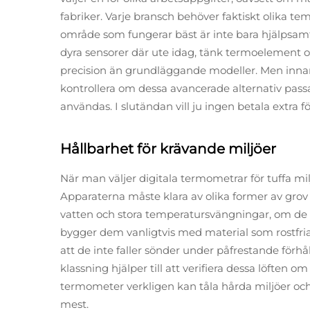
fabriker. Varje bransch behöver faktiskt olika tem
område som fungerar bäst är inte bara hjälpsamt 
dyra sensorer där ute idag, tänk termoelement 
precision än grundläggande modeller. Men inna
kontrollera om dessa avancerade alternativ pas
användas. I slutändan vill ju ingen betala extra fö
Hållbarhet för krävande miljöer
När man väljer digitala termometrar för tuffa milj
Apparaterna måste klara av olika former av grov
vatten och stora temperatursvängningar, om de ska
bygger dem vanligtvis med material som rostfria st
att de inte faller sönder under påfrestande förhå
klassning hjälper till att verifiera dessa löften 
termometer verkligen kan tåla hårda miljöer oc
mest.