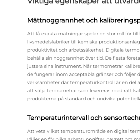
Viktiga egenskaper att utvärd
Mättnoggrannhet och kalibreringsp
Att få exakta mätningar spelar en stor roll för til
livsmedelsfabriker till kemiska produktionsanlä
produktivitet och arbetssäkerhet. Digitala ter
behålla sin noggrannhet över tid. De flesta företa
justera sina instrument. När termometrar kalibre
de fungerar inom acceptabla gränser och följer 
verksamheter där temperaturkontroll är en del av
att välja termometrar som levereras med rätt kali
produkterna på standard och undvika potentiella 
Temperaturintervall och sensortech
Att veta vilket temperaturområde en digital ter
väljer en för olika arbetsuppgifter, oavsett om 