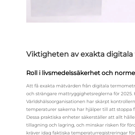
Viktigheten av exakta digital
Roll i livsmedelssäkerhet och norm
Att få exakta mätvärden från digitala termometrar 
och strängare mattryggighetsreglerna för 202
Världshälsoorganisationen har skärpt kontrollerna
temperaturer sakerna har hjälper till att stoppa fa
Dessa praktiska enheter säkerställer att allt h
tillagning och lagring, och minskar risken för fö
kräver idag faktiska temperaturregistreringar för 