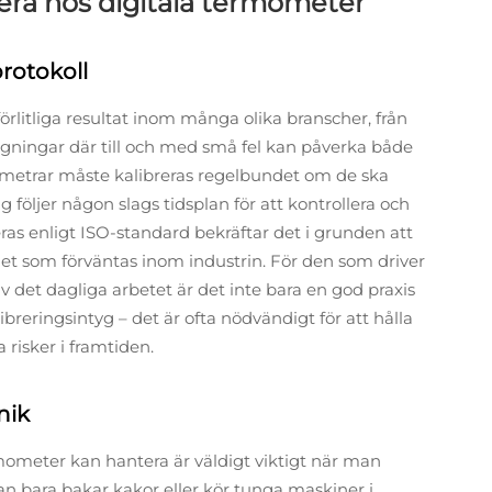
era hos digitala termometer
rotokoll
lförlitliga resultat inom många olika branscher, från
ggningar där till och med små fel kan påverka både
mometrar måste kalibreras regelbundet om de ska
g följer någon slags tidsplan för att kontrollera och
ras enligt ISO-standard bekräftar det i grunden att
det som förväntas inom industrin. För den som driver
 det dagliga arbetet är det inte bara en god praxis
breringsintyg – det är ofta nödvändigt för att hålla
risker i framtiden.
nik
mometer kan hantera är väldigt viktigt när man
man bara bakar kakor eller kör tunga maskiner i