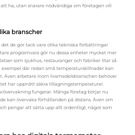
a att ha, utan snarare nödvändiga om företagen vill
lika branscher
det de gör tack vare olika tekniska förbättringar
artare programvara gör nu dessa enheter mycket mer
platser som sjukhus, restauranger och fabriker litar så
 exempel där redan små temperaturskillnader kan
ltat. Även arbetare inom livsmedelsbranschen behöver
öttet har uppnått säkra tillagningstemperaturer.
urövervakning fungerar. Många företag börjar nu
t de kan övervaka förhållanden på distans. Även om
d och pengar att sätta upp allt ordentligt, något som