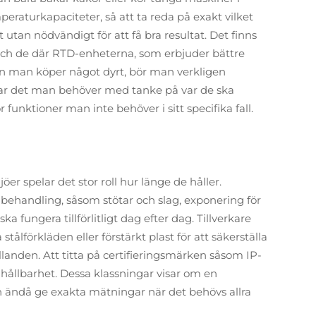
peraturkapaciteter, så att ta reda på exakt vilket
utan nödvändigt för att få bra resultat. Det finns
och de där RTD-enheterna, som erbjuder bättre
n man köper något dyrt, bör man verkligen
sar det man behöver med tanke på var de ska
r funktioner man inte behöver i sitt specifika fall.
öer spelar det stor roll hur länge de håller.
 behandling, såsom stötar och slag, exponering för
 fungera tillförlitligt dag efter dag. Tillverkare
ålförkläden eller förstärkt plast för att säkerställa
llanden. Att titta på certifieringsmärken såsom IP-
om hållbarhet. Dessa klassningar visar om en
h ändå ge exakta mätningar när det behövs allra