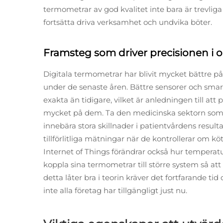
termometrar av god kvalitet inte bara är trevlig
fortsätta driva verksamhet och undvika böter.
Framsteg som driver precisionen i o
Digitala termometrar har blivit mycket bättre på 
under de senaste åren. Bättre sensorer och sm
exakta än tidigare, vilket är anledningen till att 
mycket på dem. Ta den medicinska sektorn som
innebära stora skillnader i patientvårdens resu
tillförlitliga mätningar när de kontrollerar om k
Internet of Things förändrar också hur temperat
koppla sina termometrar till större system så at
detta låter bra i teorin kräver det fortfarande ti
inte alla företag har tillgängligt just nu.