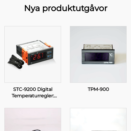
Nya produktutgåvor
STC-9200 Digital
TPM-900
Temperaturregler:
Avancerad, flerstadig
temperaturkontroll för
industriella och
kommersiella
tillämpningar