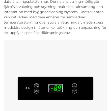
datalänsningsplattformar. Denna anslutning möjliggör
fjärrövervakning och styrning, realtidsdatainsamling och
integration med byggnadsledningssystem. Kontrollanten
kan nätverkas med flera enheter för samordnad
temperaturstyrning över stora anläggningar, medan dess
modulära design tillåter enkel utökning och anpassning för
att uppfylla specifika tillämpningskrav.