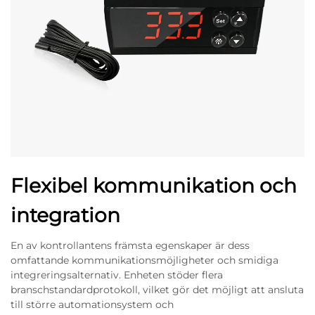
Flexibel kommunikation och
integration
En av kontrollantens främsta egenskaper är dess
omfattande kommunikationsmöjligheter och smidiga
integreringsalternativ. Enheten stöder flera
branschstandardprotokoll, vilket gör det möjligt att ansluta
till större automationsystem och