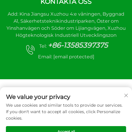
KONTAKTA OSS
Add: Kina Jiangsu Xuzhou 4:e våningen, Byggnad
A1, Säkerhetsteknikindustriparken, Öster om
Yinshanvägen och Söder om Lijiangvägen, Xuzhou
Högteknologisk Industriell Utvecklingszon
+86-13585397375
Tel:
Email:
[email protected]
We value your privacy
We use cookies and similar tools to provide our services.
Upphovsrätt © 2025 Xuzhou sanhe automatic
If you don't want to accept all cookies, click Personalize
control equipment Co.,LTD. All rätt reserverad
cookies.
Integritetspolicy
Accept all