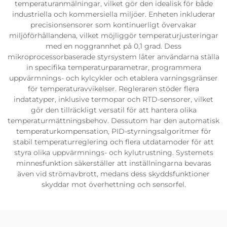
temperaturanmälningar, vilket gör den idealisk för både
industriella och kommersiella miljöer. Enheten inkluderar
precisionsensorer som kontinuerligt övervakar
miljöförhållandena, vilket möjliggör temperaturjusteringar
med en noggrannhet på 0,1 grad. Dess
mikroprocessorbaserade styrsystem låter användarna ställa
in specifika temperaturparametrar, programmera
uppvärmnings- och kylcykler och etablera varningsgränser
för temperaturavvikelser. Regleraren stöder flera
indatatyper, inklusive termopar och RTD-sensorer, vilket
gör den tillräckligt versatil för att hantera olika
temperaturmättningsbehov. Dessutom har den automatisk
temperaturkompensation, PID-styrningsalgoritmer för
stabil temperaturreglering och flera utdatamoder för att
styra olika uppvärmnings- och kylutrustning. Systemets
minnesfunktion säkerställer att inställningarna bevaras
även vid strömavbrott, medans dess skyddsfunktioner
skyddar mot överhettning och sensorfel.