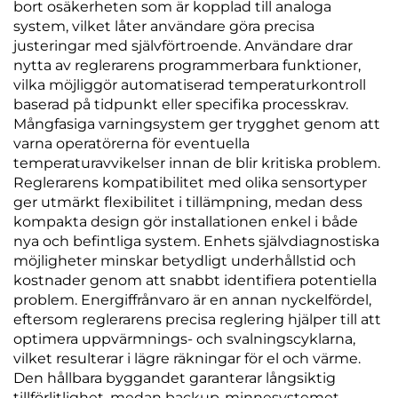
bort osäkerheten som är kopplad till analoga
system, vilket låter användare göra precisa
justeringar med självförtroende. Användare drar
nytta av reglerarens programmerbara funktioner,
vilka möjliggör automatiserad temperaturkontroll
baserad på tidpunkt eller specifika processkrav.
Mångfasiga varningsystem ger trygghet genom att
varna operatörerna för eventuella
temperaturavvikelser innan de blir kritiska problem.
Reglerarens kompatibilitet med olika sensortyper
ger utmärkt flexibilitet i tillämpning, medan dess
kompakta design gör installationen enkel i både
nya och befintliga system. Enhets självdiagnostiska
möjligheter minskar betydligt underhållstid och
kostnader genom att snabbt identifiera potentiella
problem. Energiffrånvaro är en annan nyckelfördel,
eftersom reglerarens precisa reglering hjälper till att
optimera uppvärmnings- och svalningscyklarna,
vilket resulterar i lägre räkningar för el och värme.
Den hållbara byggandet garanterar långsiktig
tillförlitlighet, medan backup-minnesystemet