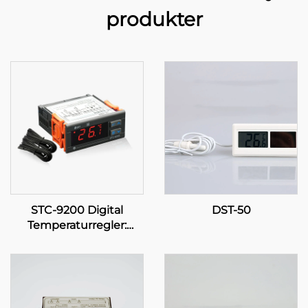
produkter
STC-9200 Digital
DST-50
Temperaturregler:
Avancerad, flerstadig
temperaturkontroll för
industriella och
kommersiella
tillämpningar