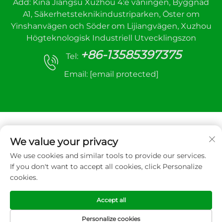
Add: Kina Jiangsu Xuzhou 4:e våningen, Byggnad
A1, Säkerhetsteknikindustriparken, Öster om
Yinshanvägen och Söder om Lijiangvägen, Xuzhou
Högteknologisk Industriell Utvecklingszon
+86-13585397375
Tel:
Email:
[email protected]
We value your privacy
We use cookies and similar tools to provide our services.
Upphovsrätt © 2025 Xuzhou sanhe automatic
If you don't want to accept all cookies, click Personalize
control equipment Co.,LTD. All rätt reserverad
cookies.
Integritetspolicy
Accept all
Personalize cookies