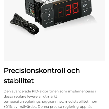
Precisionskontroll och
stabilitet
Den avancerade PID-algoritmen som implementeras i
dessa reglare levererar utmärkt
temperaturregleringsnoggrannhet, med stabilitet inom
±0,1% av målvärdet. Denna precisa reglering uppnås