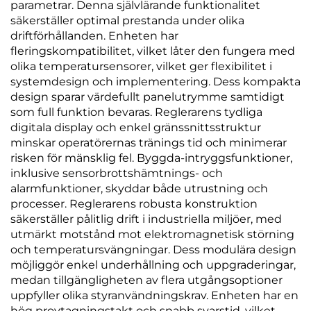
parametrar. Denna självlärande funktionalitet
säkerställer optimal prestanda under olika
driftförhållanden. Enheten har
fleringskompatibilitet, vilket låter den fungera med
olika temperatursensorer, vilket ger flexibilitet i
systemdesign och implementering. Dess kompakta
design sparar värdefullt panelutrymme samtidigt
som full funktion bevaras. Reglerarens tydliga
digitala display och enkel gränssnittsstruktur
minskar operatörernas tränings tid och minimerar
risken för mänsklig fel. Byggda-intryggsfunktioner,
inklusive sensorbrottshämtnings- och
alarmfunktioner, skyddar både utrustning och
processer. Reglerarens robusta konstruktion
säkerställer pålitlig drift i industriella miljöer, med
utmärkt motstånd mot elektromagnetisk störning
och temperatursvängningar. Dess modulära design
möjliggör enkel underhållning och uppgraderingar,
medan tillgängligheten av flera utgångsoptioner
uppfyller olika styranvändningskrav. Enheten har en
hög provtagningstakt och snabb svarstid, vilket