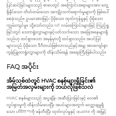
ပြင်ဆင်ခြင်းများသည် စာပေတွင် အကြောင်းအရာများအား တွေ့
ရှိနိုင်သော တိတ်တမ်းသော အကျိုးသက်ရောက်မှုများကို ဖြစ်ပေါ်
စေခဲ့သည်။ ဥပမာအားဖြင့်၊ ပိုမိုသော ထုတ်ကုန်မှုနှင့် ပိုမိုသော
ကျွမ်းကျင်မှု။ သို့သော်လည်း၊ IoT လမ်းကြောင်းများဖြင့် ကြည့်ရှု
ခြင်းတွင် ဒေတာရှုံးလွှာများနှင့်ပတ်သက်သော အခြေအနေများရှိ
သည်ဟု ထင်ရှားသော အမှန်မှာလို့ ထင်ရှားသည်။ အပင်ပြင်
များသည် ပိုမိုသော ဒီဂီတယ်ဖြစ်လာသည်နှင့်အမျှ အားကျော်စွာ
ကွန်ပြူတာရှုံးလွှာများကို ထိန်းသိမ်းရန် အရေးကြီးဖြစ်ပါသည်။
FAQ အပိုင်း
အိမ်သစ်ထဲတွင် HVAC စနစ်များရှိခြင်း၏
အမြတ်အလှမ်းများကို ဘယ်လိုဖြစ်သလဲ
HVAC စနစ်များသည် အပူချိန်၊ အဆီးပြားခြင်းနှင့် လေ၏
လှုပ်ရှားမှုကို ထိန်းသိမ်းပေးပြီး အပင်များအတွက် လျှော့ချမှုရှိ
သော ပরিবেশကို ဖန်တီးပြီး ထုတ်လုပ်မှုနှင့် qualité ကို အမြှင့်