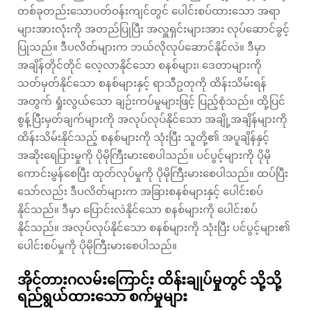
တစ်ခုတည်းသောပတ်ဝန်းကျင်တွင် ပေါင်းစပ်ထားသော အရာ
များအားလုံးကို အတည်ပြုပြီး အလှူရှင်းများအား လုပ်ဆောင်ခွင့်
ပြုသည်။ ဒီပလိတ်များက ဘယ်လိုလုပ်ဆောင်နိုင်လဲ။ ဒီမှာ
အချိန်တိုင်တိုင် လေ့လာနိုင်သော စနစ်များ၊ ဒေတာများကို
သတ်မှတ်နိုင်သော စနစ်များနှင့် ရာသီဥတုကို ထိန်းသိမ်းရန်
အတွက် ရှုံးလွယ်သော ချဉ်းကပ်မှုများဖြင့် ပြည့်စုံသည်။ ထို့ပြင်
စွန့်ပြီးမှတ်ချက်များကို အလုပ်လုပ်နိုင်သော အချို့အချိန်များကို
ထိန်းသိမ်းနိုင်သည့် စနစ်များကို သုံးပြီး သူတို့၏ အပူချိန်နှင့်
အဆိုးရေပြားမှုကို ပိုမိုကြီးမားစေပါသည်။ ပင်ပွင့်များကို ပိုမို
ကောင်းမွန်စေပြီး ထုတ်လုပ်မှုကို ပိုမိုကြီးမားစေပါသည်။ ထပ်ပြီး
သော်လည်း ဒီပလိတ်များက အခြားစနစ်များနှင့် ပေါင်းစပ်
နိုင်သည်။ ဒီမှာ ပြောင်းလဲနိုင်သော စနစ်များကို ပေါင်းစပ်
နိုင်သည်။ အလုပ်လုပ်နိုင်သော စနစ်များကို သုံးပြီး ပင်ပွင့်များ၏
ပေါင်းစပ်မှုကို ပိုမိုကြီးမားစေပါသည်။
အိုင်တားဂလမ်းကြောင်း ထိန်းချုပ်မှုတွင် သို့သို့
ရည်ရွယ်ထားသော စက်မှုများ