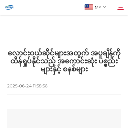
MY
ငါတို့အကြောင်း
ရှာဖွေမှု
လောင်းဝယ်ဆိုင်များအတွက် အပူချိန်ကို
ပစ္စည်းများ
ထိန်ရှုပ်နိုင်သည့် အကောင်းဆုံး ပစ္စည်း
များနှင့် စနစ်များ
အီးမေးလ်ဖြင့် ဆက်သွယ်ပါ
2025-06-24 11:58:56