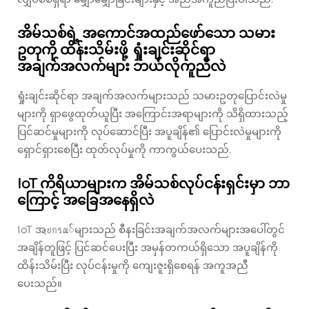
အိမ်သစ်ရဲ့ အကောင်အထည်ဖော်သော သမား
ဥတုကို ထိန်းသိမ်းဖို့ ရှုံးချင်းဆိုင်ရာ
အချက်အလက်များ ဘယ်လိုကူညီလဲ
ရှုံးချင်းဆိုင်ရာ အချက်အလက်များသည် သမားဥတုပြောင်းလဲမှု
များကို ရှာဖွေထုတ်ယူပြီး အကြောင်းအရာများကို သိရှိထားသည့်
ပြင်ဆင်မှုများကို လုပ်ဆောင်ပြီး အပူချိန်၏ ပြောင်းလဲမှုများကို
ရှောင်ရှားစေပြီး ထုတ်လုပ်မှုကို ကာကွယ်ပေးသည်.
IoT ကိရိယာများက အိမ်သစ်လုပ်ငန်းရှင်းမှာ ဘာ
ကြောင့် အခြေအနေရှိလဲ
IoT အุปกรณ်များသည် စီနးခြင်းအချက်အလက်များအပေါ်တွင်
အချိန်တူဖြင့် ပြင်ဆင်ပေးပြီး အမှန်တကယ်ရှိသော အပူချိန်ကို
ထိန်းသိမ်းပြီး လုပ်ငန်းမှုကို ကျေးဇူးရှိစေရန် အကူအညီ
ပေးသည်။