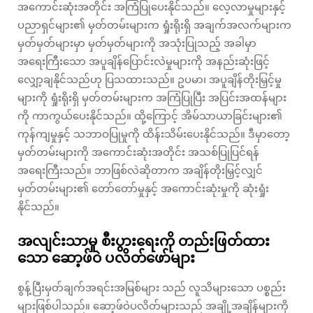
အကောင်းဆုံးအတိုင်း အကြံပြုပေးနိုင်သည်။ လေ့လာမှုများနှင့်
ပညာရှင်များ၏ မှတ်တမ်းများက ရှုံးရိုးရှိ အချက်အလက်များက
မှတ်မှတ်များမှာ မှတ်မှတ်များကို အသုံးပြုသည့် အခါမှာ
အရေးကြီးသော အပူချိန်ပြောင်းလဲမှုများကို အနည်းဆုံးဖြင့်
လျှော့ချနိုင်သည်ဟု ပြသထားသည်။ ဥပမာ၊ အပူချိန်တိုးမြှင့်မှု
များကို ရှုံးရိုးရှိ မှတ်တမ်းများက အကြံပြုပြီး အပြင်းအထန်များ
ကို ကာကွယ်ပေးနိုင်သည်။ ထို့ကြောင့် အိမ်သာယာခြင်းများ၏
ကုန်ကျမှုနှင့် သဘာဝပြုမှုကို ထိန်းသိမ်းပေးနိုင်သည်။ ဒီမှာတော့
မှတ်တမ်းများကို အကောင်းဆုံးအတိုင်း အသစ်ပြုပြင်ရန်
အရေးကြီးသည်။ ဘာဖြစ်လဲဆိုတာက အချိန်တိုးမြှင့်လျှင်
မှတ်တမ်းများ၏ တော်တော်မှုနှင့် အကောင်းဆုံးမှုကို ဆုံးရှုံး
နိုင်သည်။
အလျင်းသာမှု စီးပွားရေးကို တည်းဖြတ်ထား
သော ဆော့ဖ်ဝဲ ပလိတ်ဖော်များ
စွန့်ပြီးမှတ်ချက်အရင်းအမြစ်များ သည် လူသိများသော ပစ္စည်း
များဖြစ်ပါသည်။ ဆော့ဖ်ဝဲပလိတ်များသည် အချို့အချိန်များကို