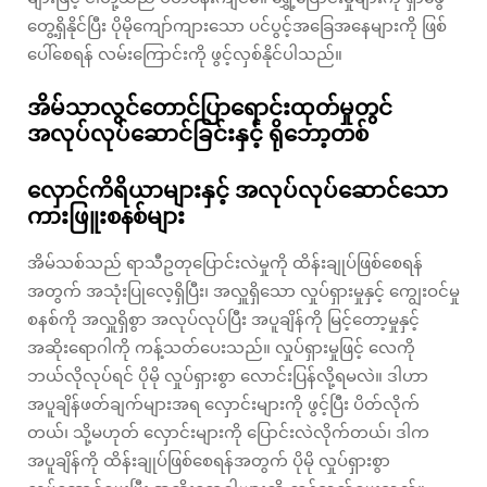
တွေ့ရှိနိုင်ပြီး ပိုမိုကျော်ကျားသော ပင်ပွင့်အခြေအနေများကို ဖြစ်
ပေါ်စေရန် လမ်းကြောင်းကို ဖွင့်လှစ်နိုင်ပါသည်။
အိမ်သာလွင်တောင်ပြာရောင်းထုတ်မှုတွင်
အလုပ်လုပ်ဆောင်ခြင်းနှင့် ရိုဘော့တစ်
လှောင်ကိရိယာများနှင့် အလုပ်လုပ်ဆောင်သော
ကားဖြူးစနစ်များ
အိမ်သစ်သည် ရာသီဥတုပြောင်းလဲမှုကို ထိန်းချုပ်ဖြစ်စေရန်
အတွက် အသုံးပြုလေ့ရှိပြီး၊ အလှူရှိသော လှုပ်ရှားမှုနှင့် ကျွေးဝင်မှု
စနစ်ကို အလှူရှိစွာ အလုပ်လုပ်ပြီး အပူချိန်ကို မြင့်တော့မှုနှင့်
အဆိုးရောဂါကို ကန့်သတ်ပေးသည်။ လှုပ်ရှားမှုဖြင့် လေကို
ဘယ်လိုလုပ်ရင် ပိုမို လှုပ်ရှားစွာ လောင်းပြန်လို့ရမလဲ။ ဒါဟာ
အပူချိန်ဖတ်ချက်များအရ လှောင်းများကို ဖွင့်ပြီး ပိတ်လိုက်
တယ်၊ သို့မဟုတ် လှောင်းများကို ပြောင်းလဲလိုက်တယ်၊ ဒါက
အပူချိန်ကို ထိန်းချုပ်ဖြစ်စေရန်အတွက် ပိုမို လှုပ်ရှားစွာ