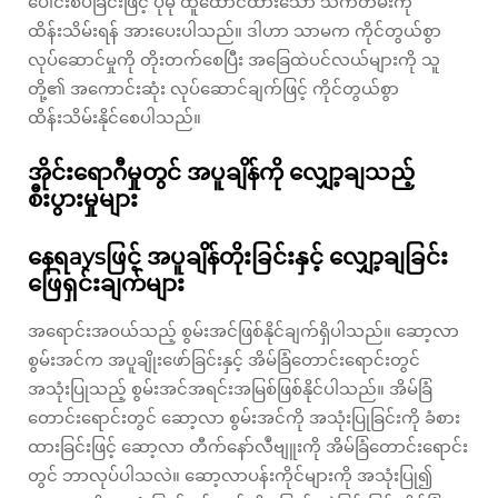
ပေါင်းစပ်ခြင်းဖြင့် ပိုမို ထူထောင်ထားသော သက်တမ်းကို
ထိန်းသိမ်းရန် အားပေးပါသည်။ ဒါဟာ သာမက ကိုင်တွယ်စွာ
လုပ်ဆောင်မှုကို တိုးတက်စေပြီး အခြေထဲပင်လယ်များကို သူ
တို့၏ အကောင်းဆုံး လုပ်ဆောင်ချက်ဖြင့် ကိုင်တွယ်စွာ
ထိန်းသိမ်းနိုင်စေပါသည်။
အိုင်းရောဂီမှုတွင် အပူချိန်ကို လျှော့ချသည့်
စီးပွားမှုများ
နေရaysဖြင့် အပူချိန်တိုးခြင်းနှင့် လျှော့ချခြင်း
ဖြေရှင်းချက်များ
အရောင်းအဝယ်သည့် စွမ်းအင်ဖြစ်နိုင်ချက်ရှိပါသည်။ ဆော့လာ
စွမ်းအင်က အပူချိုးဖော်ခြင်းနှင့် အိမ်ခြံတောင်းရောင်းတွင်
အသုံးပြုသည့် စွမ်းအင်အရင်းအမြစ်ဖြစ်နိုင်ပါသည်။ အိမ်ခြံ
တောင်းရောင်းတွင် ဆော့လာ စွမ်းအင်ကို အသုံးပြုခြင်းကို ခံစား
ထားခြင်းဖြင့် ဆော့လာ တီက်နော်လဳဗျူးကို အိမ်ခြံတောင်းရောင်း
တွင် ဘာလုပ်ပါသလဲ။ ဆော့လာပန်းကိုင်များကို အသုံးပြု၍