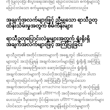
ကို ပြုလုပ်ပြီး စီးပွားရေးအားဖြင့် ပြောင်းလဲသော စက်ရုံများသို့
ပြောင်းလဲသော စက်မှုရေးများကို ပေါင်းစပ်ထားသည်။
အချက်အလက်များဖြင့် ညီမျှသော ရာသီဥတု
ထိန်းသိမ်းမှုအတွက် စီမံကိန်းများ
ရာသီဥတုပြောင်းလဲမှုများအတွက် ရှုံးရိုးရှိ
အချက်အလက်များဖြင့် အကြံပြုခြင်း
ရာသီဥတု၏ အတိုင်းအတာများကို အရှေ့တွင် အိမ်သာယာခြင်း
များတွင် အသုံးပြုရန် အချက်အလက်များဖြင့် ရှုံးရိုးရှိ အကြံပြု
ခြင်းသည် အရေးကြီးသော ဆော့ဖ်ဝဲဖြစ်သည်။ ရှုံးရိုးရှိ
အချက်အလက်များကို ဘယ်လိုအသုံးပြုနိုင်သနည်း။ ဒါဟာ
ရာသီဥတုပြောင်းလဲမှုကို အကြံပြုပြီး ကြီးကျယ်သော
အချက်အလက်များနှင့် emachine learning ကို အသုံးပြု၍
အိမ်သာယာခြင်းများ၏ ပরিবেশကို အလိုအလျောက် ပြောင်းလဲ
ပေးသည်။ ဒီမှာတော့ ပိုင်းခြားသော ပরিবেশအချက်အလက်များ
ပါဝင်သော မှတ်တမ်းများက အပူချိန်ပြောင်းလဲမှုများကို