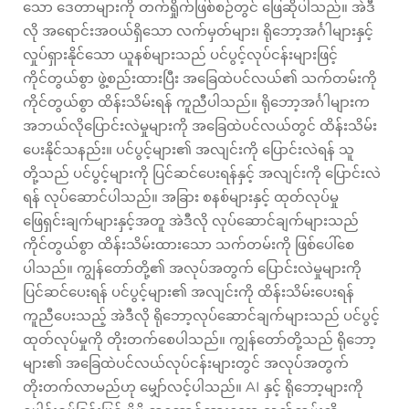
သော ဒေတာများကို တက်ရှိုက်ဖြစ်စဉ်တွင် ဖြေဆိုပါသည်။ အဲဒီ
လို အရောင်းအဝယ်ရှိသော လက်မှတ်များ၊ ရိုဘော့အင်္ဂါများနှင့်
လှုပ်ရှားနိုင်သော ယူနစ်များသည် ပင်ပွင့်လုပ်ငန်းများဖြင့်
ကိုင်တွယ်စွာ ဖွဲ့စည်းထားပြီး အခြေထဲပင်လယ်၏ သက်တမ်းကို
ကိုင်တွယ်စွာ ထိန်းသိမ်းရန် ကူညီပါသည်။ ရိုဘော့အင်္ဂါများက
အဘယ်လိုပြောင်းလဲမှုများကို အခြေထဲပင်လယ်တွင် ထိန်းသိမ်း
ပေးနိုင်သနည်း။ ပင်ပွင့်များ၏ အလျင်းကို ပြောင်းလဲရန် သူ
တို့သည် ပင်ပွင့်များကို ပြင်ဆင်ပေးရန်နှင့် အလျင်းကို ပြောင်းလဲ
ရန် လုပ်ဆောင်ပါသည်။ အခြား စနစ်များနှင့် ထုတ်လုပ်မှု
ဖြေရှင်းချက်များနှင့်အတူ အဲဒီလို လုပ်ဆောင်ချက်များသည်
ကိုင်တွယ်စွာ ထိန်းသိမ်းထားသော သက်တမ်းကို ဖြစ်ပေါ်စေ
ပါသည်။ ကျွန်တော်တို့၏ အလုပ်အတွက် ပြောင်းလဲမှုများကို
ပြင်ဆင်ပေးရန် ပင်ပွင့်များ၏ အလျင်းကို ထိန်းသိမ်းပေးရန်
ကူညီပေးသည့် အဲဒီလို ရိုဘော့လုပ်ဆောင်ချက်များသည် ပင်ပွင့်
ထုတ်လုပ်မှုကို တိုးတက်စေပါသည်။ ကျွန်တော်တို့သည် ရိုဘော့
များ၏ အခြေထဲပင်လယ်လုပ်ငန်းများတွင် အလုပ်အတွက်
တိုးတက်လာမည်ဟု မျှော်လင့်ပါသည်။ AI နှင့် ရိုဘော့များကို