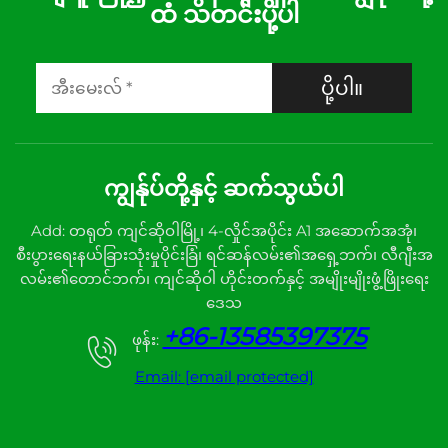
ထံ သတင်းပို့ပါ
ပို့ပါ။
ကျွန်ုပ်တို့နှင့် ဆက်သွယ်ပါ
Add: တရုတ် ကျင်ဆိုဝါမြို့၊ 4-လှိုင်အပိုင်း A1 အဆောက်အအုံ၊
စီးပွားရေးနယ်ခြားသုံးမှုပိုင်းခြံ၊ ရင်ဆန်လမ်း၏အရှေ့ဘက်၊ လီဂျီးအ
လမ်း၏တောင်ဘက်၊ ကျင်ဆိုဝါ ဟိုင်းတက်နှင့် အမျိုးမျိုးဖွံ့ဖြိုးရေး
ဒေသ
+86-13585397375
ဖုန်း:
Email:
[email protected]