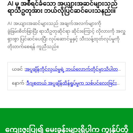
AI မှ အစီရင်ခံသော အယျားအဆင်များသည်
ရာသီဥတုအား ဘယ်လိုပြင်ဆင်ပေးသနည်း။
AI အယျားအဆင်များသည် အချက်အလက်များကို
ခွဲခြမ်းစိတ်ဖြာပြီး ရာသီဥတုဆိုင်ရာ ဆိုင်းကြောင့် လိုလားကို အလှူ
ရှားစွာ ပြင်ဆင်ပေးပြီး လုပ်ဆောင်မှုနှင့် သီးသန့်ထုတ်လုပ်မှုကို
တိုးတက်စေရန် ကူညီသည်။
ယခင် :
အပူချိန်ကိုင်လှယ်မှုရဲ့ ဘယ်လောက်တိုင်မှာသိပါတယ် အင်အားကို မြှင့်တင်ပေးနိုင်ပြီး ကosten ကို လျော့ဆောင်ရွက်ပေးတယ်
နောက် :
ဒီဂျစတယ် အပူချိန်ထိန်ရှုပ်မှုက သစ်ပင်လေးခြင်းအတွင်း အပူချိန်ကို ဘယ်လိုဖြင့် ဆိုင်ရာသို့ ပိုကောင်းစေနိုင်သည်
ကျေးဇူးပြု၍ မေးခွန်းများရှိပါက ကျွန်ုပ်တို့