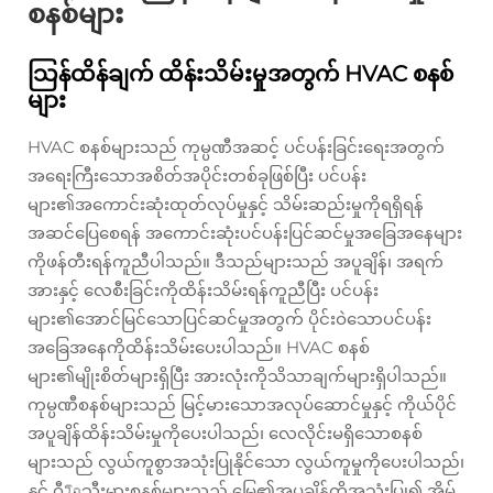
စနစ်များ
သြန်ထိန်ချက် ထိန်းသိမ်းမှုအတွက် HVAC စနစ်
များ
HVAC စနစ်များသည် ကုမ္ပဏီအဆင့် ပင်ပန်းခြင်းရေးအတွက်
အရေးကြီးသောအစိတ်အပိုင်းတစ်ခုဖြစ်ပြီး ပင်ပန်း
များ၏အကောင်းဆုံးထုတ်လုပ်မှုနှင့် သိမ်းဆည်းမှုကိုရရှိရန်
အဆင်ပြေစေရန် အကောင်းဆုံးပင်ပန်းပြင်ဆင်မှုအခြေအနေများ
ကိုဖန်တီးရန်ကူညီပါသည်။ ဒီသည်များသည် အပူချိန်၊ အရက်
အားနှင့် လေစီးခြင်းကိုထိန်းသိမ်းရန်ကူညီပြီး ပင်ပန်း
များ၏အောင်မြင်သောပြင်ဆင်မှုအတွက် ပိုင်းဝဲသောပင်ပန်း
အခြေအနေကိုထိန်းသိမ်းပေးပါသည်။ HVAC စနစ်
များ၏မျိုးစိတ်များရှိပြီး အားလုံးကိုသိသာချက်များရှိပါသည်။
ကုမ္ပဏီစနစ်များသည် မြင့်မားသောအလုပ်ဆောင်မှုနှင့် ကိုယ်ပိုင်
အပူချိန်ထိန်းသိမ်းမှုကိုပေးပါသည်၊ လေလိုင်းမရှိသောစနစ်
များသည် လွယ်ကူစွာအသုံးပြုနိုင်သော လွယ်ကူမှုကိုပေးပါသည်၊
နှင့် ဂီโอသီးမားစနစ်များသည် မြေ၏အပူချိန်ကိုအသုံးပြု၍ အိမ်