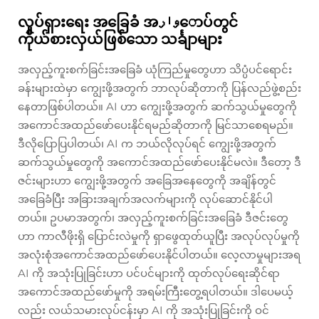
လှုပ်ရှားရေး အခြေခံ အوارောပ်တွင်
ကိုယ်စားလှယ်ဖြစ်သော သင်္ချာများ
အလှည့်ကူးစက်ခြင်းအခြေခံ ယုံကြည်မှုတွေဟာ သိပ္ပံပင်ရောင်း
ခန်းများထဲမှာ ကျွေးဖို့အတွက် ဘာလုပ်ဆိုတာကို ပြန်လည်ဖွဲ့စည်း
နေတာဖြစ်ပါတယ်။ AI ဟာ ကျွေးဖို့အတွက် ဆက်သွယ်မှုတွေကို
အကောင်အထည်ဖော်ပေးနိုင်ရမည်ဆိုတာကို မြင်သာစေရမည်။
ဒီလိုပြောပြပါတယ်၊ AI က ဘယ်လိုလုပ်ရင် ကျွေးဖို့အတွက်
ဆက်သွယ်မှုတွေကို အကောင်အထည်ဖော်ပေးနိုင်မလဲ။ ဒီတော့ ဒီ
ဇင်းများဟာ ကျွေးဖို့အတွက် အခြေအနေတွေကို အချိန်တွင်
အခြေခံပြီး အခြားအချက်အလက်များကို လုပ်ဆောင်နိုင်ပါ
တယ်။ ဥပမာအတွက်၊ အလှည့်ကူးစက်ခြင်းအခြေခံ ဒီဇင်းတွေ
ဟာ ကာလီဖိုးရှိ ပြောင်းလဲမှုကို ရှာဖွေထုတ်ယူပြီး အလုပ်လုပ်မှုကို
အလုံးစုံအကောင်အထည်ဖော်ပေးနိုင်ပါတယ်။ လေ့လာမှုများအရ
AI ကို အသုံးပြုခြင်းဟာ ပင်ပင်များကို ထုတ်လုပ်ရေးဆိုင်ရာ
အကောင်အထည်ဖော်မှုကို အရမ်းကြီးတွေ့ရပါတယ်။ ဒါပေမယ့်
လည်း လယ်သမားလုပ်ငန်းမှာ AI ကို အသုံးပြုခြင်းကို ဝင်