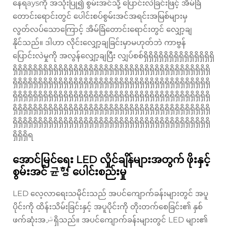
နေရaysကို အသုံးပြု၍ စွမ်းအင်သို့ ပြောင်းလဲခြင်းဖြင့် အိမ်ခြံ
တောင်းရောင်းတွင် ပေါင်းစပ်စွမ်းအင်အရင်းအမြစ်များမှ
လွတ်လပ်သောကြောင့် အိမ်ခြံတောင်းရောင်းတွင် လျှော့ချ
နိုင်သည်။ ဒါဟာ လိုင်းလျှော့ချခြင်းမှာမဟုတ်ဘဲ ကာဗွန်
ပြောင်းလဲမှုကို အလွန်လျှော့ချပြီး လျှပ်စစ်ရှိရှိရှိရှိရှိရှိရှိရှိရှိရှိရှိရှိရှိရှိ
ရှိရှိရှိရှိရှိရှိရှိရှိရှိရှိရှိရှိရှိရှိရှိရှိရှိရှိရှိရှိရှိရှိရှိရှိရှိရှိရှိရှိရှိရှိရှိရှိရှိရှိရှိရှိရှိရှိရှိ
ရှိရှိရှိရှိရှိရှိရှိရှိရှိရှိရှိရှိရှိရှိရှိရှိရှိရှိရှိရှိရှိရှိရှိရှိရှိရှိရှိရှိရှိရှိရှိရှိရှိရှိရှိရှိရှိရှိရှိ
ရှိရှိရှိရှိရှိရှိရှိရှိရှိရှိရှိရှိရှိရှိရှိရှိရှိရှိရှိရှိရှိရှိရှိရှိရှိရှိရှိရှိရှိရှိရှိရှိရှိရှိရှိရှိရှိရှိရှိ
ရှိရှိရှိရှိရှိရှိရှိရှိရှိရှိရှိရှိရှိရှိရှိရှိရှိရှိရှိရှိရှိရှိရှိရှိရှိရှိရှိရှိရှိရှိရှိရှိရှိရှိရှိရှိရှိရှိရှိ
ရှိရှိရှိရှိရှိရှိရှိရှိရှိရှိရှိရှိရှိရှိရှိရှိရှိရှိရှိရှိရှိရှိရှိရှိရှိရှိရှိရှိရှိရှိရှိရှိရှိရှိရှိရှိရှိရှိရှိ
ရှိရှိရှိရ
အောင်မြင်ရေး LED လှိုင်ချိန်များအတွက် ဖိုးနှင့်
စွမ်းအင် 균형 ပေါင်းစည်းမှု
LED လေ့လာရေးသမိုင်းသည် အပင်ကျောက်ခန်းများတွင် အပူ
ပိုင်းကို ထိန်းသိမ်းခြင်းနှင့် အပူပိုင်းကို တိုးတက်စေခြင်း၏ နှစ်
ဖက်ဆုံးအثرရှိသည်။ အပင်ကျောက်ခန်းများတွင် LED များ၏