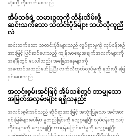
ဆုံးသို့ တိုးတက်စေသည်.
အိမ်သစ်ရဲ့ သမားဥတုကို ထိန်းသိမ်းဖို့
ဆင်းသက်သော သတင်းပိုဒ်များ ဘယ်လိုကူညီ
လဲ
ဆင်းသက်သော သတင်းပိုဒ်များသည် လှုပ်ရှားမှုကို လုပ်ငန်းစဉ်
အားဖြင့် ပြင်ဆင်ပေးသည့် ကျန်းမာရေးအချက်အလက်များကို
အချိန်တွင် ပေးပါသည်၊ အခြေအနေများကို
အကောင်အထည်ဖော်ပြပြီး လက်လီထုတ်လုပ်မှုကို နည်းသို့ ဖြေ
ရှင်းပေးသည်.
အလင်းစွမ်းအင်ဖြင့် အိမ်သစ်တွင် ဘာမျှသော
အမြတ်အလှမ်းများ ရရှိသနည်း
အလင်းစွမ်းအင်သည် ဆိုင်ရာအားဖြင့် အသုံးပြုသော အင်အား
ရင်းမြစ်များပေါ်မှာ မူတည်ခြင်းကို လျှော့ချပြီး လုပ်ငန်းကျသင့်
တိုင်းများကို လျှော့ချပြီး ကာဗွန်ပြောင်းလဲမှုကို လျှော့ချပြီး
လျှပ်စစ်ရှိရာ မျှော်မျှော်ခြင်းများနှင့် အညီအကူညီပြီးပါသည်.