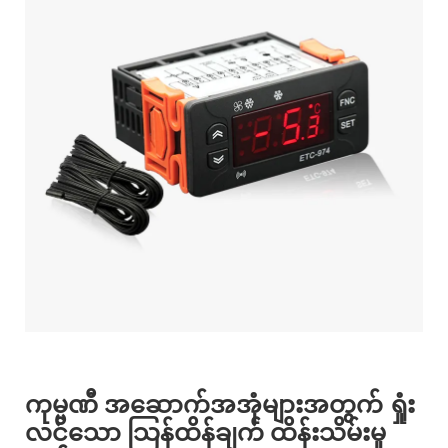
ကုမ္ပဏီ အဆောက်အအုံများအတွက် ရှုံး
လင်သော သြန်ထိန်ချက် ထိန်းသိမ်းမှု