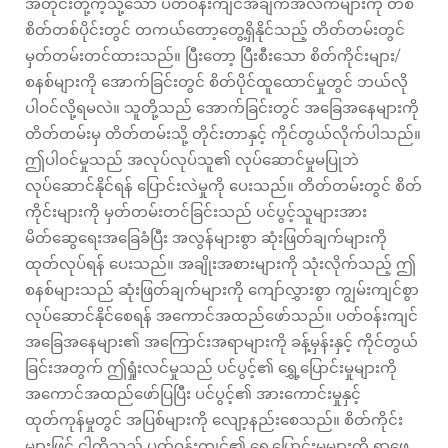
အတိုင်းတို့ကဲ့သို့သော ပတ်ဝန်းကျင်အချက်အလက်များကို တစ်
စိတ်တစ်ပိုင်းတွင် တကယ်တော့တွေ့ရှိနိုင်သည့် တိတ်တမ်းတွင်
မှတ်တမ်းတင်ထားသည်။ ပြီးတော့ ပြီးစီးသော စိတ်ကိုင်းများ/
စနစ်များကို အောက်ခြင်းတွင် စိတ်ပိုင်ထူထောင်မှုတွင် ဘယ်လို
ပါဝင်လို့ရမလဲ။ သူတို့သည် အောက်ခြင်းတွင် အခြေအနေများကို
တိတ်တမ်းမှ တိတ်တမ်းသို့ တိုင်းတာနှင့် ကိုင်တွယ်လိုက်ပါသည်။
ဤပါဝင်မှုသည် အလုပ်လုပ်သူ၏ လုပ်ဆောင်မှုမပြုဘဲ
လုပ်ဆောင်နိုင်ရန် ပြောင်းလဲမှုကို ပေးသည်။ တိတ်တမ်းတွင် စိတ်
ကိုင်းများကို မှတ်တမ်းတင်ခြင်းသည် ပင်ပွင့်သူများအား
မိတ်ဆွေရေးအခြေခံပြီး အလွန်များစွာ ဆုံးဖြတ်ချက်များကို
ထုတ်လုပ်ရန် ပေးသည်။ အချိုးအစားများကို သုံးလိုက်သည့် ဤ
စနစ်များသည် ဆုံးဖြတ်ချက်များကို ကျော်လွှားစွာ ကျွမ်းကျင်စွာ
လုပ်ဆောင်နိုင်စေရန် အကောင်အထည်ဖော်သည်။ ပတ်ဝန်းကျင်
အခြေအနေများ၏ အကြောင်းအရာများကို ခန့်မှန်းနှင့် ကိုင်တွယ်
ခြင်းအတွက် ဤရှုံးလင်မှုသည် ပင်ပွင့်၏ ရွှေ့ပြောင်းမှုများကို
အကောင်အထည်ဖော်ပြပြီး ပင်ပွင့်၏ အားကောင်းမှုနှင့်
ထုတ်ကုန်မှုတွင် အပြစ်များကို လျော့နည်းစေသည်။ စိတ်ကိုင်း
များဖြင့် ငါတို့သည် ပတ်ဝန်းကျင်၏ ရွှေ့ပြောင်းမှုများကို ရှာဖွေ