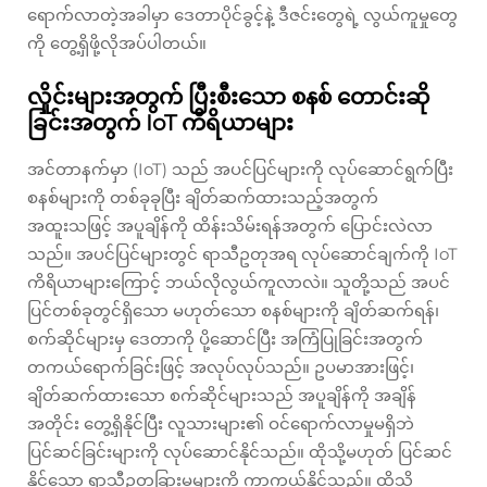
ရောက်လာတဲ့အခါမှာ ဒေတာပိုင်ခွင့်နဲ့ ဒီဇင်းတွေရဲ့ လွယ်ကူမှုတွေ
ကို တွေ့ရှိဖို့လိုအပ်ပါတယ်။
လှိုင်းများအတွက် ပြီးစီးသော စနစ် တောင်းဆို
ခြင်းအတွက် IoT ကိရိယာများ
အင်တာနက်မှာ (IoT) သည် အပင်ပြင်များကို လုပ်ဆောင်ရွက်ပြီး
စနစ်များကို တစ်ခုခုပြီး ချိတ်ဆက်ထားသည့်အတွက်
အထူးသဖြင့် အပူချိန်ကို ထိန်းသိမ်းရန်အတွက် ပြောင်းလဲလာ
သည်။ အပင်ပြင်များတွင် ရာသီဥတုအရ လုပ်ဆောင်ချက်ကို IoT
ကိရိယာများကြောင့် ဘယ်လိုလွယ်ကူလာလဲ။ သူတို့သည် အပင်
ပြင်တစ်ခုတွင်ရှိသော မဟုတ်သော စနစ်များကို ချိတ်ဆက်ရန်၊
စက်ဆိုင်များမှ ဒေတာကို ပို့ဆောင်ပြီး အကြံပြုခြင်းအတွက်
တကယ်ရောက်ခြင်းဖြင့် အလုပ်လုပ်သည်။ ဥပမာအားဖြင့်၊
ချိတ်ဆက်ထားသော စက်ဆိုင်များသည် အပူချိန်ကို အချိန်
အတိုင်း တွေ့ရှိနိုင်ပြီး လူသားများ၏ ဝင်ရောက်လာမှုမရှိဘဲ
ပြင်ဆင်ခြင်းများကို လုပ်ဆောင်နိုင်သည်။ ထိုသို့မဟုတ် ပြင်ဆင်
နိုင်သော ရာသီဥတုခြားမှုများကို ကာကွယ်နိုင်သည်။ ထိုသို့