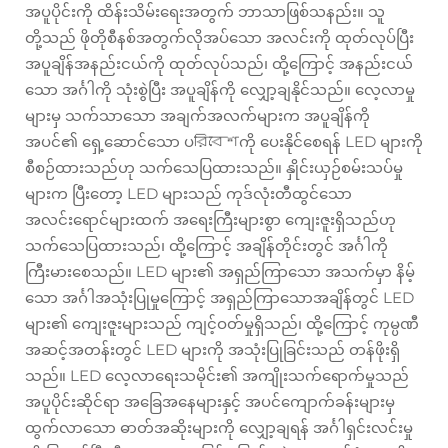
အပူပိုင်းကို ထိန်းသိမ်းရေးအတွက် ဘာသာဖြစ်သနည်း။ သူ
တို့သည် ဖိုတိုစီနစ်အတွက်လိုအပ်သော အလင်းကို ထုတ်လုပ်ပြီး
အပူချိန်အနည်းငယ်ကို ထုတ်လုပ်သည်၊ ထို့ကြောင့် အနည်းငယ်
သော အင်္ဂါကို သုံးစွဲပြီး အပူချိန်ကို လျှော့ချနိုင်သည်။ လေ့လာမှု
များမှ သက်သာသော အချက်အလက်များက အပူချိန်ကို
အပင်၏ ရှေ့ဆောင်သော ပরিবেশကို ပေးနိုင်စေရန် LED များကို
စီစဉ်ထားသည်ဟု သက်သေပြထားသည်။ နှိုင်းယှဉ်စမ်းသပ်မှု
များက ပြီးတော့ LED များသည် ကုဒ်လုံးတီထွင်သော
အလင်းရောင်များထက် အရေးကြီးများစွာ ကျေးဇူးရှိသည်ဟု
သက်သေပြထားသည်၊ ထို့ကြောင့် အချိန်တိုင်းတွင် အင်္ဂါကို
ကြီးမားစေသည်။ LED များ၏ အရှည်ကြာသော အသက်မှာ နိမ့်
သော အင်္ဂါအသုံးပြုမှုကြောင့် အရှည်ကြာသောအချိန်တွင် LED
များ၏ ကျေးဇူးများသည် ကျင့်ဝတ်မှုရှိသည်၊ ထို့ကြောင့် ကုမ္ပဏီ
အဆင့်အတန်းတွင် LED များကို အသုံးပြုခြင်းသည် တန်ဖိုးရှိ
သည်။ LED လေ့လာရေးသမိုင်း၏ အကျိုးသက်ရောက်မှုသည်
အပူပိုင်းဆိုင်ရာ အခြေအနေများနှင့် အပင်ကျောက်ခန်းများမှ
ထွက်လာသော ဓာတ်အဆိုးများကို လျှော့ချရန် အင်္ဂါရှင်းလင်းမှု