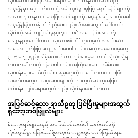
လုပ်ဆောင်ပေးပြီး အဆိုးရောဂါများကို ကန့်သတ်ပေးသည်။
အပူချိန်မှာ မြင့်တက်လာတဲ့အခါ လှုပ်ရှားမှုဖြင့် ရောင်ခြည်များကို
အလားတူ ကန့်သတ်ပေးပြီး အပင်များကို အပူချိန်မြင့်လာတဲ့အခါ
အပူချိန်မြင့်တာနဲ့ ကိုက်ညီပေးသည်။ ဒီစနစ်တွေကို ပေါင်းစပ်
လိုက်တဲ့အခါ ကျင့်သုံးမှုနှင့်လူသား၏ အကြောင်းအရာကို
လျော့နည်းစေပါတယ်။ လူသား၏ ကိုင်တွယ်မှုကို အနည်းဆုံး
အရေအတွက်ဖြင့် လျော့နည်းစေပါတယ်။ အသုံးအဆောင်မှုတွေ
၃၀% လျှော့နည်းလိမ့်မယ်။ ဒါဟာ လှုပ်ရှားမှုမှာ ဘယ်လိုသုံးလို့ရ
တယ်လဲဆိုတာကို ပြပေးပါတယ်။ အကြီးမားသော အိမ်သစ်
လုပ်ငန်းများမှာ ဒီလို သီးသန့်မှုတွေကို သင်္ကေတတင်ထားပြီး
သင်္ကေတတွေက သင့်အပင်များကို ကာကွယ်ပေးတဲ့အပြင်
ပတ်ဝန်းကျင်အရာတွေကိုလည်း လိုက်နာပေးပါတယ်။
အပြင်ဆင်သော ရာသီဥတု ပြင်ပြီးမှုများအတွက်
ရိုဘော့တစ်ဖြူလ်များ
ရိုဘော့စနစ်များသည် အခြေထဲပင်လယ်၏ သက်တမ်းကို
ကိုင်တွယ်စွာ ပြောင်းလဲဖို့အတွက် ကမ္ဘာတွင် တက်ကြွဆီးရှား