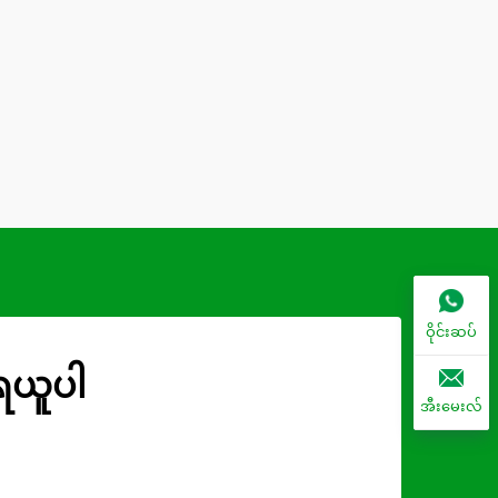
ဝိုင်းဆပ်
ုရယူပါ
အီးမေးလ်