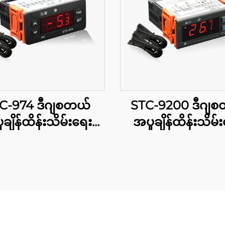
C-974 ဒီဂျစတယ်
STC-9200 ဒီဂျ
ချိန်ထိန်းသိမ်းရေး
အပူချိန်ထိန်းသိမ်
ယာ: လုပ်ငန်းဆိုင်ရာ
ကိရိယာ: လုပ်ငန်းဆိ
ွက် မြင့်မားသော
နှင့် ကုမ္ပါနီအတွက်
ိ အပူချိန်ထိန်းသိမ်းမှု
ကျင်းသော အဆင့်မျ
အပူချိန်ထိန်းသိမ်း