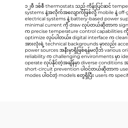
၁၂ဗီ ဒစ်စီ thermostats သည် ကိန်းပြင်ဆင် temp
systems နဲ့အလိုက်အလျောက်ဖြစ်လို့ mobile နဲ့ of
electrical systems နဲ့ battery-based power su
minimal current ကို draw လုပ်တယ်ဆိုတာက signif
က precise temperature control capabilities ကို
optimize လုပ်ပါတယ်။ digital interface က clea
အားလုံးရဲ့ technical backgrounds မှာလည်း acce
power sources အနီးမှာရှိဖြစ်ရန်မလိုဘဲ various ori
reliability က challenging environments မှာ id
operate လုပ်နိုင်တဲ့အချိန်မှာ diverse conditio
short-circuit prevention ပါဝင်တယ်ဆိုတာက user
modes ပါဝင်တဲ့ models တွေရှိပြီး users က specif