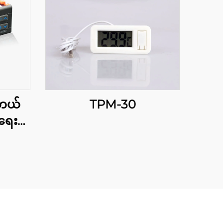
စတယ်
TPM-30
းရေး
ုင်ရာ
 ဆန့်
ားရှိ
မှု