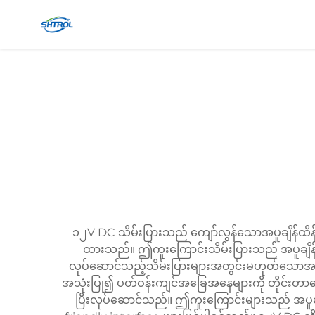
၁၂V DC သိမ်းပြားသည် ကျော်လွန်သောအပူချိန်ထိန်ဆိ
ထားသည်။ ဤကူးကြောင်းသိမ်းပြားသည် အပူချိန်အ
လုပ်ဆောင်သည့်သိမ်းပြားများအတွင်းမဟုတ်သောအသု
အသုံးပြု၍ ပတ်ဝန်းကျင်အခြေအနေများကို တိုင်းတာနေသည
ပြီးလုပ်ဆောင်သည်။ ဤကူးကြောင်းများသည် အပူချိ