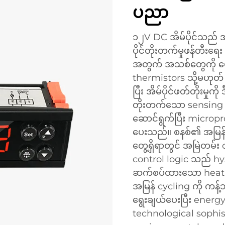
ပညာ
၁၂V DC အိမ်ပိုင်သည် အလ
ပိုင်တိုးတက်မှုဖန်တီးရေး 
အတွက် အသစ်တွေကို ဖ
thermistors သို့မဟုတ်
ပြီး အိမ်ပိုင်ဖတ်တိုးမှု
တိုးတက်သော sensing ca
ဆောင်ရွက်ပြီး micropro
ပေးသည်။ စနစ်၏ အမြန် r
တွေ့ရှိရာတွင် အမြဲတမ်း
control logic သည် h
ဆက်စပ်ထားသော heatin
အမြန် cycling ကို ကန့
ရွေးချယ်ပေးပြီး energ
technological sophi