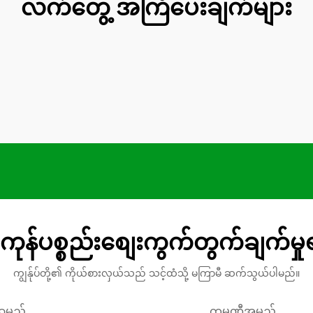
လက်တွေ့ အကြံပေးချက်များ
ကုန်ပစ္စည်းစျေးကွက်တွက်ချက်မှ
ကျွန်ုပ်တို့၏ ကိုယ်စားလှယ်သည် သင့်ထံသို့ မကြာမီ ဆက်သွယ်ပါမည်။
နာမည်
ကုမ္ပဏီအမည်