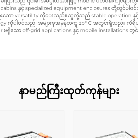
မ်းပြားသည် ၎င်း၏အဓိပ္ပါယ်အားဖြင့် mobile ပတ်ဝန်းကျင်များတွင် 
abins နှင့် specialized equipment enclosures တို့တွင်ပါဝင်
းသော versatility ကိုပေးသည်။ သူတို့သည် stable operation နှင
 ကိုပါဝင်သည်၊ အများစုအမှန်တကူ ±၁° C အတွင်းရှိသည်။ ကိရိ
ှိသော off-grid applications နှင့် mobile installations တွင်
နာမည်ကြီးထုတ်ကုန်များ