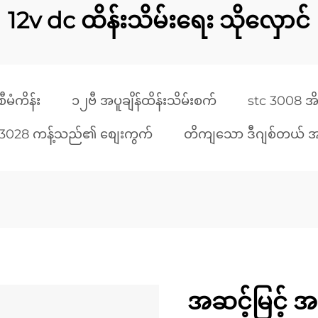
12v dc ထိန်းသိမ်းရေး သိုလှောင်
မံကိန်း
၁၂ဗီ အပူချိန်ထိန်းသိမ်းစက်
stc 3008 အိမ်
 3028 ကန့်သည်၏ စျေးကွက်
တိကျသော ဒီဂျစ်တယ် အပ
အဆင့်မြင့် အပ