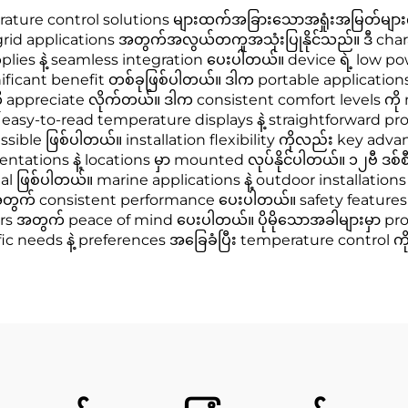
erature control solutions များထက်အခြားသောအရှုံးအမြတ်များ
f-grid applications အတွက်အလွယ်တကူအသုံးပြုနိုင်သည်။ ဒီ cha
pplies နဲ့ seamless integration ပေးပါတယ်။ device ရဲ့ low
icant benefit တစ်ခုဖြစ်ပါတယ်။ ဒါက portable applications မ
 appreciate လိုက်တယ်။ ဒါက consistent comfort levels ကို m
r၊ easy-to-read temperature displays နဲ့ straightforward
ssible ဖြစ်ပါတယ်။ installation flexibility ကိုလည်း key ad
entations နဲ့ locations မှာ mounted လုပ်နိုင်ပါတယ်။ ၁၂ဗီ ဒစ်
eal ဖြစ်ပါတယ်။ marine applications နဲ့ outdoor installati
ns အတွက် consistent performance ပေးပါတယ်။ safety features 
s အတွက် peace of mind ပေးပါတယ်။ ပိုမိုသောအခါများမှာ pr
ic needs နဲ့ preferences အခြေခံပြီး temperature control ကိ