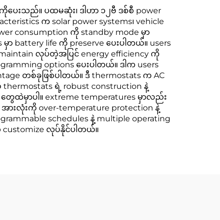
ကိုပေးသည်။ ပထမဆုံး၊ ဒါဟာ ၁၂ဗီ ဒစ်စီ power
racteristics က solar power systems၊ vehicle
 power consumption ကို standby mode မှာ
ှာ battery life ကို preserve ပေးပါတယ်။ users
aintain လုပ်တဲ့အပြင် energy efficiency ကို
 programming options ပေးပါတယ်။ ဒါက users
vantage တစ်ခုဖြစ်ပါတယ်။ ဒီ thermostats က AC
စီ thermostats ရဲ့ robust construction နဲ့
ons တွေထဲမှာပါ။ extreme temperatures မှာလည်း
အားလုံးကို over-temperature protection နဲ့
ogrammable schedules နဲ့ multiple operating
ု customize လုပ်နိုင်ပါတယ်။