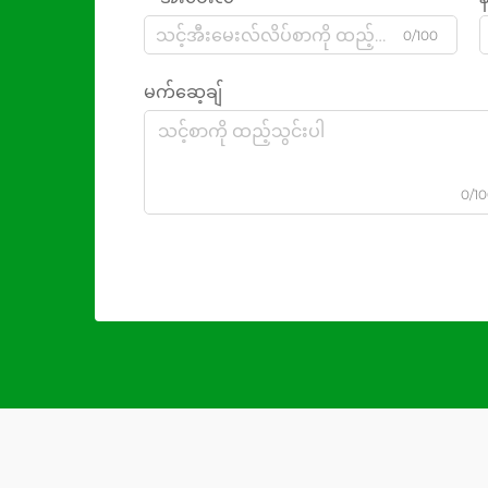
0/100
မက်ဆေ့ချ်
0/1