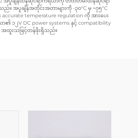
အပူချိန်ထိန်ဆိုင်ရာကိရိယာကို တိတ်တမ်းထိန်ဆိုင်ရာ
သည်။ အပူချိန်အတိုင်းအတာများကို -၃၀°C မှ +၇၅°C
့် accurate temperature regulation ကို အားပေး
ယာ၏ ၁၂V DC power systems နှင့် compatibility
 အထူးသဖြင့်တန်ဖိုးရှိသည်။