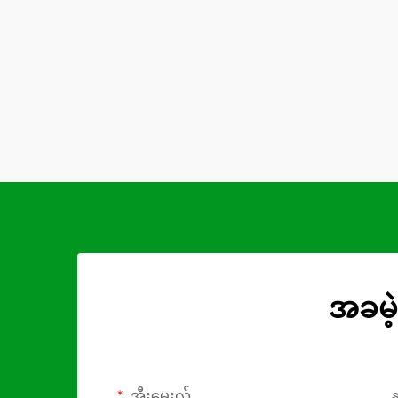
အခမဲ့
အီးမေးလ်