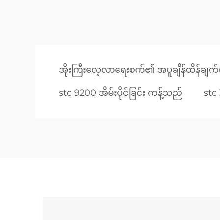
အိုးကြီးလေ့လာရေးစက်၏ အပူချိန်ထိန်ချက်စီ
stc 9200 အိမ်းပိုင်ခြင်း ကန့်သည်
stc