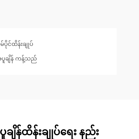
ပိုင်ထိန်းချုပ်
ူချိန် ကန့်သည်
ူချိန်ထိန်းချုပ်ရေး နည်း