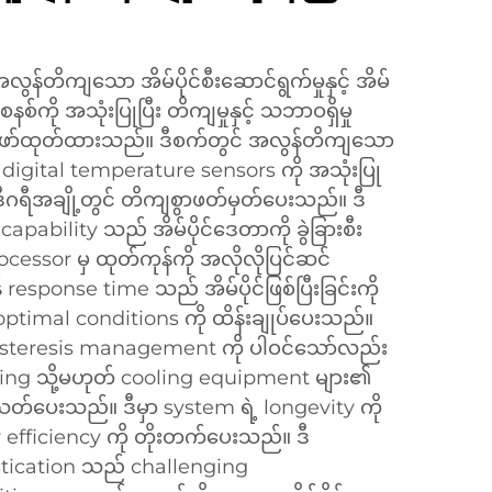
ွန်တိကျသော အိမ်ပိုင်စီးဆောင်ရွက်မှုနှင့် အိမ်
စနစ်ကို အသုံးပြုပြီး တိကျမှုနှင့် သဘာဝရှိမှု
ော်ထုတ်ထားသည်။ ဒီစက်တွင် အလွန်တိကျသော
 digital temperature sensors ကို အသုံးပြု
ကို ဒီဂရီအချို့တွင် တိကျစွာဖတ်မှတ်ပေးသည်။ ဒီ
pability သည် အိမ်ပိုင်ဒေတာကို ခွဲခြားစီး
cessor မှ ထုတ်ကုန်ကို အလိုလိုပြင်ဆင်
esponse time သည် အိမ်ပိုင်ဖြစ်ပြီးခြင်းကို
 optimal conditions ကို ထိန်းချုပ်ပေးသည်။
ysteresis management ကို ပါဝင်သော်လည်း
g သို့မဟုတ် cooling equipment များ၏
်သတ်ပေးသည်။ ဒီမှာ system ရဲ့ longevity ကို
y efficiency ကို တိုးတက်ပေးသည်။ ဒီ
stication သည် challenging