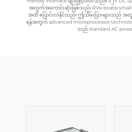
friendly interface များဖြင့်ပါဝင်သည်။ ၁၂V DC သိ
အတွက်အကောင်းဆုံးဖြစ်သည်၊ RVs၊ boats၊ small c
အထိ ပြောင်းလဲနိုင်သည်၊ ဤသိမ်းပြားများသည် အထူ
ရန်အတွက် advanced microprocessor technology
သည် standard AC power မရ