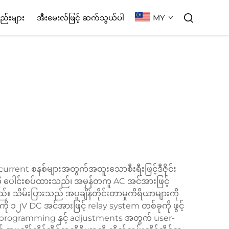
MY
စည်းများ
အီးမေးလ်ဖြင့် ဆက်သွယ်ပါ
current စနစ်များအတွက်အထူးသောစီးရီးဖြင့်ဒီဇိုင်း
ု ပေါင်းစပ်ထားသည်၊ အမှန်တကူ AC အင်အားဖြင့်
ိမ်းပြားသည် အပူချိန်တိုင်းတာမှုကိရိယာများကို
ို ၁၂V DC အင်အားဖြင့် relay system တစ်ခုကို ဖွင့်
်၊ programming နှင့် adjustments အတွက် user-