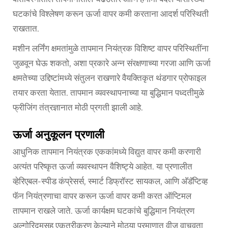
घटकांचे विश्लेषण करून ऊर्जा वापर कमी करताना आदर्श परिस्थिती
राखतात.
मशीन लर्निंग क्षमतांमुळे तापमान नियंत्रक विशिष्ट वापर परिस्थितींना
जुळवून घेऊ शकतो, अशा प्रकारे अन्न संरक्षणाच्या गरजा आणि ऊर्जा
क्षमतेच्या उद्दिष्टांमध्ये संतुलन राखणारे वैयक्तिकृत थंडगार प्रोफाइल
तयार करता येतात. तापमान व्यवस्थापनाच्या या बुद्धिमान पध्दतीमुळे
फ्रीजिंग तंत्रज्ञानात मोठी प्रगती झाली आहे.
ऊर्जा अनुकूलन प्रणाली
आधुनिक तापमान नियंत्रक एककांमध्ये विद्युत वापर कमी करणारी
अत्यंत परिष्कृत ऊर्जा व्यवस्थापन वैशिष्ट्ये आहेत. या प्रणालीत
व्हेरिएबल-स्पीड कंप्रेसर्स, स्मार्ट डिफ्रॉस्ट सायकल, आणि अ‍ॅडॅप्टिव्ह
फॅन नियंत्रणाचा वापर करून ऊर्जा वापर कमी करत ऑप्टिमल
तापमान राखले जाते. ऊर्जा कार्यक्षम घटकांचे बुद्धिमान नियंत्रण
अल्गोरिदमसह एकत्रीकरण केल्याने मोठ्या प्रमाणात वीज वाचवता