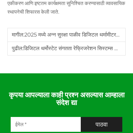
एकीकरण आणि इष्टतम कार्यक्षमता सुनिश्चित करण्यासाठी व्यावसायिक
स्थापनेची शिफारस केली जाते.
मागील:
2025 मध्ये अन्न सुरक्षा पाळीव डिजिटल थर्मामीटरच्या सर्वोत्तम पद्धती
पुढील:
डिजिटल थर्मोस्टेट संगतता रेफ्रिजरेशन सिस्टम्स गाइडसह
कृपया आपल्याला काही प्रश्न असल्यास आम्हाला
संदेश द्या
पाठवा