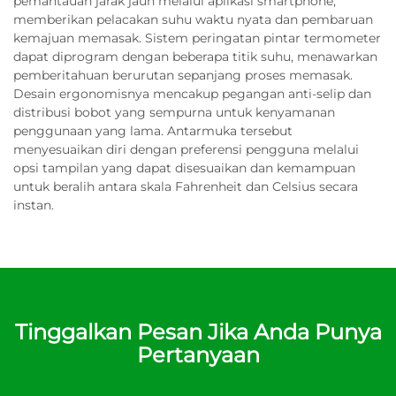
pemantauan jarak jauh melalui aplikasi smartphone,
memberikan pelacakan suhu waktu nyata dan pembaruan
kemajuan memasak. Sistem peringatan pintar termometer
dapat diprogram dengan beberapa titik suhu, menawarkan
pemberitahuan berurutan sepanjang proses memasak.
Desain ergonomisnya mencakup pegangan anti-selip dan
distribusi bobot yang sempurna untuk kenyamanan
penggunaan yang lama. Antarmuka tersebut
menyesuaikan diri dengan preferensi pengguna melalui
opsi tampilan yang dapat disesuaikan dan kemampuan
untuk beralih antara skala Fahrenheit dan Celsius secara
instan.
Tinggalkan Pesan Jika Anda Punya
Pertanyaan