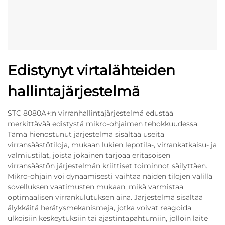
Edistynyt virtalähteiden
hallintajärjestelmä
STC 8080A+:n virranhallintajärjestelmä edustaa
merkittävää edistystä mikro-ohjaimen tehokkuudessa.
Tämä hienostunut järjestelmä sisältää useita
virransäästötiloja, mukaan lukien lepotila-, virrankatkaisu- ja
valmiustilat, joista jokainen tarjoaa eritasoisen
virransäästön järjestelmän kriittiset toiminnot säilyttäen.
Mikro-ohjain voi dynaamisesti vaihtaa näiden tilojen välillä
sovelluksen vaatimusten mukaan, mikä varmistaa
optimaalisen virrankulutuksen aina. Järjestelmä sisältää
älykkäitä herätysmekanismeja, jotka voivat reagoida
ulkoisiin keskeytuksiin tai ajastintapahtumiin, jolloin laite