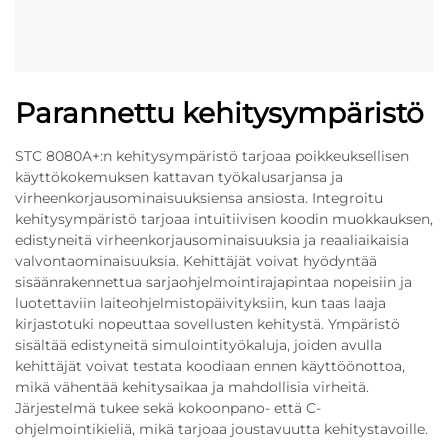
Parannettu kehitysympäristö
STC 8080A+:n kehitysympäristö tarjoaa poikkeuksellisen
käyttökokemuksen kattavan työkalusarjansa ja
virheenkorjausominaisuuksiensa ansiosta. Integroitu
kehitysympäristö tarjoaa intuitiivisen koodin muokkauksen,
edistyneitä virheenkorjausominaisuuksia ja reaaliaikaisia
valvontaominaisuuksia. Kehittäjät voivat hyödyntää
sisäänrakennettua sarjaohjelmointirajapintaa nopeisiin ja
luotettaviin laiteohjelmistopäivityksiin, kun taas laaja
kirjastotuki nopeuttaa sovellusten kehitystä. Ympäristö
sisältää edistyneitä simulointityökaluja, joiden avulla
kehittäjät voivat testata koodiaan ennen käyttöönottoa,
mikä vähentää kehitysaikaa ja mahdollisia virheitä.
Järjestelmä tukee sekä kokoonpano- että C-
ohjelmointikieliä, mikä tarjoaa joustavuutta kehitystavoille.