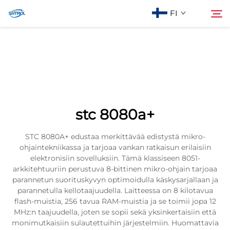
FI
Tietoa meistä
Haku
Tuotteet
stc 8080a+
Ota Yhteyttä
STC 8080A+ edustaa merkittävää edistystä mikro-
ohjaintekniikassa ja tarjoaa vankan ratkaisun erilaisiin
elektronisiin sovelluksiin. Tämä klassiseen 8051-
arkkitehtuuriin perustuva 8-bittinen mikro-ohjain tarjoaa
parannetun suorituskyvyn optimoidulla käskysarjallaan ja
parannetulla kellotaajuudella. Laitteessa on 8 kilotavua
flash-muistia, 256 tavua RAM-muistia ja se toimii jopa 12
MHz:n taajuudella, joten se sopii sekä yksinkertaisiin että
monimutkaisiin sulautettuihin järjestelmiin. Huomattavia