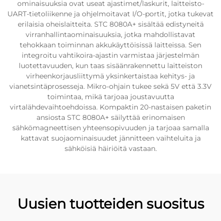
ominaisuuksia ovat useat ajastimet/laskurit, laitteisto-
UART-tietoliikenne ja ohjelmoitavat I/O-portit, jotka tukevat
erilaisia oheislaitteita. STC 8080A+ sisältää edistyneitä
virranhallintaominaisuuksia, jotka mahdollistavat
tehokkaan toiminnan akkukäyttöisissä laitteissa. Sen
integroitu vahtikoira-ajastin varmistaa järjestelmän
luotettavuuden, kun taas sisäänrakennettu laitteiston
virheenkorjausliittymä yksinkertaistaa kehitys- ja
vianetsintäprosesseja. Mikro-ohjain tukee sekä 5V että 3.3V
toimintaa, mikä tarjoaa joustavuutta
virtalähdevaihtoehdoissa. Kompaktin 20-nastaisen paketin
ansiosta STC 8080A+ säilyttää erinomaisen
sähkömagneettisen yhteensopivuuden ja tarjoaa samalla
kattavat suojaominaisuudet jännitteen vaihteluita ja
sähköisiä häiriöitä vastaan.
Uusien tuotteiden suositus