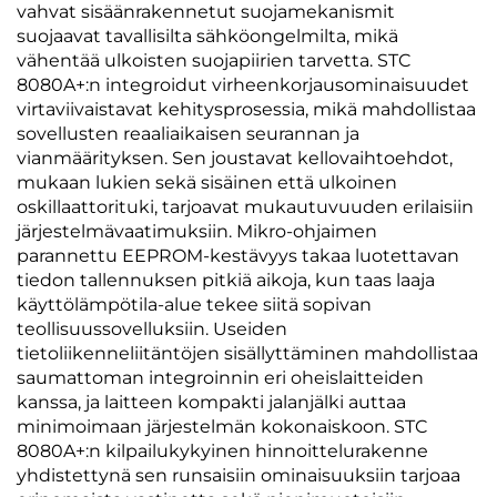
vahvat sisäänrakennetut suojamekanismit
suojaavat tavallisilta sähköongelmilta, mikä
vähentää ulkoisten suojapiirien tarvetta. STC
8080A+:n integroidut virheenkorjausominaisuudet
virtaviivaistavat kehitysprosessia, mikä mahdollistaa
sovellusten reaaliaikaisen seurannan ja
vianmäärityksen. Sen joustavat kellovaihtoehdot,
mukaan lukien sekä sisäinen että ulkoinen
oskillaattorituki, tarjoavat mukautuvuuden erilaisiin
järjestelmävaatimuksiin. Mikro-ohjaimen
parannettu EEPROM-kestävyys takaa luotettavan
tiedon tallennuksen pitkiä aikoja, kun taas laaja
käyttölämpötila-alue tekee siitä sopivan
teollisuussovelluksiin. Useiden
tietoliikenneliitäntöjen sisällyttäminen mahdollistaa
saumattoman integroinnin eri oheislaitteiden
kanssa, ja laitteen kompakti jalanjälki auttaa
minimoimaan järjestelmän kokonaiskoon. STC
8080A+:n kilpailukykyinen hinnoittelurakenne
yhdistettynä sen runsaisiin ominaisuuksiin tarjoaa