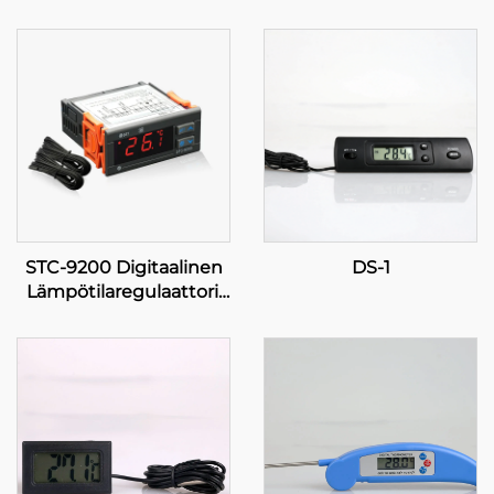
STC-9200 Digitaalinen
DS-1
Lämpötilaregulaattori:
Edistynyt,
monivaiheinen
lämpötilaregulaatio
teollisiin ja kaupallisiin
sovelluksiin