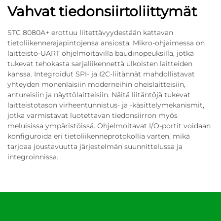
Vahvat tiedonsiirtoliittymät
STC 8080A+ erottuu liitettävyydestään kattavan
tietoliikennerajapintojensa ansiosta. Mikro-ohjaimessa on
laitteisto-UART ohjelmoitavilla baudinopeuksilla, jotka
tukevat tehokasta sarjaliikennettä ulkoisten laitteiden
kanssa. Integroidut SPI- ja I2C-liitännät mahdollistavat
yhteyden monenlaisiin moderneihin oheislaitteisiin,
antureisiin ja näyttölaitteisiin. Näitä liitäntöjä tukevat
laitteistotason virheentunnistus- ja -käsittelymekanismit,
jotka varmistavat luotettavan tiedonsiirron myös
meluisissa ympäristöissä. Ohjelmoitavat I/O-portit voidaan
konfiguroida eri tietoliikenneprotokollia varten, mikä
tarjoaa joustavuutta järjestelmän suunnittelussa ja
integroinnissa.